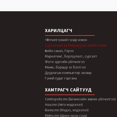
ХАРИЛЦАГЧ
+Үйлчилгээний газар нэмэх
Сурталчилгаа байршуулах үнийн санал
Үнийн санал, Гэрээ
Маркетинг, борлуулалт, сургалт
Фото зургийн үйлчилгээ
Меню, боршур эх бэлтгэл
Дуудлагын компьютер засвар
Гүний худаг гаргана
ХАМТРАГЧ САЙТУУД
Centropolis.mn (Бизнесийн зөвлөх үйлчилгээ)
Araa.mn (Авто мэдээлэл)
Buree.mn (Мэдээ, мэдээлэл)
Metro.mn (Шинэ орон сууц)