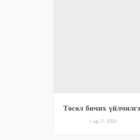
Төсөл бичих үйлчилгэ
1 сар 17, 2024