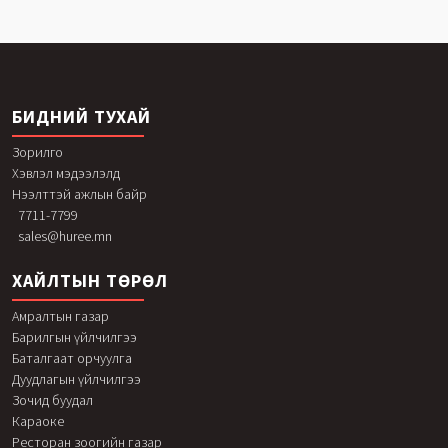
БИДНИЙ ТУХАЙ
Зорилго
Хэвлэл мэдээлэлд
Нээлттэй ажлын байр
7711-7799
sales@huree.mn
ХАЙЛТЫН ТӨРӨЛ
Амралтын газар
Барилгын үйлчилгээ
Баталгаат орчуулга
Дуудлагын үйлчилгээ
Зочид буудал
Караоке
Ресторан зоогийн газар