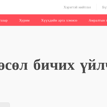
Хэрэгтэй нийтлэл
Бү
газар
Хурим
Хүүхдийн арга хэмжээ
Амралтын г
төсөл бичих үйл