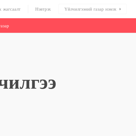
х жагсаалт
Нэвтрэх
Үйлчилгээний газар нэмэх
азар
чилгээ