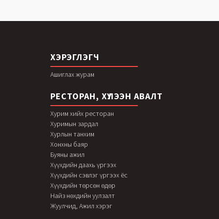
ХЭРЭГЛЭГЧ
Ашиглах журам
РЕСТОРАН, ХҮЛЭЭН АВАЛТ
Хурим хийх ресторан
Хуримын зардал
Хурлын танхим
Хонхны баяр
Буяны ажил
Хүүхдийн даахь үргээх
Хүүхдийн сэвлэг үргээх ёс
Хүүхдийн төрсөн өдөр
Найз нөхдийн уулзалт
Жуулчид, Ажил хэрэг