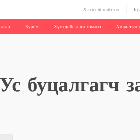
Хэрэгтэй нийтлэл
Бү
газар
Хурим
Хүүхдийн арга хэмжээ
Амралтын г
 Ус буцалгагч з