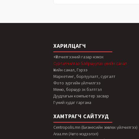
ХАРИЛЦАГЧ
+Үйлчилгээний газар нэмэх
Сурталчилгаа байршуулах үнийн санал
Үнийн санал, Гэрээ
Маркетинг, борлуулалт, сургалт
Фото зургийн үйлчилгээ
Меню, боршур эх бэлтгэл
Дуудлагын компьютер засвар
Гүний худаг гаргана
ХАМТРАГЧ САЙТУУД
Centropolis.mn (Бизнесийн зөвлөх үйлчилгээ)
Araa.mn (Авто мэдээлэл)