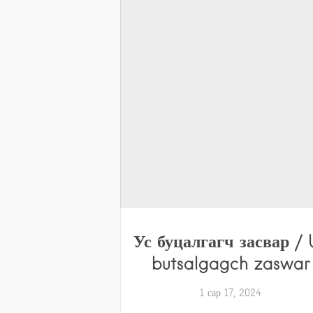
Ус буцалгагч засвар / 
butsalgagch zaswar
1 сар 17, 2024