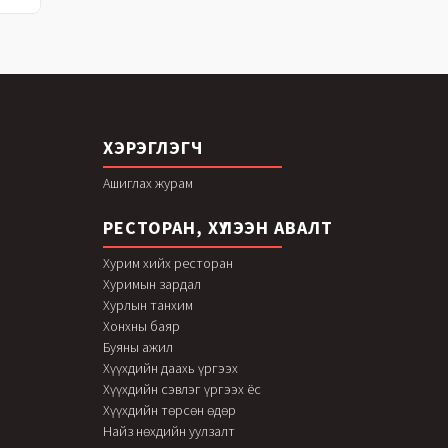
ХЭРЭГЛЭГЧ
Ашиглах журам
РЕСТОРАН, ХҮЛЭЭН АВАЛТ
Хурим хийх ресторан
Хуримын зардал
Хурлын танхим
Хонхны баяр
Буяны ажил
Хүүхдийн даахь үргээх
Хүүхдийн сэвлэг үргээх ёс
Хүүхдийн төрсөн өдөр
Найз нөхдийн уулзалт