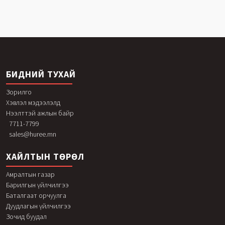
БИДНИЙ ТУХАЙ
Зорилго
Хэвлэл мэдээлэлд
Нээлттэй ажлын байр
7711-7799
sales@huree.mn
ХАЙЛТЫН ТӨРӨЛ
Амралтын газар
Барилгын үйлчилгээ
Баталгаат орчуулга
Дуудлагын үйлчилгээ
Зочид буудал