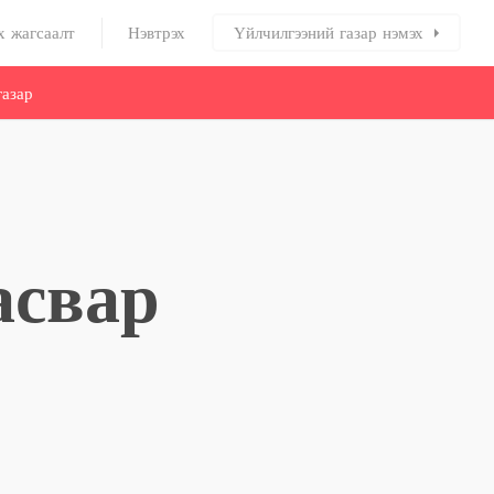
х жагсаалт
Нэвтрэх
Үйлчилгээний газар нэмэх
азар
асвар