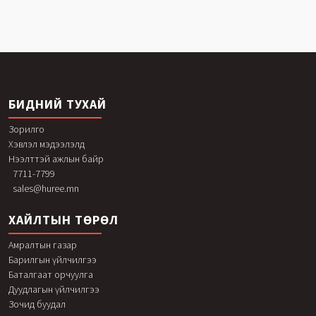
БИДНИЙ ТУХАЙ
Зорилго
Хэвлэл мэдээлэлд
Нээлттэй ажлын байр
7711-7799
sales@huree.mn
ХАЙЛТЫН ТӨРӨЛ
Амралтын газар
Барилгын үйлчилгээ
Баталгаат орчуулга
Дуудлагын үйлчилгээ
Зочид буудал