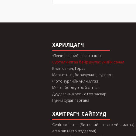
ХАРИЛЦАГЧ
+Үйлчилгээний газар нэмэх
Сурталчилгаа байршуулах үнийн санал
Үнийн санал, Гэрээ
Маркетинг, борлуулалт, сургалт
Фото зургийн үйлчилгээ
Меню, боршур эх бэлтгэл
Дуудлагын компьютер засвар
Гүний худаг гаргана
ХАМТРАГЧ САЙТУУД
Centropolis.mn (Бизнесийн зөвлөх үйлчилгээ)
Araa.mn (Авто мэдээлэл)