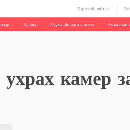
Хэрэгтэй нийтлэл
Бү
газар
Хурим
Хүүхдийн арга хэмжээ
Амралтын г
: ухрах камер з