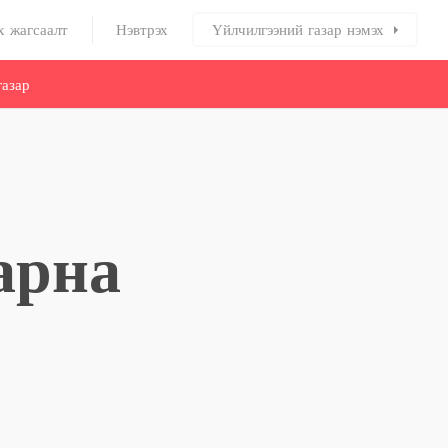
х жагсаалт
Нэвтрэх
Үйлчилгээний газар нэмэх
азар
арна