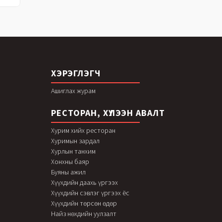
ХЭРЭГЛЭГЧ
Ашиглах журам
РЕСТОРАН, ХҮЛЭЭН АВАЛТ
Хурим хийх ресторан
Хуримын зардал
Хурлын танхим
Хонхны баяр
Буяны ажил
Хүүхдийн даахь үргээх
Хүүхдийн сэвлэг үргээх ёс
Хүүхдийн төрсөн өдөр
Найз нөхдийн уулзалт