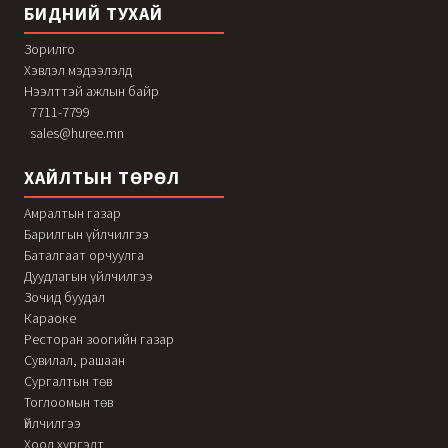
БИДНИЙ ТУХАЙ
Зорилго
Хэвлэл мэдээлэлд
Нээлттэй ажлын байр
7711-7799
sales@huree.mn
ХАЙЛТЫН ТӨРӨЛ
Амралтын газар
Барилгын үйлчилгээ
Баталгаат орчуулга
Дуудлагын үйлчилгээ
Зочид буудал
Караоке
Ресторан зоогийн газар
Сувилал, рашаан
Сургалтын төв
Тоглоомын төв
Үйлчилгээ
Хоол хүргэлт