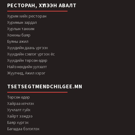
РЕСТОРАН, ХҮЛЭЭН АВАЛТ
Хурим хийх ресторан
Хуримын зардал
Хурлын танхим
Хонхны баяр
Буяны ажил
Хүүхдийн даахь үргээх
Хүүхдийн сэвлэг үргээх ёс
Хүүхдийн төрсөн өдөр
Найз нөхдийн уулзалт
Жуулчид, Ажил хэрэг
TSETSEGTMENDCHILGEE.MN
Төрсөн өдөр
Хайраа илчлэх
Уучлалт гуйх
Хайрт ээждээ
Баяр хүргэх
Багшдаа бэлэглэх