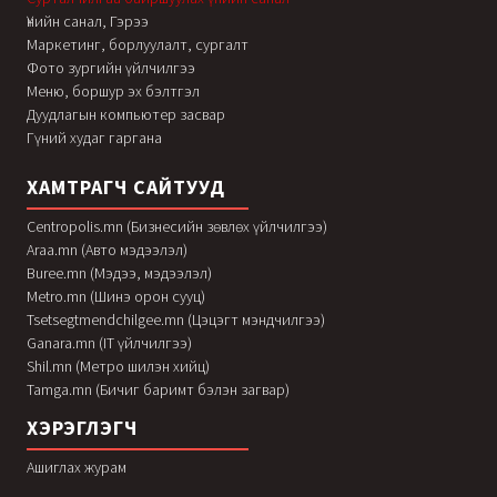
Үнийн санал, Гэрээ
Маркетинг, борлуулалт, сургалт
Фото зургийн үйлчилгээ
Меню, боршур эх бэлтгэл
Дуудлагын компьютер засвар
Гүний худаг гаргана
ХАМТРАГЧ САЙТУУД
Centropolis.mn (Бизнесийн зөвлөх үйлчилгээ)
Araa.mn (Авто мэдээлэл)
Buree.mn (Мэдээ, мэдээлэл)
Metro.mn (Шинэ орон сууц)
Tsetsegtmendchilgee.mn (Цэцэгт мэндчилгээ)
Ganara.mn (IT үйлчилгээ)
Shil.mn (Метро шилэн хийц)
Tamga.mn (Бичиг баримт бэлэн загвар)
ХЭРЭГЛЭГЧ
Ашиглах журам