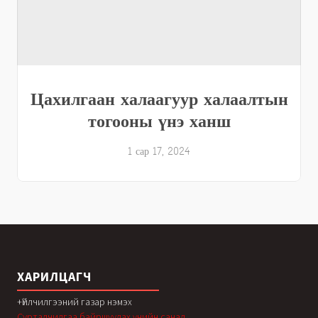
Цахилгаан халаагуур халаалтын
тогооны үнэ ханш
1 сар 17, 2024
ХАРИЛЦАГЧ
+Үйлчилгээний газар нэмэх
Сурталчилгаа байршуулах үнийн санал