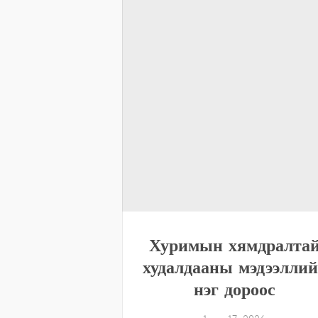
Хуримын хямдралта
худалдааны мэдээллий
нэг дороос