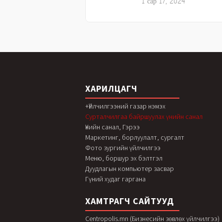
1 сар 17, 2024
ХАРИЛЦАГЧ
+Үйлчилгээний газар нэмэх
Сурталчилгаа байршуулах үнийн санал
Үнийн санал, Гэрээ
Маркетинг, борлуулалт, сургалт
Фото зургийн үйлчилгээ
Меню, боршур эх бэлтгэл
Дуудлагын компьютер засвар
Гүний худаг гаргана
ХАМТРАГЧ САЙТУУД
Centropolis.mn (Бизнесийн зөвлөх үйлчилгээ)