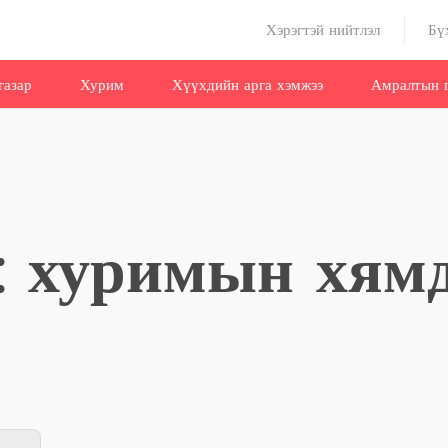
Хэрэгтэй нийтлэл
Бү
газар
Хурим
Хүүхдийн арга хэмжээ
Амралтын г
: хуримын хям