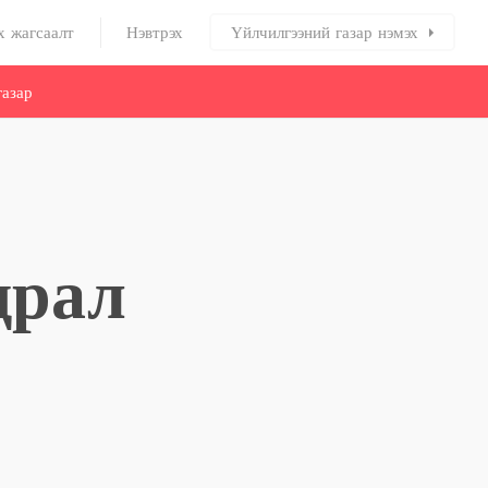
х жагсаалт
Нэвтрэх
Үйлчилгээний газар нэмэх
азар
драл