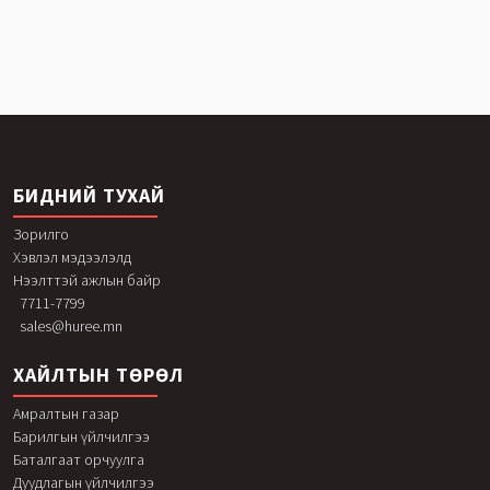
БИДНИЙ ТУХАЙ
Зорилго
Хэвлэл мэдээлэлд
Нээлттэй ажлын байр
7711-7799
sales@huree.mn
ХАЙЛТЫН ТӨРӨЛ
Амралтын газар
Барилгын үйлчилгээ
Баталгаат орчуулга
Дуудлагын үйлчилгээ