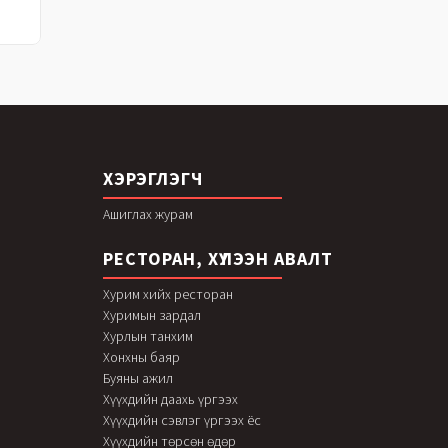
ХЭРЭГЛЭГЧ
Ашиглах журам
РЕСТОРАН, ХҮЛЭЭН АВАЛТ
Хурим хийх ресторан
Хуримын зардал
Хурлын танхим
Хонхны баяр
Буяны ажил
Хүүхдийн даахь үргээх
Хүүхдийн сэвлэг үргээх ёс
Хүүхдийн төрсөн өдөр