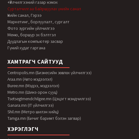
+Үйлчилгээний газар нэмэх
Сурталчилгаа байршуулах үнийн санал
Үнийн санал, Гэрээ
Маркетинг, борлуулалт, сургалт
Фото зургийн үйлчилгээ
Меню, боршур эх бэлтгэл
Дуудлагын компьютер засвар
Гүний худаг гаргана
ХАМТРАГЧ САЙТУУД
Centropolis.mn (Бизнесийн зөвлөх үйлчилгээ)
Araa.mn (Авто мэдээлэл)
Buree.mn (Мэдээ, мэдээлэл)
Metro.mn (Шинэ орон сууц)
Tsetsegtmendchilgee.mn (Цэцэгт мэндчилгээ)
Ganara.mn (IT үйлчилгээ)
Shil.mn (Метро шилэн хийц)
Tamga.mn (Бичиг баримт бэлэн загвар)
ХЭРЭГЛЭГЧ