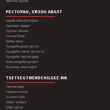
Ашиглах журам
РЕСТОРАН, ХҮЛЭЭН АВАЛТ
Хурим хийх ресторан
Хуримын зардал
Хурлын танхим
Хонхны баяр
Буяны ажил
Хүүхдийн даахь үргээх
Хүүхдийн сэвлэг үргээх ёс
Хүүхдийн төрсөн өдөр
Найз нөхдийн уулзалт
Жуулчид, Ажил хэрэг
TSETSEGTMENDCHILGEE.MN
Төрсөн өдөр
Хайраа илчлэх
Уучлалт гуйх
Хайрт ээждээ
Баяр хүргэх