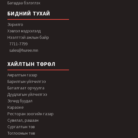
Багшдаа бэлэглэх
БИДНИЙ ТУХАЙ
Зорилго
Хэвлэл мэдээлэлд
Нээлттэй ажлын байр
7711-7799
sales@huree.mn
ХАЙЛТЫН ТӨРӨЛ
Амралтын газар
Барилгын үйлчилгээ
Баталгаат орчуулга
Дуудлагын үйлчилгээ
Зочид буудал
Караоке
Ресторан зоогийн газар
Сувилал, рашаан
Сургалтын төв
Тоглоомын төв