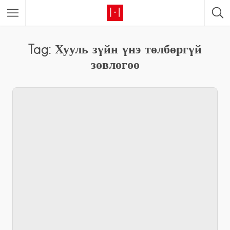
Tag: Хууль зүйн үнэ төлбөргүй
зөвлөгөө