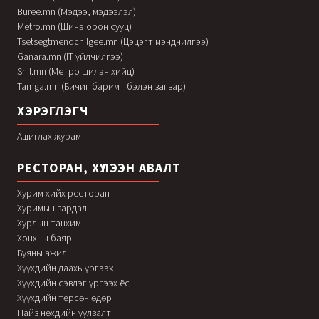
Buree.mn (Мэдээ, мэдээлэл)
Metro.mn (Шинэ орон сууц)
Tsetsegtmendchilgee.mn (Цэцэгт мэндчилгээ)
Ganara.mn (IT үйлчилгээ)
Shil.mn (Метро шилэн хийц)
Tamga.mn (Бичиг баримт бэлэн загвар)
ХЭРЭГЛЭГЧ
Ашиглах журам
РЕСТОРАН, ХҮЛЭЭН АВАЛТ
Хурим хийх ресторан
Хуримын зардал
Хурлын танхим
Хонхны баяр
Буяны ажил
Хүүхдийн даахь үргээх
Хүүхдийн сэвлэг үргээх ёс
Хүүхдийн төрсөн өдөр
Найз нөхдийн уулзалт