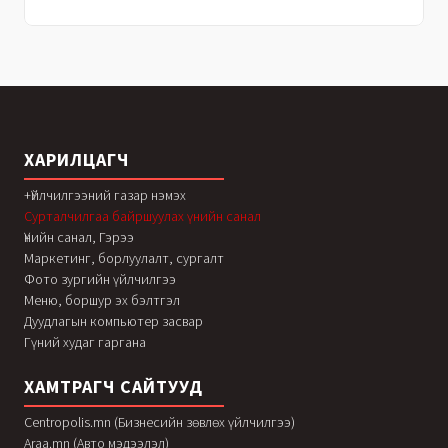
ХАРИЛЦАГЧ
+Үйлчилгээний газар нэмэх
Сурталчилгаа байршуулах үнийн санал
Үнийн санал, Гэрээ
Маркетинг, борлуулалт, сургалт
Фото зургийн үйлчилгээ
Меню, боршур эх бэлтгэл
Дуудлагын компьютер засвар
Гүний худаг гаргана
ХАМТРАГЧ САЙТУУД
Centropolis.mn (Бизнесийн зөвлөх үйлчилгээ)
Araa.mn (Авто мэдээлэл)