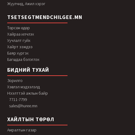
Жуулчид, Ажил хэрэг
TSETSEGTMENDCHILGEE.MN
Төрсөн өдөр
Хайраа илчлэх
Уучлалт гуйх
Хайрт ээждээ
Баяр хүргэх
Багшдаа бэлэглэх
БИДНИЙ ТУХАЙ
Зорилго
Хэвлэл мэдээлэлд
Нээлттэй ажлын байр
7711-7799
sales@huree.mn
ХАЙЛТЫН ТӨРӨЛ
Амралтын газар