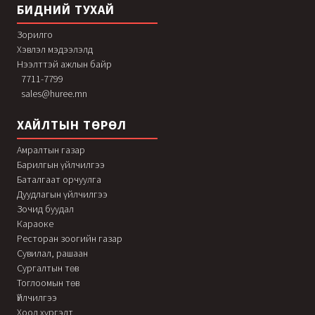
БИДНИЙ ТУХАЙ
Зорилго
Хэвлэл мэдээлэлд
Нээлттэй ажлын байр
7711-7799
sales@huree.mn
ХАЙЛТЫН ТӨРӨЛ
Амралтын газар
Барилгын үйлчилгээ
Баталгаат орчуулга
Дуудлагын үйлчилгээ
Зочид буудал
Караоке
Ресторан зоогийн газар
Сувилал, рашаан
Сургалтын төв
Тоглоомын төв
Үйлчилгээ
Хоол хүргэлт