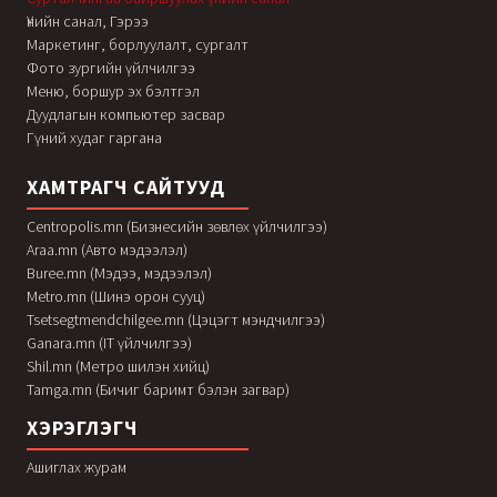
Үнийн санал, Гэрээ
Маркетинг, борлуулалт, сургалт
Фото зургийн үйлчилгээ
Меню, боршур эх бэлтгэл
Дуудлагын компьютер засвар
Гүний худаг гаргана
ХАМТРАГЧ САЙТУУД
Centropolis.mn (Бизнесийн зөвлөх үйлчилгээ)
Araa.mn (Авто мэдээлэл)
Buree.mn (Мэдээ, мэдээлэл)
Metro.mn (Шинэ орон сууц)
Tsetsegtmendchilgee.mn (Цэцэгт мэндчилгээ)
Ganara.mn (IT үйлчилгээ)
Shil.mn (Метро шилэн хийц)
Tamga.mn (Бичиг баримт бэлэн загвар)
ХЭРЭГЛЭГЧ
Ашиглах журам