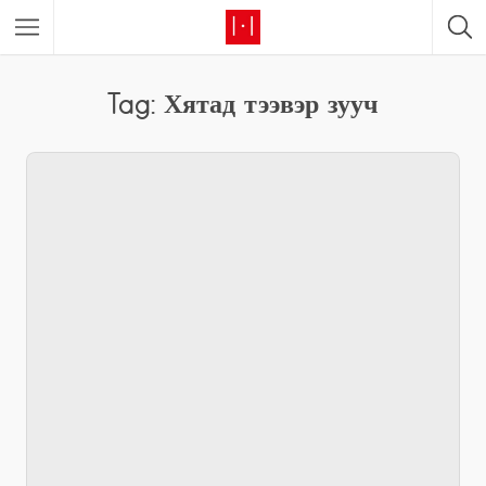
Tag: Хятад тээвэр зууч