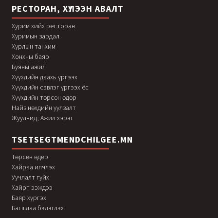
РЕСТОРАН, ХҮЛЭЭН АВАЛТ
Хурим хийх ресторан
Хуримын зардал
Хурлын танхим
Хонхны баяр
Буяны ажил
Хүүхдийн даахь үргээх
Хүүхдийн сэвлэг үргээх ёс
Хүүхдийн төрсөн өдөр
Найз нөхдийн уулзалт
Жуулчид, Ажил хэрэг
TSETSEGTMENDCHILGEE.MN
Төрсөн өдөр
Хайраа илчлэх
Уучлалт гуйх
Хайрт ээждээ
Баяр хүргэх
Багшдаа бэлэглэх