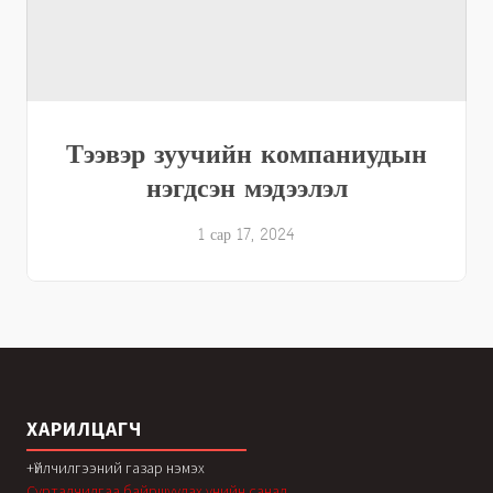
Тээвэр зуучийн компаниудын
нэгдсэн мэдээлэл
1 сар 17, 2024
ХАРИЛЦАГЧ
+Үйлчилгээний газар нэмэх
Сурталчилгаа байршуулах үнийн санал