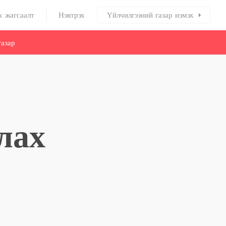
х жагсаалт
Нэвтрэх
Үйлчилгээний газар нэмэх
азар
лах