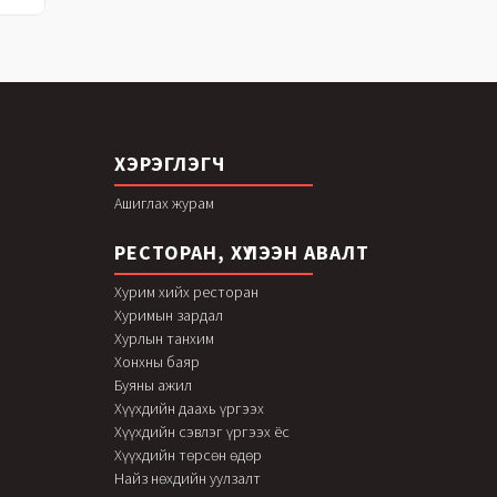
ХЭРЭГЛЭГЧ
Ашиглах журам
РЕСТОРАН, ХҮЛЭЭН АВАЛТ
Хурим хийх ресторан
Хуримын зардал
Хурлын танхим
Хонхны баяр
Буяны ажил
Хүүхдийн даахь үргээх
Хүүхдийн сэвлэг үргээх ёс
Хүүхдийн төрсөн өдөр
Найз нөхдийн уулзалт