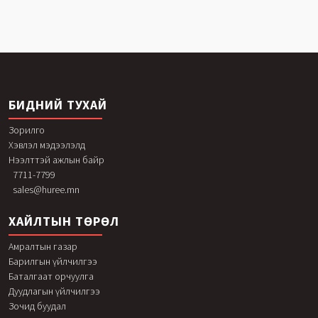
БИДНИЙ ТУХАЙ
Зорилго
Хэвлэл мэдээлэлд
Нээлттэй ажлын байр
7711-7799
sales@huree.mn
ХАЙЛТЫН ТӨРӨЛ
Амралтын газар
Барилгын үйлчилгээ
Баталгаат орчуулга
Дуудлагын үйлчилгээ
Зочид буудал