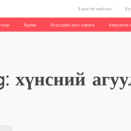
Хэрэгтэй нийтлэл
Бү
газар
Хурим
Хүүхдийн арга хэмжээ
Амралтын г
g: хүнсний агуу