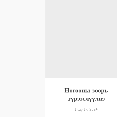
Ногооны зоорь
түрээслүүлнэ
1 сар 17, 2024