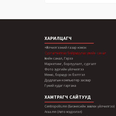
ХАРИЛЦАГЧ
+Үйлчилгээний газар нэмэх
Сурталчилгаа байршуулах үнийн санал
Үнийн санал, Гэрээ
Маркетинг, борлуулалт, сургалт
Фото зургийн үйлчилгээ
Меню, боршур эх бэлтгэл
Дуудлагын компьютер засвар
Гүний худаг гаргана
ХАМТРАГЧ САЙТУУД
Centropolis.mn (Бизнесийн зөвлөх үйлчилгээ)
Araa.mn (Авто мэдээлэл)