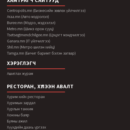
ХАМТРАГЧ САЙТУУД
Centropolis.mn (Бизнесийн зөвлөх үйлчилгээ)
Araa.mn (Авто мэдээлэл)
Buree.mn (Мэдээ, мэдээлэл)
Metro.mn (Шинэ орон сууц)
Tsetsegtmendchilgee.mn (Цэцэгт мэндчилгээ)
Ganara.mn (IT үйлчилгээ)
Shil.mn (Метро шилэн хийц)
Tamga.mn (Бичиг баримт бэлэн загвар)
ХЭРЭГЛЭГЧ
Ашиглах журам
РЕСТОРАН, ХҮЛЭЭН АВАЛТ
Хурим хийх ресторан
Хуримын зардал
Хурлын танхим
Хонхны баяр
Буяны ажил
Хүүхдийн даахь үргээх