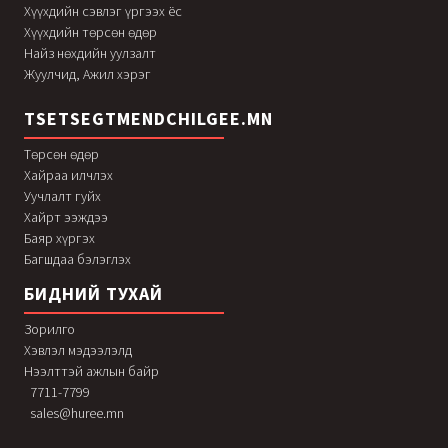
Хүүхдийн сэвлэг үргээх ёс
Хүүхдийн төрсөн өдөр
Найз нөхдийн уулзалт
Жуулчид, Ажил хэрэг
TSETSEGTMENDCHILGEE.MN
Төрсөн өдөр
Хайраа илчлэх
Уучлалт гуйх
Хайрт ээждээ
Баяр хүргэх
Багшдаа бэлэглэх
БИДНИЙ ТУХАЙ
Зорилго
Хэвлэл мэдээлэлд
Нээлттэй ажлын байр
7711-7799
sales@huree.mn