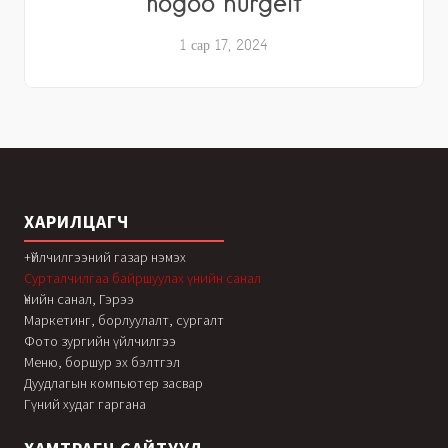
nogoo hurgelt
1 сар 17, 2024
ХАРИЛЦАГЧ
+Үйлчилгээний газар нэмэх
Сурталчилгаа байршуулах үнийн санал
Үнийн санал, Гэрээ
Маркетинг, борлуулалт, сургалт
Фото зургийн үйлчилгээ
Меню, боршур эх бэлтгэл
Дуудлагын компьютер засвар
Гүний худаг гаргана