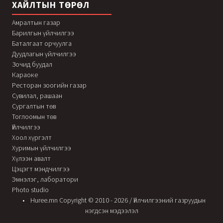
ХАЙЛТЫН ТӨРӨЛ
Амралтын газар
Барилгын үйлчилгээ
Баталгаат орчуулга
Дуудлагын үйлчилгээ
Зочид буудал
Караоке
Ресторан зоогийн газар
Сувилал, рашаан
Сургалтын төв
Тоглоомын төв
Үйлчилгээ
Хоол хүргэлт
Хуримын үйлчилгээ
Хүлээн авалт
Цэцэгт мэндчилгээ
Эмнэлэг, лаборатори
Photo studio
Huree.mn Copyright © 2010 - 2026 / Үйлчилгээний газруудын
нэгдсэн мэдээлэл