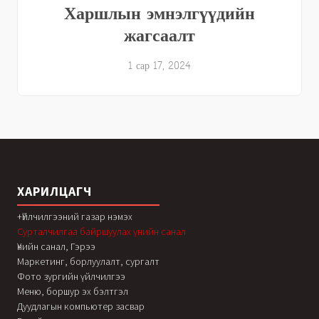
Харшлын эмнэлгүүдийн
жагсаалт
1 сар 17, 2024
ХАРИЛЦАГЧ
+Үйлчилгээний газар нэмэх
Сурталчилгаа байршуулах үнийн санал
Үнийн санал, Гэрээ
Маркетинг, борлуулалт, сургалт
Фото зургийн үйлчилгээ
Меню, боршур эх бэлтгэл
Дуудлагын компьютер засвар