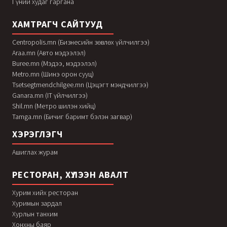
Гүний худаг гаргана
ХАМТРАГЧ САЙТУУД
Centropolis.mn (Бизнесийн зөвлөх үйлчилгээ)
Araa.mn (Авто мэдээлэл)
Buree.mn (Мэдээ, мэдээлэл)
Metro.mn (Шинэ орон сууц)
Tsetsegtmendchilgee.mn (Цэцэгт мэндчилгээ)
Ganara.mn (IT үйлчилгээ)
Shil.mn (Метро шилэн хийц)
Tamga.mn (Бичиг баримт бэлэн загвар)
ХЭРЭГЛЭГЧ
Ашиглах журам
РЕСТОРАН, ХҮЛЭЭН АВАЛТ
Хурим хийх ресторан
Хуримын зардал
Хурлын танхим
Хонхны баяр