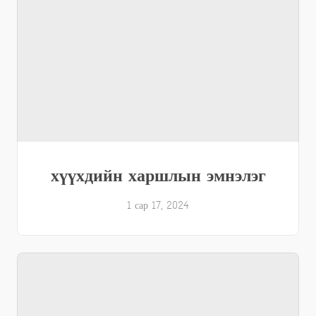
хүүхдийн харшлын эмнэлэг
1 сар 17, 2024