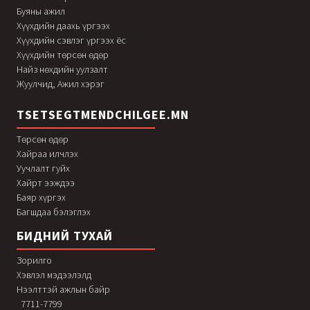
Буяны ажил
Хүүхдийн даахь үргээх
Хүүхдийн сэвлэг үргээх ёс
Хүүхдийн төрсөн өдөр
Найз нөхдийн уулзалт
Жуулчид, Ажил хэрэг
TSETSEGTMENDCHILGEE.MN
Төрсөн өдөр
Хайраа илчлэх
Уучлалт гуйх
Хайрт ээждээ
Баяр хүргэх
Багшдаа бэлэглэх
БИДНИЙ ТУХАЙ
Зорилго
Хэвлэл мэдээлэлд
Нээлттэй ажлын байр
7711-7799