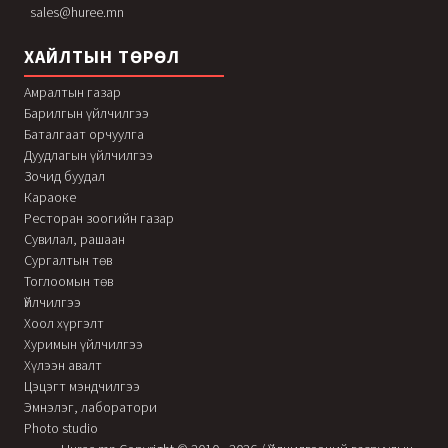
sales@huree.mn
ХАЙЛТЫН ТӨРӨЛ
Амралтын газар
Барилгын үйлчилгээ
Баталгаат орчуулга
Дуудлагын үйлчилгээ
Зочид буудал
Караоке
Ресторан зоогийн газар
Сувилал, рашаан
Сургалтын төв
Тоглоомын төв
Үйлчилгээ
Хоол хүргэлт
Хуримын үйлчилгээ
Хүлээн авалт
Цэцэгт мэндчилгээ
Эмнэлэг, лаборатори
Photo studio