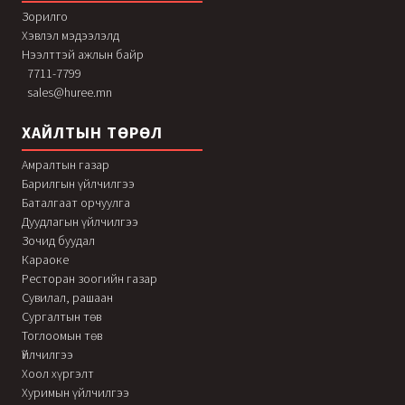
Зорилго
Хэвлэл мэдээлэлд
Нээлттэй ажлын байр
7711-7799
sales@huree.mn
ХАЙЛТЫН ТӨРӨЛ
Амралтын газар
Барилгын үйлчилгээ
Баталгаат орчуулга
Дуудлагын үйлчилгээ
Зочид буудал
Караоке
Ресторан зоогийн газар
Сувилал, рашаан
Сургалтын төв
Тоглоомын төв
Үйлчилгээ
Хоол хүргэлт
Хуримын үйлчилгээ