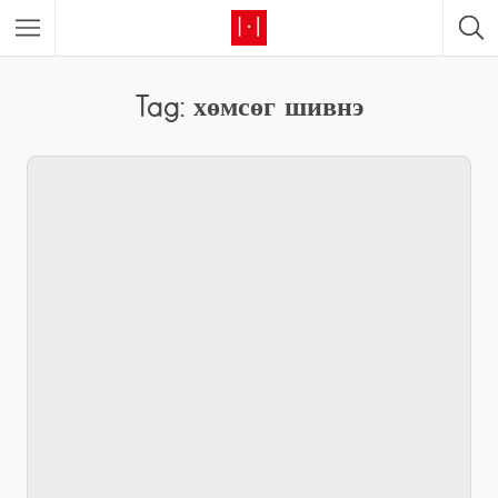
Tag: хөмсөг шивнэ