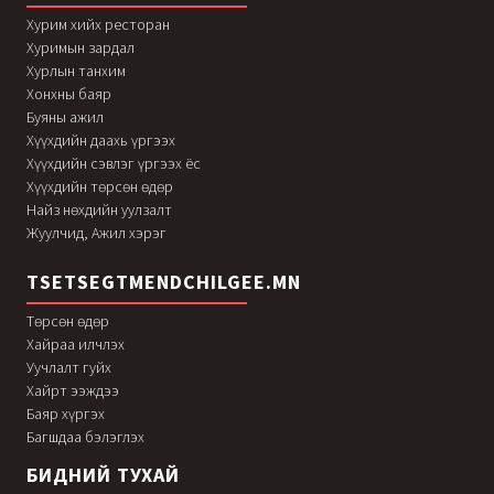
Хурим хийх ресторан
Хуримын зардал
Хурлын танхим
Хонхны баяр
Буяны ажил
Хүүхдийн даахь үргээх
Хүүхдийн сэвлэг үргээх ёс
Хүүхдийн төрсөн өдөр
Найз нөхдийн уулзалт
Жуулчид, Ажил хэрэг
TSETSEGTMENDCHILGEE.MN
Төрсөн өдөр
Хайраа илчлэх
Уучлалт гуйх
Хайрт ээждээ
Баяр хүргэх
Багшдаа бэлэглэх
БИДНИЙ ТУХАЙ