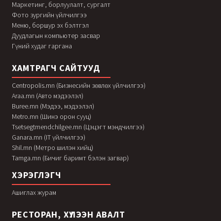
Маркетинг, борлуулалт, сургалт
Фото зургийн үйлчилгээ
Меню, боршур эх бэлтгэл
Дуудлагын компьютер засвар
Гүний худаг гаргана
ХАМТРАГЧ САЙТУУД
Centropolis.mn (Бизнесийн зөвлөх үйлчилгээ)
Araa.mn (Авто мэдээлэл)
Buree.mn (Мэдээ, мэдээлэл)
Metro.mn (Шинэ орон сууц)
Tsetsegtmendchilgee.mn (Цэцэгт мэндчилгээ)
Ganara.mn (IT үйлчилгээ)
Shil.mn (Метро шилэн хийц)
Tamga.mn (Бичиг баримт бэлэн загвар)
ХЭРЭГЛЭГЧ
Ашиглах журам
РЕСТОРАН, ХҮЛЭЭН АВАЛТ