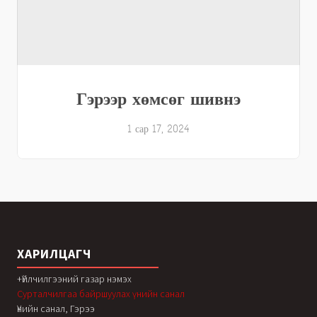
Гэрээр хөмсөг шивнэ
1 сар 17, 2024
ХАРИЛЦАГЧ
+Үйлчилгээний газар нэмэх
Сурталчилгаа байршуулах үнийн санал
Үнийн санал, Гэрээ