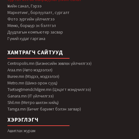
Үнийн санал, Гэрээ
Маркетинг, борлуулалт, сургалт
Фото зургийн үйлчилгээ
Меню, боршур эх бэлтгэл
Дуудлагын компьютер засвар
Гүний худаг гаргана
ХАМТРАГЧ САЙТУУД
Centropolis.mn (Бизнесийн зөвлөх үйлчилгээ)
Araa.mn (Авто мэдээлэл)
Buree.mn (Мэдээ, мэдээлэл)
Metro.mn (Шинэ орон сууц)
Tsetsegtmendchilgee.mn (Цэцэгт мэндчилгээ)
Ganara.mn (IT үйлчилгээ)
Shil.mn (Метро шилэн хийц)
Tamga.mn (Бичиг баримт бэлэн загвар)
ХЭРЭГЛЭГЧ
Ашиглах журам