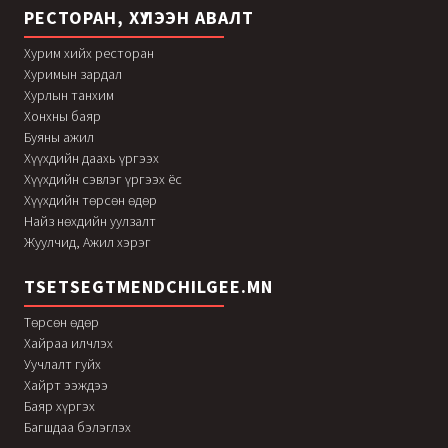
РЕСТОРАН, ХҮЛЭЭН АВАЛТ
Хурим хийх ресторан
Хуримын зардал
Хурлын танхим
Хонхны баяр
Буяны ажил
Хүүхдийн даахь үргээх
Хүүхдийн сэвлэг үргээх ёс
Хүүхдийн төрсөн өдөр
Найз нөхдийн уулзалт
Жуулчид, Ажил хэрэг
TSETSEGTMENDCHILGEE.MN
Төрсөн өдөр
Хайраа илчлэх
Уучлалт гуйх
Хайрт ээждээ
Баяр хүргэх
Багшдаа бэлэглэх