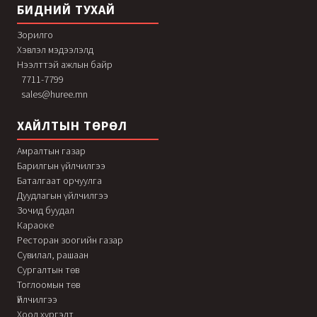
БИДНИЙ ТУХАЙ
Зорилго
Хэвлэл мэдээлэлд
Нээлттэй ажлын байр
7711-7799
sales@huree.mn
ХАЙЛТЫН ТӨРӨЛ
Амралтын газар
Барилгын үйлчилгээ
Баталгаат орчуулга
Дуудлагын үйлчилгээ
Зочид буудал
Караоке
Ресторан зоогийн газар
Сувилал, рашаан
Сургалтын төв
Тоглоомын төв
Үйлчилгээ
Хоол хүргэлт