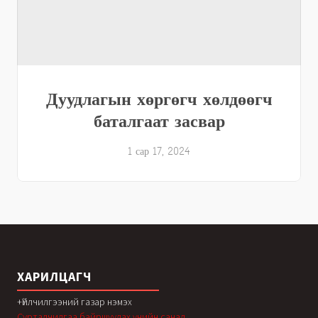
Дуудлагын хөргөгч хөлдөөгч
баталгаат засвар
1 сар 17, 2024
ХАРИЛЦАГЧ
+Үйлчилгээний газар нэмэх
Сурталчилгаа байршуулах үнийн санал