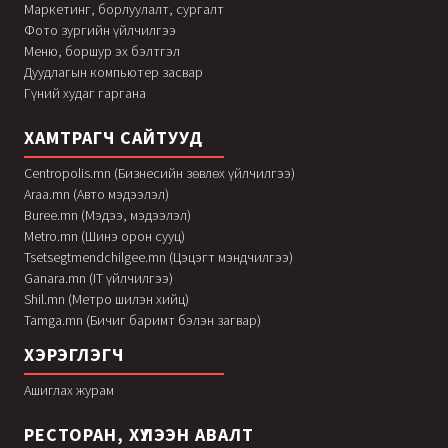
Маркетинг, борлуулалт, сургалт
Фото зургийн үйлчилгээ
Меню, боршур эх бэлтгэл
Дуудлагын компьютер засвар
Гүний худаг гаргана
ХАМТРАГЧ САЙТУУД
Centropolis.mn (Бизнесийн зөвлөх үйлчилгээ)
Araa.mn (Авто мэдээлэл)
Buree.mn (Мэдээ, мэдээлэл)
Metro.mn (Шинэ орон сууц)
Tsetsegtmendchilgee.mn (Цэцэгт мэндчилгээ)
Ganara.mn (IT үйлчилгээ)
Shil.mn (Метро шилэн хийц)
Tamga.mn (Бичиг баримт бэлэн загвар)
ХЭРЭГЛЭГЧ
Ашиглах журам
РЕСТОРАН, ХҮЛЭЭН АВАЛТ