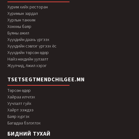
Хурим хийх ресторан
Хуримын зардал
Хурлын танхим
Хонхны баяр
Буяны ажил
Хүүхдийн даахь үргээх
Хүүхдийн сэвлэг үргээх ёс
Хүүхдийн төрсөн өдөр
Найз нөхдийн уулзалт
Жуулчид, Ажил хэрэг
TSETSEGTMENDCHILGEE.MN
Төрсөн өдөр
Хайраа илчлэх
Уучлалт гуйх
Хайрт ээждээ
Баяр хүргэх
Багшдаа бэлэглэх
БИДНИЙ ТУХАЙ