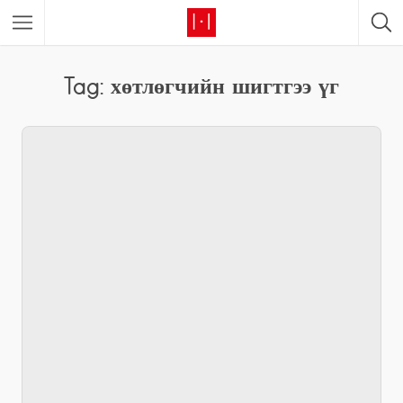
Tag: хөтлөгчийн шигтгээ үг