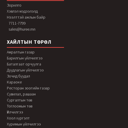
Зорилго
Хэвлэл мэдээлэлд
Нээлттэй ажлын байр
7711-7799
sales@huree.mn
ХАЙЛТЫН ТӨРӨЛ
Амралтын газар
Барилгын үйлчилгээ
Баталгаат орчуулга
Дуудлагын үйлчилгээ
Зочид буудал
Караоке
Ресторан зоогийн газар
Сувилал, рашаан
Сургалтын төв
Тоглоомын төв
Үйлчилгээ
Хоол хүргэлт
Хуримын үйлчилгээ