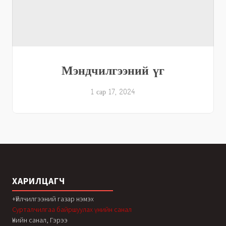
Мэндчилгээний үг
1 сар 17, 2024
ХАРИЛЦАГЧ
+Үйлчилгээний газар нэмэх
Сурталчилгаа байршуулах үнийн санал
Үнийн санал, Гэрээ