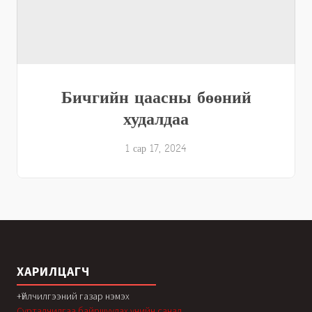
Бичгийн цаасны бөөний
худалдаа
1 сар 17, 2024
ХАРИЛЦАГЧ
+Үйлчилгээний газар нэмэх
Сурталчилгаа байршуулах үнийн санал