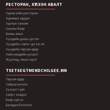
РЕСТОРАН, ХҮЛЭЭН АВАЛТ
Хурим хийх ресторан
Хуримын зардал
Хурлын танхим
Хонхны баяр
Буяны ажил
Хүүхдийн даахь үргээх
Хүүхдийн сэвлэг үргээх ёс
Хүүхдийн төрсөн өдөр
Найз нөхдийн уулзалт
Жуулчид, Ажил хэрэг
TSETSEGTMENDCHILGEE.MN
Төрсөн өдөр
Хайраа илчлэх
Уучлалт гуйх
Хайрт ээждээ
Баяр хүргэх
Багшдаа бэлэглэх