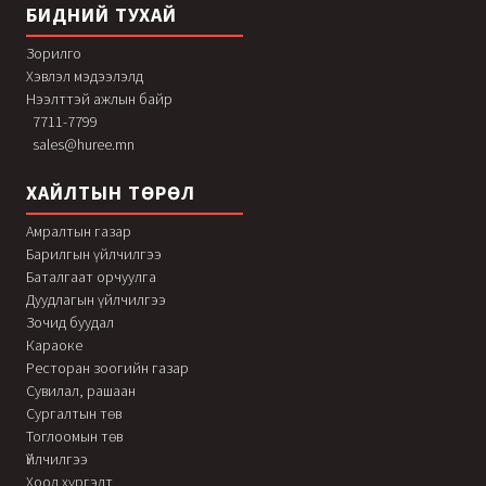
БИДНИЙ ТУХАЙ
Зорилго
Хэвлэл мэдээлэлд
Нээлттэй ажлын байр
7711-7799
sales@huree.mn
ХАЙЛТЫН ТӨРӨЛ
Амралтын газар
Барилгын үйлчилгээ
Баталгаат орчуулга
Дуудлагын үйлчилгээ
Зочид буудал
Караоке
Ресторан зоогийн газар
Сувилал, рашаан
Сургалтын төв
Тоглоомын төв
Үйлчилгээ
Хоол хүргэлт