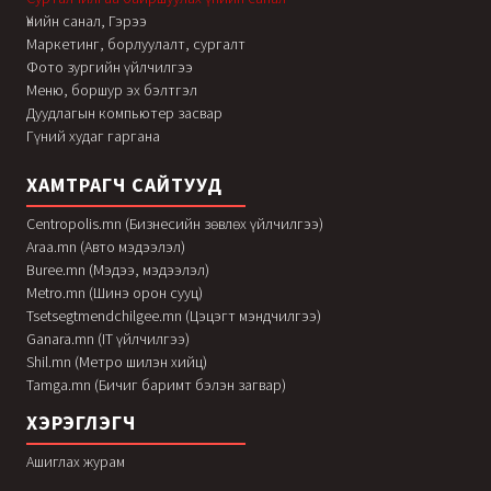
Үнийн санал, Гэрээ
Маркетинг, борлуулалт, сургалт
Фото зургийн үйлчилгээ
Меню, боршур эх бэлтгэл
Дуудлагын компьютер засвар
Гүний худаг гаргана
ХАМТРАГЧ САЙТУУД
Centropolis.mn (Бизнесийн зөвлөх үйлчилгээ)
Araa.mn (Авто мэдээлэл)
Buree.mn (Мэдээ, мэдээлэл)
Metro.mn (Шинэ орон сууц)
Tsetsegtmendchilgee.mn (Цэцэгт мэндчилгээ)
Ganara.mn (IT үйлчилгээ)
Shil.mn (Метро шилэн хийц)
Tamga.mn (Бичиг баримт бэлэн загвар)
ХЭРЭГЛЭГЧ
Ашиглах журам