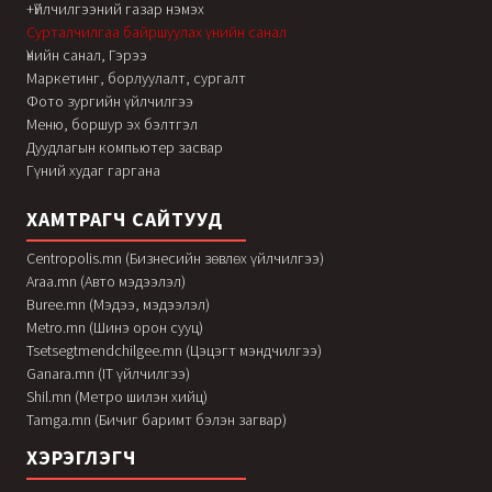
+Үйлчилгээний газар нэмэх
Сурталчилгаа байршуулах үнийн санал
Үнийн санал, Гэрээ
Маркетинг, борлуулалт, сургалт
Фото зургийн үйлчилгээ
Меню, боршур эх бэлтгэл
Дуудлагын компьютер засвар
Гүний худаг гаргана
ХАМТРАГЧ САЙТУУД
Centropolis.mn (Бизнесийн зөвлөх үйлчилгээ)
Araa.mn (Авто мэдээлэл)
Buree.mn (Мэдээ, мэдээлэл)
Metro.mn (Шинэ орон сууц)
Tsetsegtmendchilgee.mn (Цэцэгт мэндчилгээ)
Ganara.mn (IT үйлчилгээ)
Shil.mn (Метро шилэн хийц)
Tamga.mn (Бичиг баримт бэлэн загвар)
ХЭРЭГЛЭГЧ