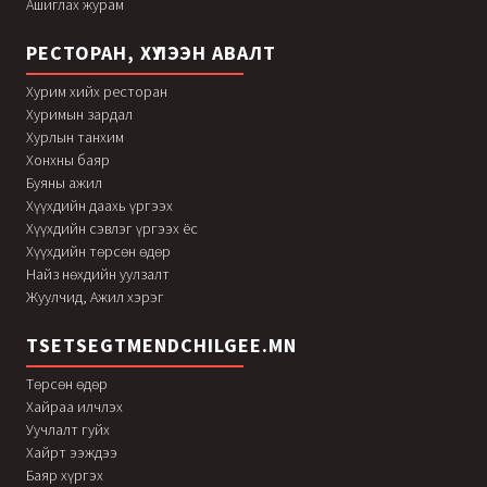
Ашиглах журам
РЕСТОРАН, ХҮЛЭЭН АВАЛТ
Хурим хийх ресторан
Хуримын зардал
Хурлын танхим
Хонхны баяр
Буяны ажил
Хүүхдийн даахь үргээх
Хүүхдийн сэвлэг үргээх ёс
Хүүхдийн төрсөн өдөр
Найз нөхдийн уулзалт
Жуулчид, Ажил хэрэг
TSETSEGTMENDCHILGEE.MN
Төрсөн өдөр
Хайраа илчлэх
Уучлалт гуйх
Хайрт ээждээ
Баяр хүргэх