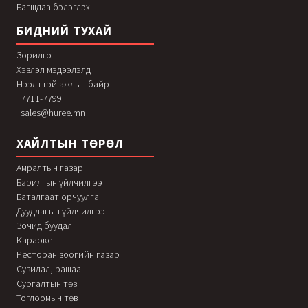
Багшдаа бэлэглэх
БИДНИЙ ТУХАЙ
Зорилго
Хэвлэл мэдээлэлд
Нээлттэй ажлын байр
7711-7799
sales@huree.mn
ХАЙЛТЫН ТӨРӨЛ
Амралтын газар
Барилгын үйлчилгээ
Баталгаат орчуулга
Дуудлагын үйлчилгээ
Зочид буудал
Караоке
Ресторан зоогийн газар
Сувилал, рашаан
Сургалтын төв
Тоглоомын төв