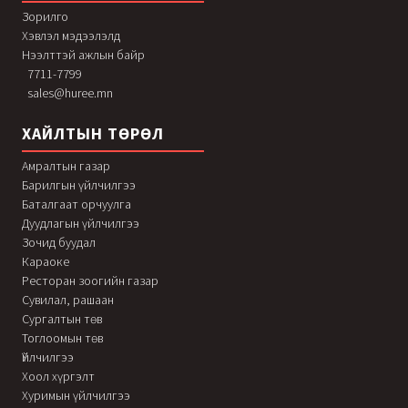
Зорилго
Хэвлэл мэдээлэлд
Нээлттэй ажлын байр
7711-7799
sales@huree.mn
ХАЙЛТЫН ТӨРӨЛ
Амралтын газар
Барилгын үйлчилгээ
Баталгаат орчуулга
Дуудлагын үйлчилгээ
Зочид буудал
Караоке
Ресторан зоогийн газар
Сувилал, рашаан
Сургалтын төв
Тоглоомын төв
Үйлчилгээ
Хоол хүргэлт
Хуримын үйлчилгээ