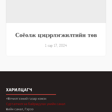
Соёолж цэцэрлэгжилтийн төв
1 сар 17, 2024
ХАРИЛЦАГЧ
+Үйлчилгээний газар нэмэх
Сурталчилгаа байршуулах үнийн санал
Үнийн санал, Гэрээ