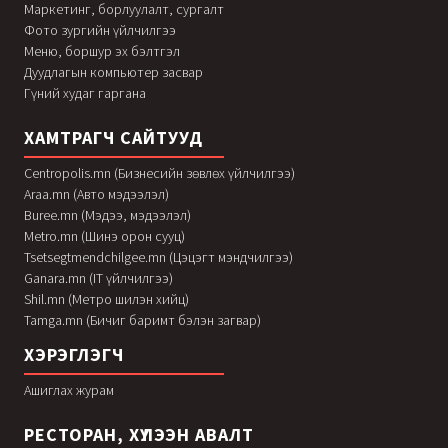
Маркетинг, борлуулалт, сургалт
Фото зургийн үйлчилгээ
Меню, боршур эх бэлтгэл
Дуудлагын компьютер засвар
Гүний худаг гаргана
ХАМТРАГЧ САЙТУУД
Centropolis.mn (Бизнесийн зөвлөх үйлчилгээ)
Araa.mn (Авто мэдээлэл)
Buree.mn (Мэдээ, мэдээлэл)
Metro.mn (Шинэ орон сууц)
Tsetsegtmendchilgee.mn (Цэцэгт мэндчилгээ)
Ganara.mn (IT үйлчилгээ)
Shil.mn (Метро шилэн хийц)
Tamga.mn (Бичиг баримт бэлэн загвар)
ХЭРЭГЛЭГЧ
Ашиглах журам
РЕСТОРАН, ХҮЛЭЭН АВАЛТ