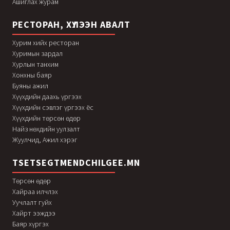
Ашиглах журам
РЕСТОРАН, ХҮЛЭЭН АВАЛТ
Хурим хийх ресторан
Хуримын зардал
Хурлын танхим
Хонхны баяр
Буяны ажил
Хүүхдийн даахь үргээх
Хүүхдийн сэвлэг үргээх ёс
Хүүхдийн төрсөн өдөр
Найз нөхдийн уулзалт
Жуулчид, Ажил хэрэг
TSETSEGTMENDCHILGEE.MN
Төрсөн өдөр
Хайраа илчлэх
Уучлалт гуйх
Хайрт ээждээ
Баяр хүргэх