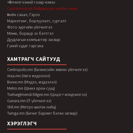
+Үйлчилгээний газар нэмэх
Сурталчилгаа байршуулах үнийн санал
Үнийн санал, Гэрээ
Маркетинг, борлуулалт, сургалт
Фото зургийн үйлчилгээ
Меню, боршур эх бэлтгэл
Дуудлагын компьютер засвар
Гүний худаг гаргана
ХАМТРАГЧ САЙТУУД
Centropolis.mn (Бизнесийн зөвлөх үйлчилгээ)
Araa.mn (Авто мэдээлэл)
Buree.mn (Мэдээ, мэдээлэл)
Metro.mn (Шинэ орон сууц)
Tsetsegtmendchilgee.mn (Цэцэгт мэндчилгээ)
Ganara.mn (IT үйлчилгээ)
Shil.mn (Метро шилэн хийц)
Tamga.mn (Бичиг баримт бэлэн загвар)
ХЭРЭГЛЭГЧ