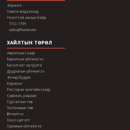
Зорилго
Хэвлэл мэдээлэлд
Нээлттэй ажлын байр
7711-7799
sales@huree.mn
ХАЙЛТЫН ТӨРӨЛ
Амралтын газар
Барилгын үйлчилгээ
Баталгаат орчуулга
Дуудлагын үйлчилгээ
Зочид буудал
Караоке
Ресторан зоогийн газар
Сувилал, рашаан
Сургалтын төв
Тоглоомын төв
Үйлчилгээ
Хоол хүргэлт
Хуримын үйлчилгээ