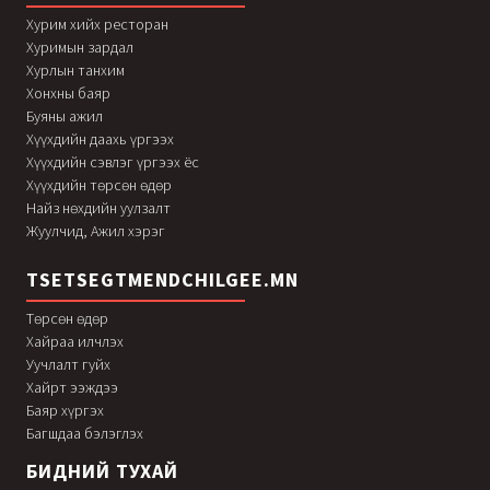
Хурим хийх ресторан
Хуримын зардал
Хурлын танхим
Хонхны баяр
Буяны ажил
Хүүхдийн даахь үргээх
Хүүхдийн сэвлэг үргээх ёс
Хүүхдийн төрсөн өдөр
Найз нөхдийн уулзалт
Жуулчид, Ажил хэрэг
TSETSEGTMENDCHILGEE.MN
Төрсөн өдөр
Хайраа илчлэх
Уучлалт гуйх
Хайрт ээждээ
Баяр хүргэх
Багшдаа бэлэглэх
БИДНИЙ ТУХАЙ