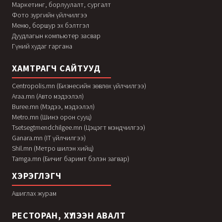
Маркетинг, борлуулалт, сургалт
Фото зургийн үйлчилгээ
Меню, боршур эх бэлтгэл
Дуудлагын компьютер засвар
Гүний худаг гаргана
ХАМТРАГЧ САЙТУУД
Centropolis.mn (Бизнесийн зөвлөх үйлчилгээ)
Araa.mn (Авто мэдээлэл)
Buree.mn (Мэдээ, мэдээлэл)
Metro.mn (Шинэ орон сууц)
Tsetsegtmendchilgee.mn (Цэцэгт мэндчилгээ)
Ganara.mn (IT үйлчилгээ)
Shil.mn (Метро шилэн хийц)
Tamga.mn (Бичиг баримт бэлэн загвар)
ХЭРЭГЛЭГЧ
Ашиглах журам
РЕСТОРАН, ХҮЛЭЭН АВАЛТ