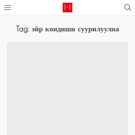
Tag: эйр кондишн суурилуулна