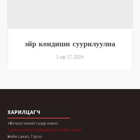
эйр кондишн суурилуулна
1 сар 17, 2024
ХАРИЛЦАГЧ
+Үйлчилгээний газар нэмэх
Сурталчилгаа байршуулах үнийн санал
Үнийн санал, Гэрээ