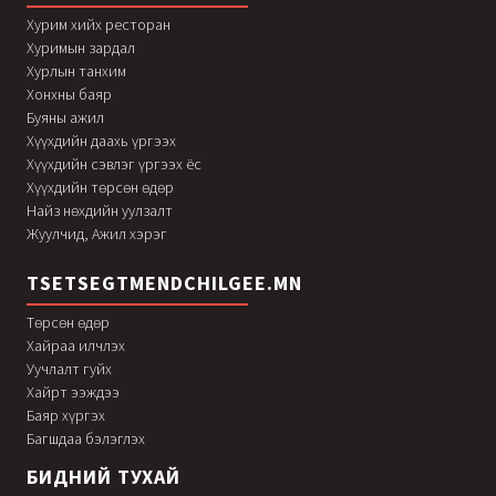
Хурим хийх ресторан
Хуримын зардал
Хурлын танхим
Хонхны баяр
Буяны ажил
Хүүхдийн даахь үргээх
Хүүхдийн сэвлэг үргээх ёс
Хүүхдийн төрсөн өдөр
Найз нөхдийн уулзалт
Жуулчид, Ажил хэрэг
TSETSEGTMENDCHILGEE.MN
Төрсөн өдөр
Хайраа илчлэх
Уучлалт гуйх
Хайрт ээждээ
Баяр хүргэх
Багшдаа бэлэглэх
БИДНИЙ ТУХАЙ