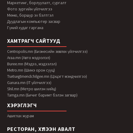
Маркетинг, борлуулалт, сургалт
Фото зургийн үйлчилгээ
Меню, боршур эх бэлтгэл
Дуудлагын компьютер засвар
Гүний худаг гаргана
ХАМТРАГЧ САЙТУУД
Centropolis.mn (Бизнесийн зөвлөх үйлчилгээ)
Araa.mn (Авто мэдээлэл)
Buree.mn (Мэдээ, мэдээлэл)
Metro.mn (Шинэ орон сууц)
Tsetsegtmendchilgee.mn (Цэцэгт мэндчилгээ)
Ganara.mn (IT үйлчилгээ)
Shil.mn (Метро шилэн хийц)
Tamga.mn (Бичиг баримт бэлэн загвар)
ХЭРЭГЛЭГЧ
Ашиглах журам
РЕСТОРАН, ХҮЛЭЭН АВАЛТ