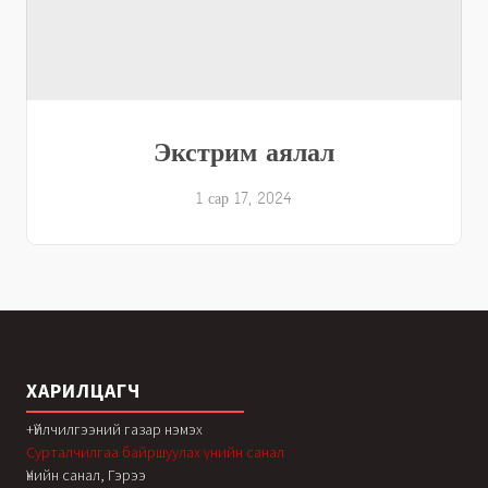
Экстрим аялал
1 сар 17, 2024
ХАРИЛЦАГЧ
+Үйлчилгээний газар нэмэх
Сурталчилгаа байршуулах үнийн санал
Үнийн санал, Гэрээ