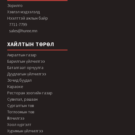
Зорилго
Хэвлэл мэдээлэлд
Нээлттэй ажлын байр
7711-7799
sales@huree.mn
ХАЙЛТЫН ТӨРӨЛ
Амралтын газар
Барилгын үйлчилгээ
Баталгаат орчуулга
Дуудлагын үйлчилгээ
Зочид буудал
Караоке
Ресторан зоогийн газар
Сувилал, рашаан
Сургалтын төв
Тоглоомын төв
Үйлчилгээ
Хоол хүргэлт
Хуримын үйлчилгээ