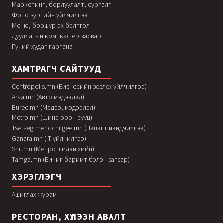
Маркетинг, борлуулалт, сургалт
Фото зургийн үйлчилгээ
Меню, боршур эх бэлтгэл
Дуудлагын компьютер засвар
Гүний худаг гаргана
ХАМТРАГЧ САЙТУУД
Centropolis.mn (Бизнесийн зөвлөх үйлчилгээ)
Araa.mn (Авто мэдээлэл)
Buree.mn (Мэдээ, мэдээлэл)
Metro.mn (Шинэ орон сууц)
Tsetsegtmendchilgee.mn (Цэцэгт мэндчилгээ)
Ganara.mn (IT үйлчилгээ)
Shil.mn (Метро шилэн хийц)
Tamga.mn (Бичиг баримт бэлэн загвар)
ХЭРЭГЛЭГЧ
Ашиглах журам
РЕСТОРАН, ХҮЛЭЭН АВАЛТ