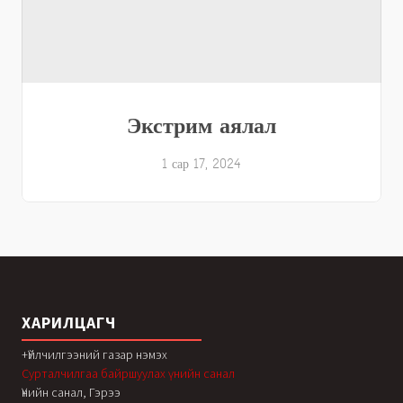
Экстрим аялал
1 сар 17, 2024
ХАРИЛЦАГЧ
+Үйлчилгээний газар нэмэх
Сурталчилгаа байршуулах үнийн санал
Үнийн санал, Гэрээ