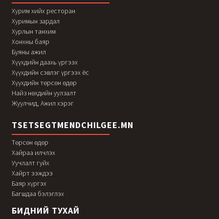
Хурим хийх ресторан
Хуримын зардал
Хурлын танхим
Хонхны баяр
Буяны ажил
Хүүхдийн даахь үргээх
Хүүхдийн сэвлэг үргээх ёс
Хүүхдийн төрсөн өдөр
Найз нөхдийн уулзалт
Жуулчид, Ажил хэрэг
TSETSEGTMENDCHILGEE.MN
Төрсөн өдөр
Хайраа илчлэх
Уучлалт гуйх
Хайрт ээждээ
Баяр хүргэх
Багшдаа бэлэглэх
БИДНИЙ ТУХАЙ