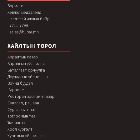
Зорилго
Хэвлэл мэдээлэлд
Нээлттэй ажлын байр
7711-7799
sales@huree.mn
ХАЙЛТЫН ТӨРӨЛ
Амралтын газар
Барилгын үйлчилгээ
Баталгаат орчуулга
Дуудлагын үйлчилгээ
Зочид буудал
Караоке
Ресторан зоогийн газар
Сувилал, рашаан
Сургалтын төв
Тоглоомын төв
Үйлчилгээ
Хоол хүргэлт
Хуримын үйлчилгээ