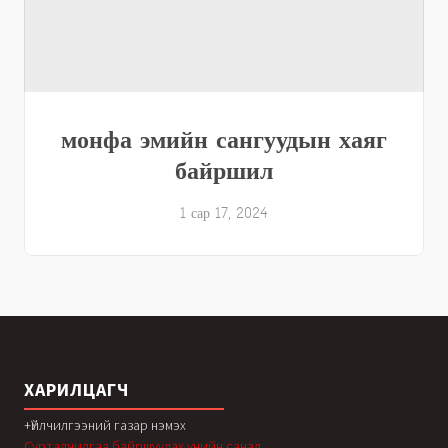
монфа эмийн сангуудын хаяг
байршил
1 сар 17, 2024
ХАРИЛЦАГЧ
+Үйлчилгээний газар нэмэх
Сурталчилгаа байршуулах үнийн санал