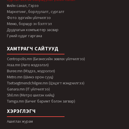
Үнийн санал, Гэрээ
Маркетинг, борлуулалт, сургалт
Фото зургийн үйлчилгээ
Меню, боршур эх бэлтгэл
Дуудлагын компьютер засвар
Гүний худаг гаргана
ХАМТРАГЧ САЙТУУД
Centropolis.mn (Бизнесийн зөвлөх үйлчилгээ)
Araa.mn (Авто мэдээлэл)
Buree.mn (Мэдээ, мэдээлэл)
Metro.mn (Шинэ орон сууц)
Tsetsegtmendchilgee.mn (Цэцэгт мэндчилгээ)
Ganara.mn (IT үйлчилгээ)
Shil.mn (Метро шилэн хийц)
Tamga.mn (Бичиг баримт бэлэн загвар)
ХЭРЭГЛЭГЧ
Ашиглах журам