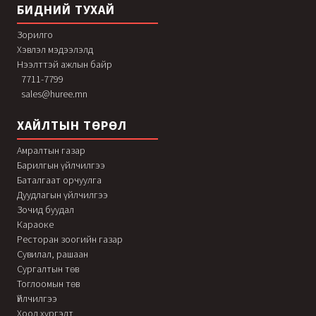
БИДНИЙ ТУХАЙ
Зорилго
Хэвлэл мэдээлэлд
Нээлттэй ажлын байр
7711-7799
sales@huree.mn
ХАЙЛТЫН ТӨРӨЛ
Амралтын газар
Барилгын үйлчилгээ
Баталгаат орчуулга
Дуудлагын үйлчилгээ
Зочид буудал
Караоке
Ресторан зоогийн газар
Сувилал, рашаан
Сургалтын төв
Тоглоомын төв
Үйлчилгээ
Хоол хүргэлт