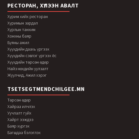
РЕСТОРАН, ХҮЛЭЭН АВАЛТ
Хурим хийх ресторан
Хуримын зардал
Хурлын танхим
Хонхны баяр
Буяны ажил
Хүүхдийн даахь үргээх
Хүүхдийн сэвлэг үргээх ёс
Хүүхдийн төрсөн өдөр
Найз нөхдийн уулзалт
Жуулчид, Ажил хэрэг
TSETSEGTMENDCHILGEE.MN
Төрсөн өдөр
Хайраа илчлэх
Уучлалт гуйх
Хайрт ээждээ
Баяр хүргэх
Багшдаа бэлэглэх