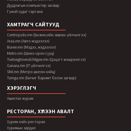
Дуудлагын компьютер засвар
Гүний худаг гаргана
ХАМТРАГЧ САЙТУУД
Centropolis.mn (Бизнесийн зөвлөх үйлчилгээ)
Araa.mn (Авто мэдээлэл)
Buree.mn (Мэдээ, мэдээлэл)
Metro.mn (Шинэ орон сууц)
Tsetsegtmendchilgee.mn (Цэцэгт мэндчилгээ)
Ganara.mn (IT үйлчилгээ)
Shil.mn (Метро шилэн хийц)
Tamga.mn (Бичиг баримт бэлэн загвар)
ХЭРЭГЛЭГЧ
Ашиглах журам
РЕСТОРАН, ХҮЛЭЭН АВАЛТ
Хурим хийх ресторан
Хуримын зардал