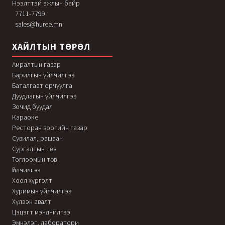
Нээлттэй ажлын байр
7711-7799
sales@huree.mn
ХАЙЛТЫН ТӨРӨЛ
Амралтын газар
Барилгын үйлчилгээ
Баталгаат орчуулга
Дуудлагын үйлчилгээ
Зочид буудал
Караоке
Ресторан зоогийн газар
Сувилал, рашаан
Сургалтын төв
Тоглоомын төв
Үйлчилгээ
Хоол хүргэлт
Хуримын үйлчилгээ
Хүлээн авалт
Цэцэгт мэндчилгээ
Эмнэлэг, лаборатори