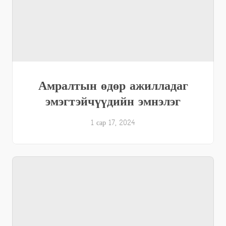
Амралтын өдөр ажилладаг
эмэгтэйчүүдийн эмнэлэг
1 сар 17, 2024