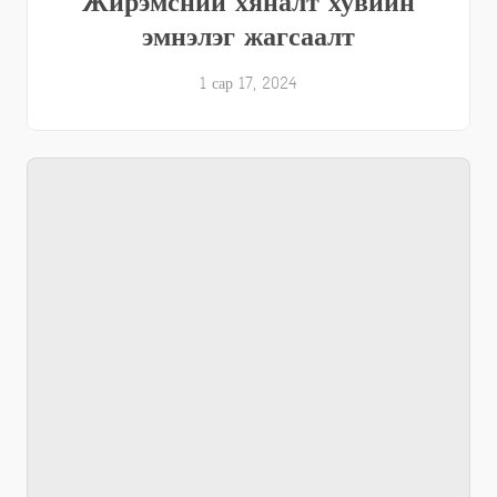
Жирэмсний хяналт хувийн
эмнэлэг жагсаалт
1 сар 17, 2024