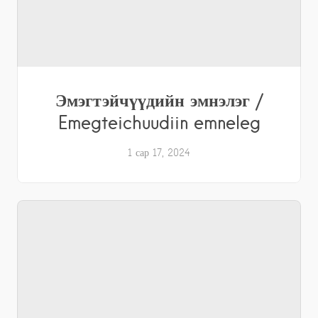
Эмэгтэйчүүдийн эмнэлэг /
Emegteichuudiin emneleg
1 сар 17, 2024