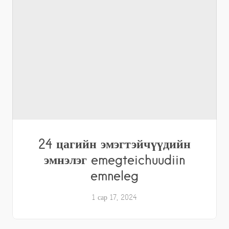
24 цагийн эмэгтэйчүүдийн
эмнэлэг emegteichuudiin
emneleg
1 сар 17, 2024