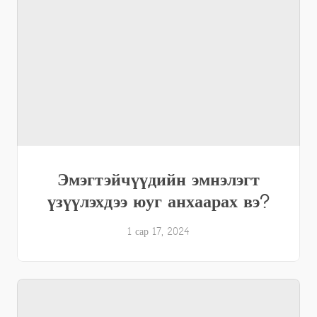
Эмэгтэйчүүдийн эмнэлэгт
үзүүлэхдээ юуг анхаарах вэ?
1 сар 17, 2024