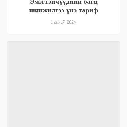
Эмэгтэйчүүдийн багц
шинжилгээ үнэ тариф
1 сар 17, 2024