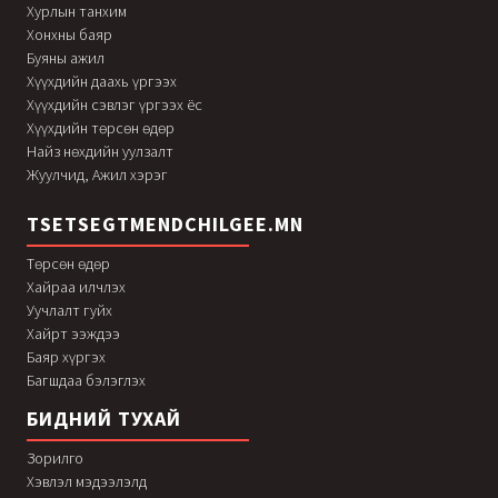
Хурлын танхим
Хонхны баяр
Буяны ажил
Хүүхдийн даахь үргээх
Хүүхдийн сэвлэг үргээх ёс
Хүүхдийн төрсөн өдөр
Найз нөхдийн уулзалт
Жуулчид, Ажил хэрэг
TSETSEGTMENDCHILGEE.MN
Төрсөн өдөр
Хайраа илчлэх
Уучлалт гуйх
Хайрт ээждээ
Баяр хүргэх
Багшдаа бэлэглэх
БИДНИЙ ТУХАЙ
Зорилго
Хэвлэл мэдээлэлд