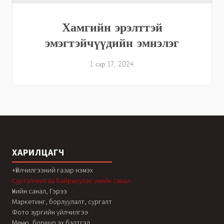
Хамгийн эрэлттэй
эмэгтэйчүүдийн эмнэлэг
1 сар 17, 2024
ХАРИЛЦАГЧ
+Үйлчилгээний газар нэмэх
Сурталчилгаа байршуулах үнийн санал
Үнийн санал, Гэрээ
Маркетинг, борлуулалт, сургалт
Фото зургийн үйлчилгээ
Меню, боршур эх бэлтгэл