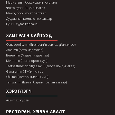
Маркетинг, борлуулалт, сургалт
Фото зургийн үйлчилгээ
Меню, боршур эх бэлтгэл
Дуудлагын компьютер засвар
Гүний худаг гаргана
ХАМТРАГЧ САЙТУУД
Centropolis.mn (Бизнесийн зөвлөх үйлчилгээ)
Araa.mn (Авто мэдээлэл)
Buree.mn (Мэдээ, мэдээлэл)
Metro.mn (Шинэ орон сууц)
Tsetsegtmendchilgee.mn (Цэцэгт мэндчилгээ)
Ganara.mn (IT үйлчилгээ)
Shil.mn (Метро шилэн хийц)
Tamga.mn (Бичиг баримт бэлэн загвар)
ХЭРЭГЛЭГЧ
Ашиглах журам
РЕСТОРАН, ХҮЛЭЭН АВАЛТ