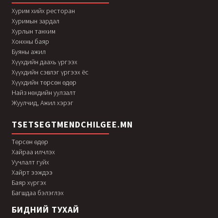
Хурим хийх ресторан
Хуримын зардал
Хурлын танхим
Хонхны баяр
Буяны ажил
Хүүхдийн даахь үргээх
Хүүхдийн сэвлэг үргээх ёс
Хүүхдийн төрсөн өдөр
Найз нөхдийн уулзалт
Жуулчид, Ажил хэрэг
TSETSEGTMENDCHILGEE.MN
Төрсөн өдөр
Хайраа илчлэх
Уучлалт гуйх
Хайрт ээждээ
Баяр хүргэх
Багшдаа бэлэглэх
БИДНИЙ ТУХАЙ