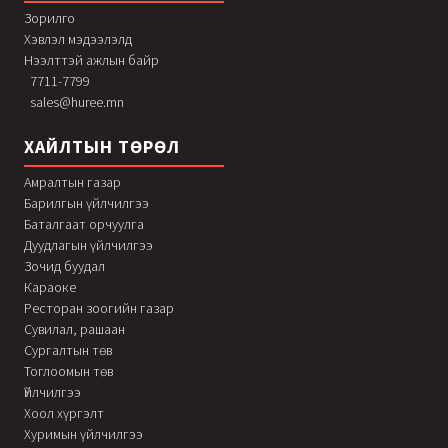
Зорилго
Хэвлэл мэдээлэлд
Нээлттэй ажлын байр
7711-7799
sales@huree.mn
ХАЙЛТЫН ТӨРӨЛ
Амралтын газар
Барилгын үйлчилгээ
Баталгаат орчуулга
Дуудлагын үйлчилгээ
Зочид буудал
Караоке
Ресторан зоогийн газар
Сувилал, рашаан
Сургалтын төв
Тоглоомын төв
Үйлчилгээ
Хоол хүргэлт
Хуримын үйлчилгээ