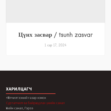
Цүнх засвар / tsunh zasvar
1 сар 17, 2024
ХАРИЛЦАГЧ
+Үйлчилгээний газар нэмэх
Сурталчилгаа байршуулах үнийн санал
Үнийн санал, Гэрээ