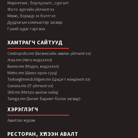
Маркетинг, борлуулалт, сургалт
Фото зургийн үйлчилгээ
Меню, боршур эх бэлтгэл
Дуудлагын компьютер засвар
Гүний худаг гаргана
ХАМТРАГЧ САЙТУУД
Centropolis.mn (Бизнесийн зөвлөх үйлчилгээ)
Araa.mn (Авто мэдээлэл)
Buree.mn (Мэдээ, мэдээлэл)
Metro.mn (Шинэ орон сууц)
Tsetsegtmendchilgee.mn (Цэцэгт мэндчилгээ)
Ganara.mn (IT үйлчилгээ)
Shil.mn (Метро шилэн хийц)
Tamga.mn (Бичиг баримт бэлэн загвар)
ХЭРЭГЛЭГЧ
Ашиглах журам
РЕСТОРАН, ХҮЛЭЭН АВАЛТ