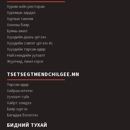
Хурим хийх ресторан
Хуримын зардал
Хурлын танхим
Хонхны баяр
Буяны ажил
Хүүхдийн даахь үргээх
Хүүхдийн сэвлэг үргээх ёс
Хүүхдийн төрсөн өдөр
Найз нөхдийн уулзалт
Жуулчид, Ажил хэрэг
TSETSEGTMENDCHILGEE.MN
Төрсөн өдөр
Хайраа илчлэх
Уучлалт гуйх
Хайрт ээждээ
Баяр хүргэх
Багшдаа бэлэглэх
БИДНИЙ ТУХАЙ