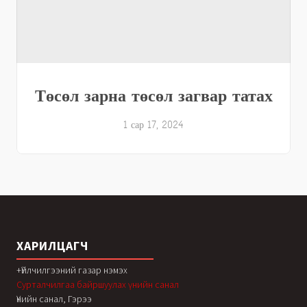
Төсөл зарна төсөл загвар татах
1 сар 17, 2024
ХАРИЛЦАГЧ
+Үйлчилгээний газар нэмэх
Сурталчилгаа байршуулах үнийн санал
Үнийн санал, Гэрээ