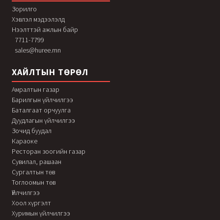
Зорилго
Хэвлэл мэдээлэлд
Нээлттэй ажлын байр
7711-7799
sales@huree.mn
ХАЙЛТЫН ТӨРӨЛ
Амралтын газар
Барилгын үйлчилгээ
Баталгаат орчуулга
Дуудлагын үйлчилгээ
Зочид буудал
Караоке
Ресторан зоогийн газар
Сувилал, рашаан
Сургалтын төв
Тоглоомын төв
Үйлчилгээ
Хоол хүргэлт
Хуримын үйлчилгээ