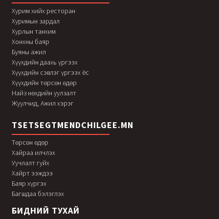
Хурим хийх ресторан
Хуримын зардал
Хурлын танхим
Хонхны баяр
Буяны ажил
Хүүхдийн даахь үргээх
Хүүхдийн сэвлэг үргээх ёс
Хүүхдийн төрсөн өдөр
Найз нөхдийн уулзалт
Жуулчид, Ажил хэрэг
TSETSEGTMENDCHILGEE.MN
Төрсөн өдөр
Хайраа илчлэх
Уучлалт гуйх
Хайрт ээждээ
Баяр хүргэх
Багшдаа бэлэглэх
БИДНИЙ ТУХАЙ