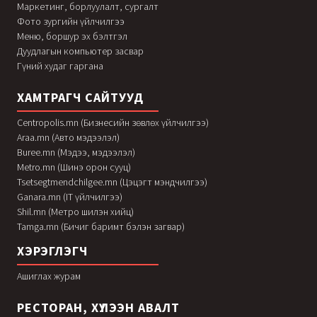
Маркетинг, борлуулалт, сургалт
Фото зургийн үйлчилгээ
Меню, боршур эх бэлтгэл
Дуудлагын компьютер засвар
Гүний худаг гаргана
ХАМТРАГЧ САЙТУУД
Centropolis.mn (Бизнесийн зөвлөх үйлчилгээ)
Araa.mn (Авто мэдээлэл)
Buree.mn (Мэдээ, мэдээлэл)
Metro.mn (Шинэ орон сууц)
Tsetsegtmendchilgee.mn (Цэцэгт мэндчилгээ)
Ganara.mn (IT үйлчилгээ)
Shil.mn (Метро шилэн хийц)
Tamga.mn (Бичиг баримт бэлэн загвар)
ХЭРЭГЛЭГЧ
Ашиглах журам
РЕСТОРАН, ХҮЛЭЭН АВАЛТ