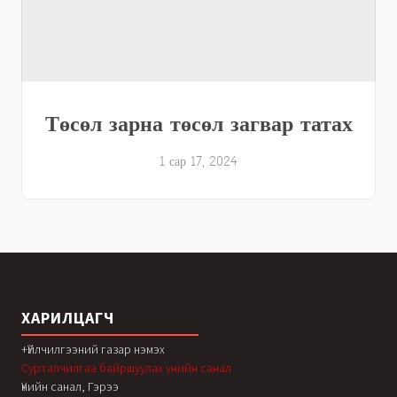
Төсөл зарна төсөл загвар татах
1 сар 17, 2024
ХАРИЛЦАГЧ
+Үйлчилгээний газар нэмэх
Сурталчилгаа байршуулах үнийн санал
Үнийн санал, Гэрээ