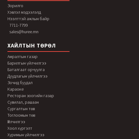
Зорилго
Хэвлэл мэдээлэлд
Нээлттэй ажлын байр
7711-7799
sales@huree.mn
ХАЙЛТЫН ТӨРӨЛ
Амралтын газар
Барилгын үйлчилгээ
Баталгаат орчуулга
Дуудлагын үйлчилгээ
Зочид буудал
Караоке
Ресторан зоогийн газар
Сувилал, рашаан
Сургалтын төв
Тоглоомын төв
Үйлчилгээ
Хоол хүргэлт
Хуримын үйлчилгээ