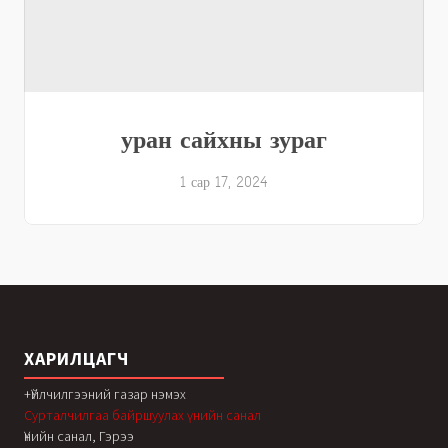
уран сайхны зураг
1 сар 17, 2024
ХАРИЛЦАГЧ
+Үйлчилгээний газар нэмэх
Сурталчилгаа байршуулах үнийн санал
Үнийн санал, Гэрээ