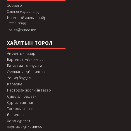
Зорилго
Хэвлэл мэдээлэлд
Нээлттэй ажлын байр
7711-7799
sales@huree.mn
ХАЙЛТЫН ТӨРӨЛ
Амралтын газар
Барилгын үйлчилгээ
Баталгаат орчуулга
Дуудлагын үйлчилгээ
Зочид буудал
Караоке
Ресторан зоогийн газар
Сувилал, рашаан
Сургалтын төв
Тоглоомын төв
Үйлчилгээ
Хоол хүргэлт
Хуримын үйлчилгээ