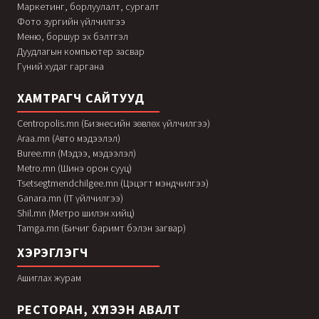
Маркетинг, борлуулалт, сургалт
Фото зургийн үйлчилгээ
Меню, боршур эх бэлтгэл
Дуудлагын компьютер засвар
Гүний худаг гаргана
ХАМТРАГЧ САЙТУУД
Centropolis.mn (Бизнесийн зөвлөх үйлчилгээ)
Araa.mn (Авто мэдээлэл)
Buree.mn (Мэдээ, мэдээлэл)
Metro.mn (Шинэ орон сууц)
Tsetsegtmendchilgee.mn (Цэцэгт мэндчилгээ)
Ganara.mn (IT үйлчилгээ)
Shil.mn (Метро шилэн хийц)
Tamga.mn (Бичиг баримт бэлэн загвар)
ХЭРЭГЛЭГЧ
Ашиглах журам
РЕСТОРАН, ХҮЛЭЭН АВАЛТ