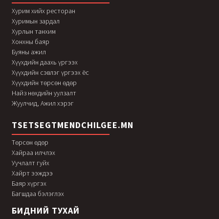
Хурим хийх ресторан
Хуримын зардал
Хурлын танхим
Хонхны баяр
Буяны ажил
Хүүхдийн даахь үргээх
Хүүхдийн сэвлэг үргээх ёс
Хүүхдийн төрсөн өдөр
Найз нөхдийн уулзалт
Жуулчид, Ажил хэрэг
TSETSEGTMENDCHILGEE.MN
Төрсөн өдөр
Хайраа илчлэх
Уучлалт гуйх
Хайрт ээждээ
Баяр хүргэх
Багшдаа бэлэглэх
БИДНИЙ ТУХАЙ