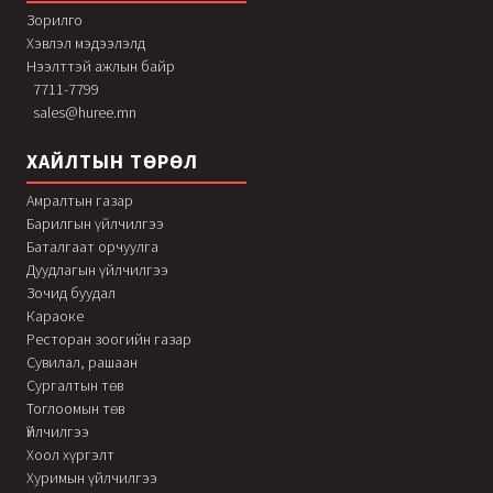
Зорилго
Хэвлэл мэдээлэлд
Нээлттэй ажлын байр
7711-7799
sales@huree.mn
ХАЙЛТЫН ТӨРӨЛ
Амралтын газар
Барилгын үйлчилгээ
Баталгаат орчуулга
Дуудлагын үйлчилгээ
Зочид буудал
Караоке
Ресторан зоогийн газар
Сувилал, рашаан
Сургалтын төв
Тоглоомын төв
Үйлчилгээ
Хоол хүргэлт
Хуримын үйлчилгээ