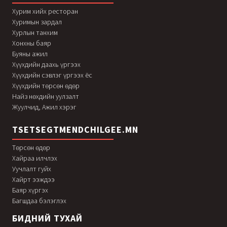
Хурим хийх ресторан
Хуримын зардал
Хурлын танхим
Хонхны баяр
Буяны ажил
Хүүхдийн даахь үргээх
Хүүхдийн сэвлэг үргээх ёс
Хүүхдийн төрсөн өдөр
Найз нөхдийн уулзалт
Жуулчид, Ажил хэрэг
TSETSEGTMENDCHILGEE.MN
Төрсөн өдөр
Хайраа илчлэх
Уучлалт гуйх
Хайрт ээждээ
Баяр хүргэх
Багшдаа бэлэглэх
БИДНИЙ ТУХАЙ