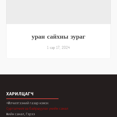
уран сайхны зураг
1 сар 17, 2024
ХАРИЛЦАГЧ
+Үйлчилгээний газар нэмэх
Сурталчилгаа байршуулах үнийн санал
Үнийн санал, Гэрээ