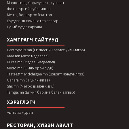
Маркетинг, борлуулалт, сургалт
Фото зургийн үйлчилгээ
Меню, боршур эх бэлтгэл
Дуудлагын компьютер засвар
Гүний худаг гаргана
ХАМТРАГЧ САЙТУУД
Centropolis.mn (Бизнесийн зөвлөх үйлчилгээ)
Araa.mn (Авто мэдээлэл)
Buree.mn (Мэдээ, мэдээлэл)
Metro.mn (Шинэ орон сууц)
Tsetsegtmendchilgee.mn (Цэцэгт мэндчилгээ)
Ganara.mn (IT үйлчилгээ)
Shil.mn (Метро шилэн хийц)
Tamga.mn (Бичиг баримт бэлэн загвар)
ХЭРЭГЛЭГЧ
Ашиглах журам
РЕСТОРАН, ХҮЛЭЭН АВАЛТ