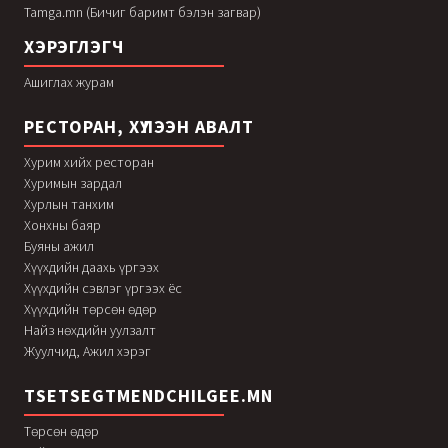
Tamga.mn (Бичиг баримт бэлэн загвар)
ХЭРЭГЛЭГЧ
Ашиглах журам
РЕСТОРАН, ХҮЛЭЭН АВАЛТ
Хурим хийх ресторан
Хуримын зардал
Хурлын танхим
Хонхны баяр
Буяны ажил
Хүүхдийн даахь үргээх
Хүүхдийн сэвлэг үргээх ёс
Хүүхдийн төрсөн өдөр
Найз нөхдийн уулзалт
Жуулчид, Ажил хэрэг
TSETSEGTMENDCHILGEE.MN
Төрсөн өдөр