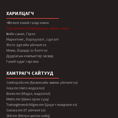
ХАРИЛЦАГЧ
+Үйлчилгээний газар нэмэх
Сурталчилгаа байршуулах үнийн санал
Үнийн санал, Гэрээ
Маркетинг, борлуулалт, сургалт
Фото зургийн үйлчилгээ
Меню, боршур эх бэлтгэл
Дуудлагын компьютер засвар
Гүний худаг гаргана
ХАМТРАГЧ САЙТУУД
Centropolis.mn (Бизнесийн зөвлөх үйлчилгээ)
Araa.mn (Авто мэдээлэл)
Buree.mn (Мэдээ, мэдээлэл)
Metro.mn (Шинэ орон сууц)
Tsetsegtmendchilgee.mn (Цэцэгт мэндчилгээ)
Ganara.mn (IT үйлчилгээ)
Shil.mn (Метро шилэн хийц)