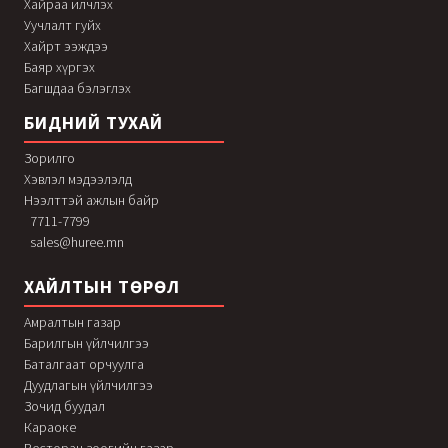
Хайраа илчлэх
Уучлалт гуйх
Хайрт ээждээ
Баяр хүргэх
Багшдаа бэлэглэх
БИДНИЙ ТУХАЙ
Зорилго
Хэвлэл мэдээлэлд
Нээлттэй ажлын байр
7711-7799
sales@huree.mn
ХАЙЛТЫН ТӨРӨЛ
Амралтын газар
Барилгын үйлчилгээ
Баталгаат орчуулга
Дуудлагын үйлчилгээ
Зочид буудал
Караоке