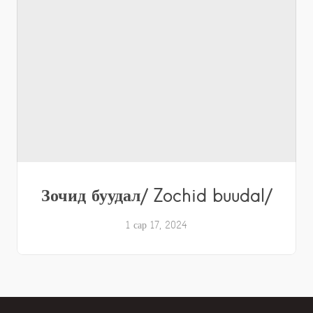
Зочид буудал/ Zochid buudal/
1 сар 17, 2024