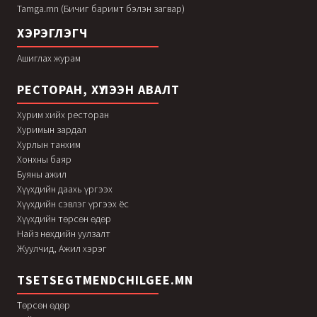
Tamga.mn (Бичиг баримт бэлэн загвар)
ХЭРЭГЛЭГЧ
Ашиглах журам
РЕСТОРАН, ХҮЛЭЭН АВАЛТ
Хурим хийх ресторан
Хуримын зардал
Хурлын танхим
Хонхны баяр
Буяны ажил
Хүүхдийн даахь үргээх
Хүүхдийн сэвлэг үргээх ёс
Хүүхдийн төрсөн өдөр
Найз нөхдийн уулзалт
Жуулчид, Ажил хэрэг
TSETSEGTMENDCHILGEE.MN
Төрсөн өдөр