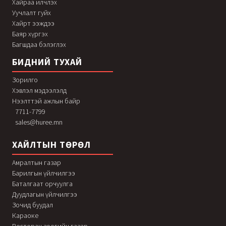
Хайраа илчлэх
Уучлалт гуйх
Хайрт ээждээ
Баяр хүргэх
Багшдаа бэлэглэх
БИДНИЙ ТУХАЙ
Зорилго
Хэвлэл мэдээлэлд
Нээлттэй ажлын байр
7711-7799
sales@huree.mn
ХАЙЛТЫН ТӨРӨЛ
Амралтын газар
Барилгын үйлчилгээ
Баталгаат орчуулга
Дуудлагын үйлчилгээ
Зочид буудал
Караоке