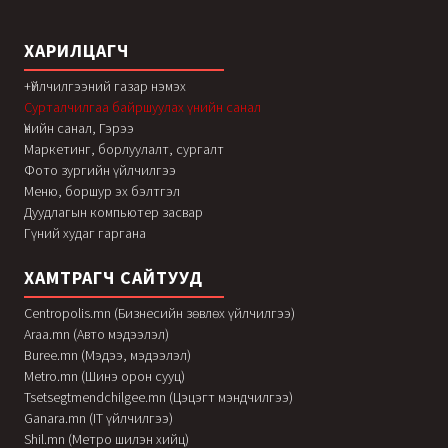
ХАРИЛЦАГЧ
+Үйлчилгээний газар нэмэх
Сурталчилгаа байршуулах үнийн санал
Үнийн санал, Гэрээ
Маркетинг, борлуулалт, сургалт
Фото зургийн үйлчилгээ
Меню, боршур эх бэлтгэл
Дуудлагын компьютер засвар
Гүний худаг гаргана
ХАМТРАГЧ САЙТУУД
Centropolis.mn (Бизнесийн зөвлөх үйлчилгээ)
Araa.mn (Авто мэдээлэл)
Buree.mn (Мэдээ, мэдээлэл)
Metro.mn (Шинэ орон сууц)
Tsetsegtmendchilgee.mn (Цэцэгт мэндчилгээ)
Ganara.mn (IT үйлчилгээ)
Shil.mn (Метро шилэн хийц)