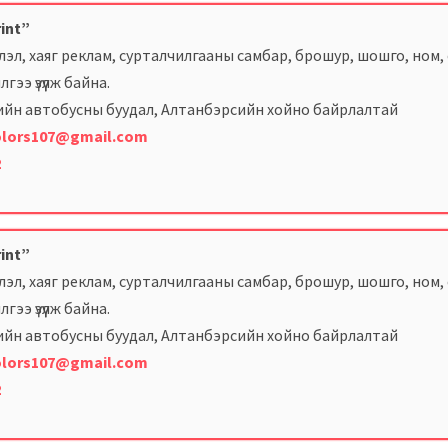
rint”
лэл, хаяг реклам, сурталчилгааны самбар, брошур, шошго, ном, с
гээ үзүүлж байна.
-ийн автобусны буудал, Алтанбэрсийн хойно байрлалтай
lors107@gmail.com
2
rint”
лэл, хаяг реклам, сурталчилгааны самбар, брошур, шошго, ном, с
гээ үзүүлж байна.
-ийн автобусны буудал, Алтанбэрсийн хойно байрлалтай
lors107@gmail.com
2