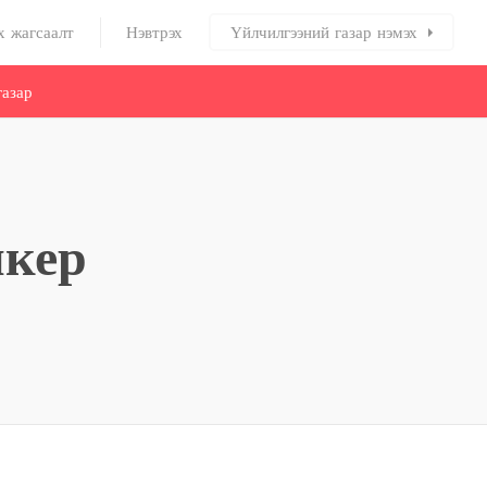
х жагсаалт
Нэвтрэх
Үйлчилгээний газар нэмэх
азар
икер