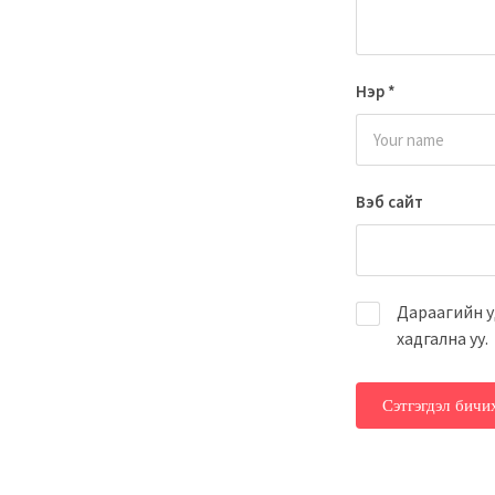
Нэр
*
Вэб сайт
Дараагийн у
хадгална уу.