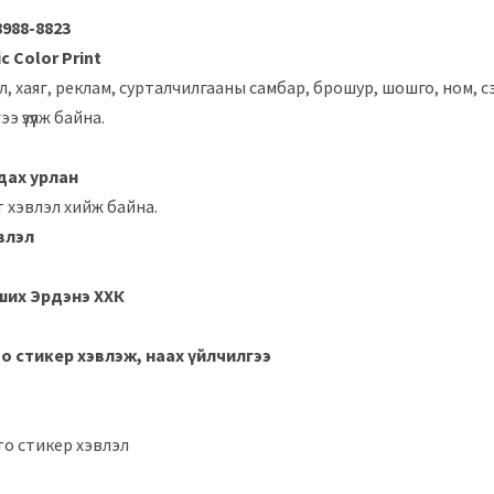
8988-8823
ic Color Print
л, хаяг, реклам, сурталчилгааны самбар, брошур, шошго, ном, сэт
э үзүүлж байна.
дах урлан
т хэвлэл хийж байна.
эвлэл
ших Эрдэнэ ХХК
то стикер хэвлэж, наах үйлчилгээ
то стикер хэвлэл