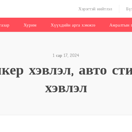
Хэрэгтэй нийтлэл
Бү
газар
Хурим
Хүүхдийн арга хэмжээ
Амралтын г
1 сар 17, 2024
кер хэвлэл, авто ст
хэвлэл