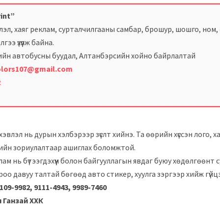
rint”
лэл, хаяг реклам, сурталчилгааны самбар, брошур, шошго, ном, с
гээ үзүүлж байна.
-ийн автобусны буудал, Алтанбэрсийн хойно байрлалтай
lors107@gmail.com
2
хэвлэл нь дурын хэлбэрээр зүслт хийнэ. Та өөрийн хүссэн лого, 
бүрийн зориулалтаар ашиглах боломжтой.
м нь бүтээгдэхүүн болон байгууллагын явдаг буюу хөдөлгөөнт 
роо давуу талтай бөгөөд авто стикер, хуулга зэргээр хийж гүйц
109-9982, 9111-4943, 9989-7460
өн Ганзай ХХК