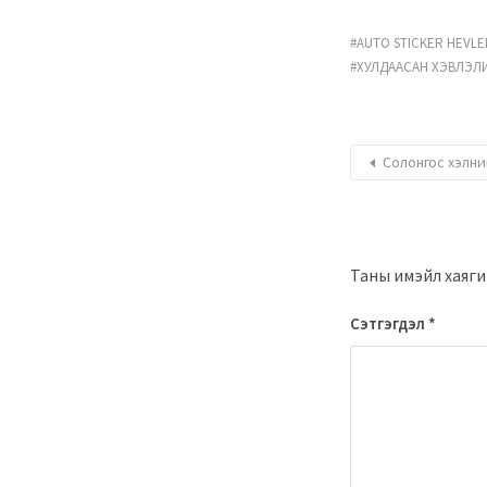
AUTO STICKER HEVLE
ХУЛДААСАН ХЭВЛЭЛИ
Солонгос хэлни
Таны имэйл хаягий
Сэтгэгдэл
*