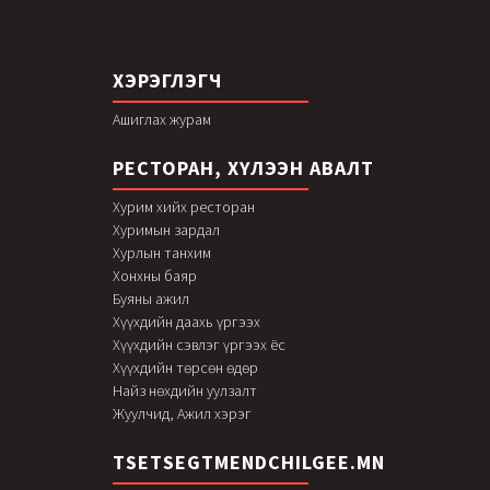
ХЭРЭГЛЭГЧ
Ашиглах журам
РЕСТОРАН, ХҮЛЭЭН АВАЛТ
Хурим хийх ресторан
Хуримын зардал
Хурлын танхим
Хонхны баяр
Буяны ажил
Хүүхдийн даахь үргээх
Хүүхдийн сэвлэг үргээх ёс
Хүүхдийн төрсөн өдөр
Найз нөхдийн уулзалт
Жуулчид, Ажил хэрэг
TSETSEGTMENDCHILGEE.MN