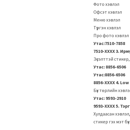
Фото хэвлэл
Офсэт хэвлэл
Меню хэвлэл
Түргэн хэвлэл
Про фото хэвлэл
Утас:7510-7858
7510-ХХХХ
3. Ирм
Зүсэлттэй стикер,
Утас: 8856-6506
Утас:8856-6506
8856-ХХХХ
4. Low
Бүх төрлийн хэвлэ
Утас: 9593-2910
9593-ХХХХ
5. Тэр
Хулдаасан хэвлэл
стикер гэх мэт бү