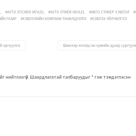
L
AVTO STICKER HEVLEL
AVTO STIKER HEVLEL
АВТО СТИКЕР ХЭВЛЭЛ
ЙН ГАЗАР
ХЭВЛЭЛИЙН КОМПАНИ ТАНИЛЦУУЛГА
ХЭВЛЭХ ҮЙЛЧИЛГЭЭ
й орчуулга
Шинээр нээгдсэн хувийн дунд сургуул
г нийтлэхгүй.
Шаардлагатай талбаруудыг
*
гэж тэмдэглэсэн