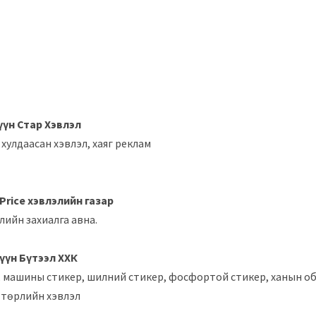
үүн Стар Хэвлэл
 хулдаасан хэвлэл, хаяг реклам
 Price хэвлэлийн газар
лийн захиалга авна.
гүүн Бүтээл ХХК
, машины стикер, шилний стикер, фосфортой стикер, ханын обо
х төрлийн хэвлэл