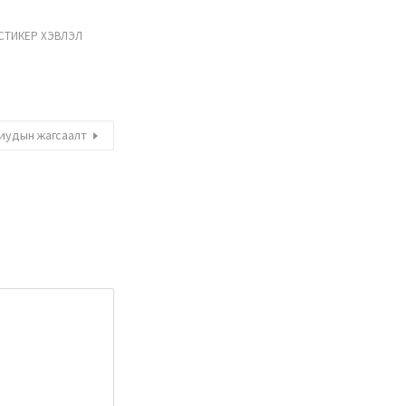
СТИКЕР ХЭВЛЭЛ
иудын жагсаалт