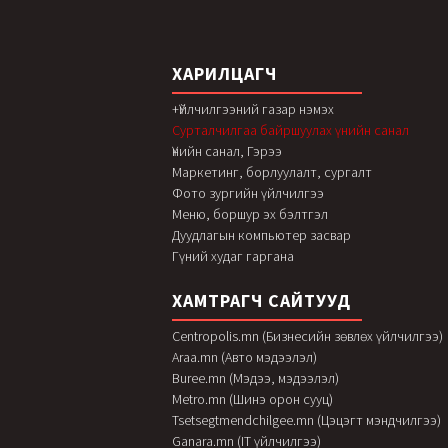
ХАРИЛЦАГЧ
+Үйлчилгээний газар нэмэх
Сурталчилгаа байршуулах үнийн санал
Үнийн санал, Гэрээ
Маркетинг, борлуулалт, сургалт
Фото зургийн үйлчилгээ
Меню, боршур эх бэлтгэл
Дуудлагын компьютер засвар
Гүний худаг гаргана
ХАМТРАГЧ САЙТУУД
Centropolis.mn (Бизнесийн зөвлөх үйлчилгээ)
Araa.mn (Авто мэдээлэл)
Buree.mn (Мэдээ, мэдээлэл)
Metro.mn (Шинэ орон сууц)
Tsetsegtmendchilgee.mn (Цэцэгт мэндчилгээ)
Ganara.mn (IT үйлчилгээ)