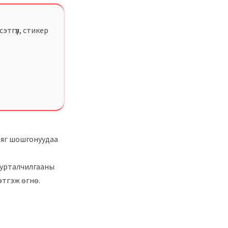
этгүүл, стикер
хаяг шошгонуудаа
сурталчилгааны
этгэж өгнө.