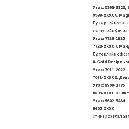
Утас: 9999-8823, 
9999-ХХХХ
6. Mag
Бүх төрлийн хэвлэ
хэвлэлийн үйлчилгэ
Утас: 7730-1532
7730-ХХХХ
7. Ман
Бүх төрлийн офсэ
8. Gold Design х
Утас: 7011-2022
7011-ХХХХ
9. Дэв
Утас: 8809-2785
8809-ХХХХ
10. Ав
Утас: 9602-5484
9602-ХХХХ
стикер хэвлэл ав