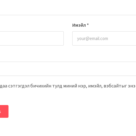
Имэйл
*
даа сэтгэгдэл бичихийн тулд миний нэр, имэйл, вэбсайтыг энэ