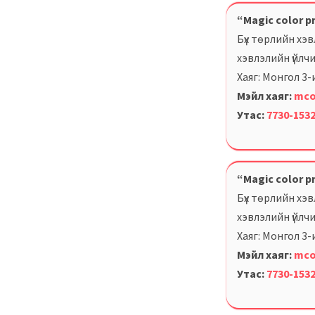
“Magic color p
Бүх төрлийн хэв
хэвлэлийн үйлчил
Хаяг: Монгол 3
Мэйл хаяг:
mco
Утас:
7730-153
“Magic color p
Бүх төрлийн хэв
хэвлэлийн үйлчил
Хаяг: Монгол 3
Мэйл хаяг:
mco
Утас:
7730-153