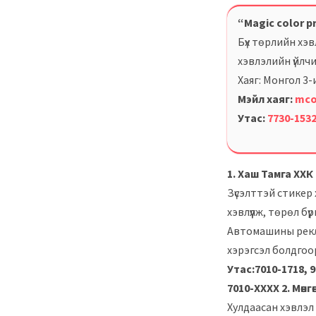
“Magic color p
Бүх төрлийн хэв
хэвлэлийн үйлчил
Хаяг: Монгол 3
Мэйл хаяг:
mco
Утас:
7730-153
1. Хаш Тамга ХХК
Зүсэлттэй стикер 
хэвлүүлж, төрөл 
Автомашины рекла
хэрэгсэл болдгоо
Утас:7010-1718, 9
7010-ХХХХ
2. Мөнг
Хулдаасан хэвлэл