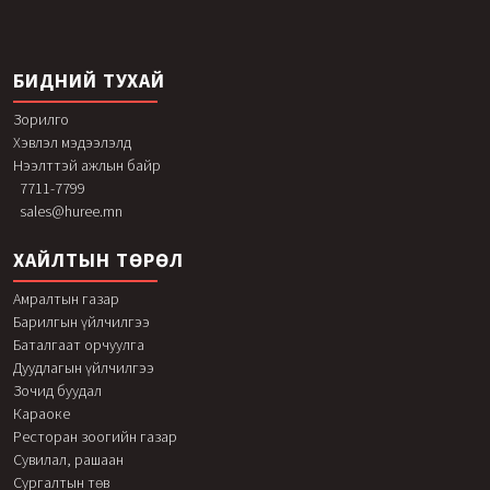
БИДНИЙ ТУХАЙ
Зорилго
Хэвлэл мэдээлэлд
Нээлттэй ажлын байр
7711-7799
sales@huree.mn
ХАЙЛТЫН ТӨРӨЛ
Амралтын газар
Барилгын үйлчилгээ
Баталгаат орчуулга
Дуудлагын үйлчилгээ
Зочид буудал
Караоке
Ресторан зоогийн газар
Сувилал, рашаан
Сургалтын төв