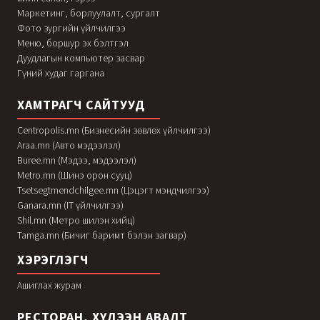
Маркетинг, борлуулалт, сургалт
Фото зургийн үйлчилгээ
Меню, боршур эх бэлтгэл
Дуудлагын компьютер засвар
Гүний худаг гаргана
ХАМТРАГЧ САЙТУУД
Centropolis.mn (Бизнесийн зөвлөх үйлчилгээ)
Araa.mn (Авто мэдээлэл)
Buree.mn (Мэдээ, мэдээлэл)
Metro.mn (Шинэ орон сууц)
Tsetsegtmendchilgee.mn (Цэцэгт мэндчилгээ)
Ganara.mn (IT үйлчилгээ)
Shil.mn (Метро шилэн хийц)
Tamga.mn (Бичиг баримт бэлэн загвар)
ХЭРЭГЛЭГЧ
Ашиглах журам
РЕСТОРАН, ХҮЛЭЭН АВАЛТ