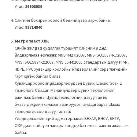
Утас:
89908939
Caнгийн бохирын хоолой бөөний үнээр зарж байна.
Утас:
99714840
Метропласт ХХК
Сүүлийн жилүүдэд судалгаа туршилт хийсний үр дүнд
үйлдвэрлэлээ өргөжүүлж MNS 4427:2007, MNS ISO15874-1:2007,
MNS ISO15874-2:2007, MNS 5544:2005 стандартын дагуу PP-R,
HDPE, PVC хуванцар хоолойны үйлдвэрлэлийг хэрэглэгчдийн
гарт хүргэж байгаа билээ.
Хуванцар хоолойг үйлдвэрлэх үндсэн Цувих, Шахах гэсэн 2
технологи байдаг. Манай үйлдвэр цувих технологийг
ашиглаж байнга. Цувих Технологийн давуу тал нь
бүтэээгдэхүүнийн хэмжээг тохируулж тайрдагаараа Шахах
технологиосоо давуу талтай.
Үйлдвэрлэлийн түүхий эд материалаа БНХАУ, БНСУ, БНТУ,
ОХУ-даас нийлүүлэн чанарын өндөр баталгааг ханган ажиллаж
байна.