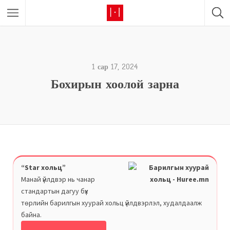
1 сар 17, 2024
Бохирын хоолой зарна
“Star хольц”
Манай үйлдвэр нь чанар
стандартын дагуу бүх
төрлийн барилгын хуурай хольц үйлдвэрлэл, худалдаалж
байна.