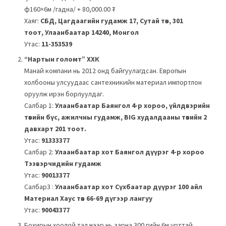
ф160×6м /гадна/
+
80,000.00
₮
Хаяг:
СБД, Цагдаагийн гудамж 17, Сутай төв, 301
тоот, Улаанбаатар 14240, Монгол
Утас:
11-353539
“Нартын голомт” ХХК
Манай компани нь 2012 онд байгуулагдсан. Европын
холбооны улсуудаас сантехникийн материал импортлон
оруулж ирэн борлуулдаг.
Салбар 1:
Улаанбаатар Баянгол 4-р хороо, үйлдвэрийн
төвийн бүс, ажилчны гудамж, BIG худалдааны төвийн 2
давхарт 201 тоот.
Утас:
91333377
Салбар 2:
Улаанбаатар хот Баянгол дүүрэг 4-р хороо
Тээвэрчидийн гудамж
Утас:
90013377
Салбар3 :
Улаанбаатар хот Сүхбаатар дүүрэг 100 айл
Материал Хаус төв 66-69 дүгээр лангуу
Утас:
90043377
Бохирын хоолой тал үнээр нь зарна 300 гийн 6м урттай