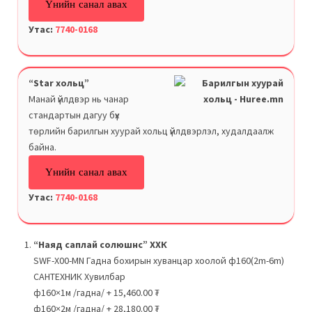
Үнийн санал авах
Утас:
7740-0168
“Star хольц”
Манай үйлдвэр нь чанар
стандартын дагуу бүх
төрлийн барилгын хуурай хольц үйлдвэрлэл, худалдаалж
байна.
Үнийн санал авах
Утас:
7740-0168
“Наяд саплай солюшнс” ХХК
SWF-X00-MN Гадна бохирын хуванцар хоолой ф160(2m-6m)
САНТЕХНИК Хувилбар
ф160×1м /гадна/
+
15,460.00 ₮
ф160×2м /гадна/
+
28,180.00 ₮