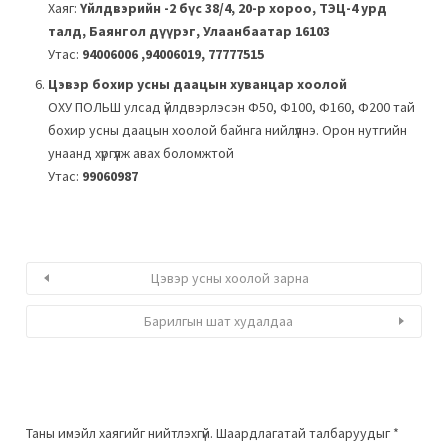
Хаяг:
Үйлдвэрийн -2 бүс 38/4, 20-р хороо, ТЭЦ-4 урд
талд, Баянгол дүүрэг, Улаанбаатар 16103
Утас:
94006006 ,94006019, 77777515
Цэвэр бохир усны даацын хуванцар хоолой
ОХУ ПОЛЬШ улсад үйлдвэрлэсэн Ф50, Ф100, Ф160, Ф200 тай
бохир усны даацын хоолой байнга нийлүүлнэ. Орон нутгийн
унаанд хүргүүлж авах боломжтой
Утас:
99060987
Цэвэр усны хоолой зарна
Барилгын шат худалдаа
Таны имэйл хаягийг нийтлэхгүй.
Шаардлагатай талбаруудыг
*