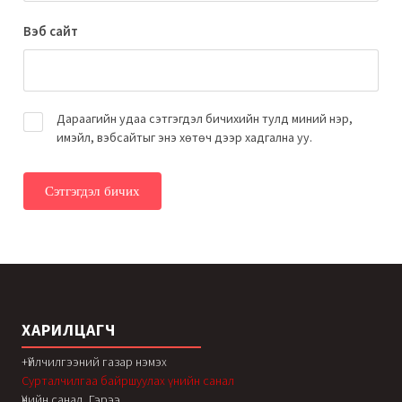
Вэб сайт
Дараагийн удаа сэтгэгдэл бичихийн тулд миний нэр,
имэйл, вэбсайтыг энэ хөтөч дээр хадгална уу.
ХАРИЛЦАГЧ
+Үйлчилгээний газар нэмэх
Сурталчилгаа байршуулах үнийн санал
Үнийн санал, Гэрээ