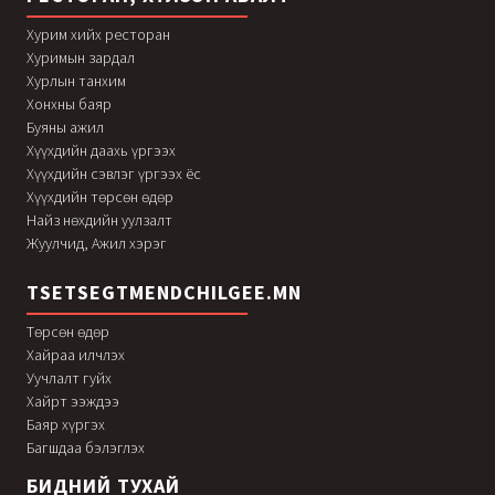
Хурим хийх ресторан
Хуримын зардал
Хурлын танхим
Хонхны баяр
Буяны ажил
Хүүхдийн даахь үргээх
Хүүхдийн сэвлэг үргээх ёс
Хүүхдийн төрсөн өдөр
Найз нөхдийн уулзалт
Жуулчид, Ажил хэрэг
TSETSEGTMENDCHILGEE.MN
Төрсөн өдөр
Хайраа илчлэх
Уучлалт гуйх
Хайрт ээждээ
Баяр хүргэх
Багшдаа бэлэглэх
БИДНИЙ ТУХАЙ