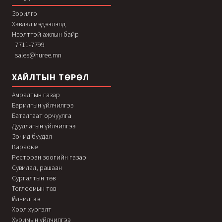
Зорилго
Хэвлэл мэдээлэлд
Нээлттэй ажлын байр
7711-7799
sales@huree.mn
ХАЙЛТЫН ТӨРӨЛ
Амралтын газар
Барилгын үйлчилгээ
Баталгаат орчуулга
Дуудлагын үйлчилгээ
Зочид буудал
Караоке
Ресторан зоогийн газар
Сувилал, рашаан
Сургалтын төв
Тоглоомын төв
Үйлчилгээ
Хоол хүргэлт
Хуримын үйлчилгээ