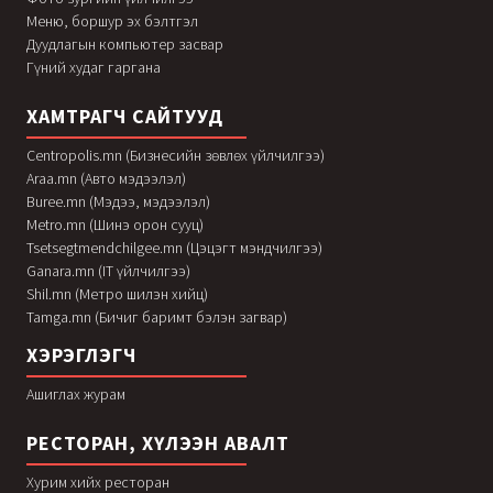
Меню, боршур эх бэлтгэл
Дуудлагын компьютер засвар
Гүний худаг гаргана
ХАМТРАГЧ САЙТУУД
Centropolis.mn (Бизнесийн зөвлөх үйлчилгээ)
Araa.mn (Авто мэдээлэл)
Buree.mn (Мэдээ, мэдээлэл)
Metro.mn (Шинэ орон сууц)
Tsetsegtmendchilgee.mn (Цэцэгт мэндчилгээ)
Ganara.mn (IT үйлчилгээ)
Shil.mn (Метро шилэн хийц)
Tamga.mn (Бичиг баримт бэлэн загвар)
ХЭРЭГЛЭГЧ
Ашиглах журам
РЕСТОРАН, ХҮЛЭЭН АВАЛТ
Хурим хийх ресторан