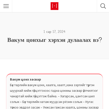
1 сар 17, 2024
Вакум цонхыг хэрхэн дулаалах вэ?
Вакум цонх засвар
Бүх төрлийн вакум цонх, хаалга, хаалт,хана зэргийг түргэн
шуурхай хийж гүйцэтгэхээс гадна цонхны засвар үйлчилгээг
чанартай хийж гүйцэтгэж байна. – Хагарсан, цантсан шил
сольж – Бүх төрлийн хатаж муудсан рёзин сольж – Нугас
түгжээ эвдрэл засаж – Унжсан гажсан хаалга, цонхны засвар