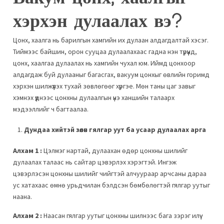
хэрхэн дулаалах вэ?
Цонх, хаалга нь барилгын хамгийн их дулаан алдагдалтай хэсэг.
Тиймээс байшин, орон сууцаа дулаалахаас гадна нэн түрүүнд,
цонх, хаалгаа дулаалах нь хамгийн чухал юм. Иймд цонхоор
алдагдаж буй дулааныг багасгах, вакуум цонхыг өвлийн горимд
хэрхэн шилжүүлэх тухай зөвлөгөөг хүргэе. Мөн таны цаг завыг
хэмнэх үүднээс цонхны дулаалгын үнэ ханшийн талаарх
мэдээллийг ч багтаалаа.
Дундаа хийтэй зөөлөн гялгар уут ба усаар дулаалах арга
Алхам 1 :
Цэлмэг нартай, дулаахан өдөр цонхны шилийг
дулаалах талаас нь сайтар цэвэрлэх хэрэгтэй. Ингэж
цэвэрлэсэн цонхны шилийг чийгтэй алчуураар арчсаны дараа
ус хатахаас өмнө урьдчилан бэлдсэн бөмбөлөгтэй гялгар уутыг
наана.
Алхам 2 :
Наасан гялгар уутыг цонхны шилнээс бага зэрэг илүү