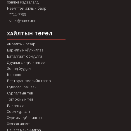
Хэвлэл мэдээлэлд
Нээлттэй ажлын байр
7711-7799
sales@huree.mn
ХАЙЛТЫН ТӨРӨЛ
Амралтын газар
Барилгын үйлчилгээ
Баталгаат орчуулга
Дуудлагын үйлчилгээ
Зочид буудал
Караоке
Ресторан зоогийн газар
Сувилал, рашаан
Сургалтын төв
Тоглоомын төв
Үйлчилгээ
Хоол хүргэлт
Хуримын үйлчилгээ
Хүлээн авалт
Цэцэгт мэндчилгээ