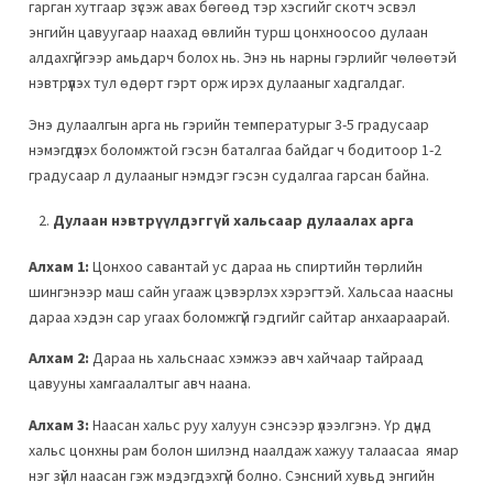
гарган хутгаар зүсэж авах бөгөөд тэр хэсгийг скотч эсвэл
энгийн цавуугаар наахад өвлийн турш цонхноосоо дулаан
алдахгүйгээр амьдарч болох нь. Энэ нь нарны гэрлийг чөлөөтэй
нэвтрүүлэх тул өдөрт гэрт орж ирэх дулааныг хадгалдаг.
Энэ дулаалгын арга нь гэрийн температурыг 3-5 градусаар
нэмэгдүүлэх боломжтой гэсэн баталгаа байдаг ч бодитоор 1-2
градусаар л дулааныг нэмдэг гэсэн судалгаа гарсан байна.
Дулаан нэвтрүүлдэггүй хальсаар дулаалах арга
Алхам 1:
Цонхоо савантай ус дараа нь спиртийн төрлийн
шингэнээр маш сайн угааж цэвэрлэх хэрэгтэй. Хальсаа наасны
дараа хэдэн сар угаах боломжгүй гэдгийг сайтар анхаараарай.
Алхам 2:
Дараа нь хальснаас хэмжээ авч хайчаар тайраад
цавууны хамгаалалтыг авч наана.
Алхам 3:
Наасан хальс руу халуун сэнсээр үлээлгэнэ. Үр дүнд
хальс цонхны рам болон шилэнд наалдаж хажуу талаасаа ямар
нэг зүйл наасан гэж мэдэгдэхгүй болно. Сэнсний хувьд энгийн