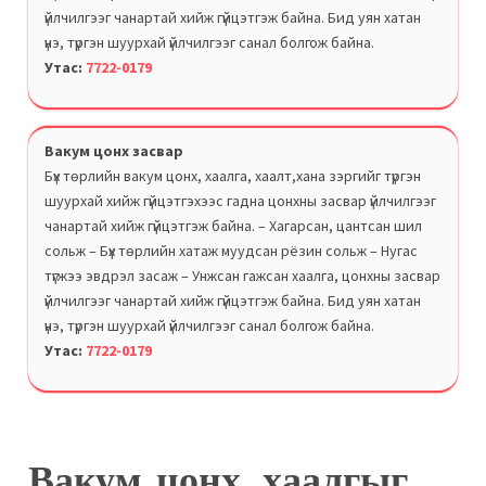
үйлчилгээг чанартай хийж гүйцэтгэж байна. Бид уян хатан
үнэ, түргэн шуурхай үйлчилгээг санал болгож байна.
Утас:
7722-0179
Вакум цонх засвар
Бүх төрлийн вакум цонх, хаалга, хаалт,хана зэргийг түргэн
шуурхай хийж гүйцэтгэхээс гадна цонхны засвар үйлчилгээг
чанартай хийж гүйцэтгэж байна. – Хагарсан, цантсан шил
сольж – Бүх төрлийн хатаж муудсан рёзин сольж – Нугас
түгжээ эвдрэл засаж – Унжсан гажсан хаалга, цонхны засвар
үйлчилгээг чанартай хийж гүйцэтгэж байна. Бид уян хатан
үнэ, түргэн шуурхай үйлчилгээг санал болгож байна.
Утас:
7722-0179
Вакум цонх, хаалгыг