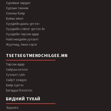
Хуримын зардал
Хурлын танхим
Хонхны баяр
Буяны ажил
Хүүхдийн даахь үргээх
Хүүхдийн сэвлэг үргээх ёс
Хүүхдийн төрсөн өдөр
Найз нөхдийн уулзалт
Жуулчид, Ажил хэрэг
TSETSEGTMENDCHILGEE.MN
Төрсөн өдөр
Хайраа илчлэх
Уучлалт гуйх
Хайрт ээждээ
Баяр хүргэх
Багшдаа бэлэглэх
БИДНИЙ ТУХАЙ
Зорилго