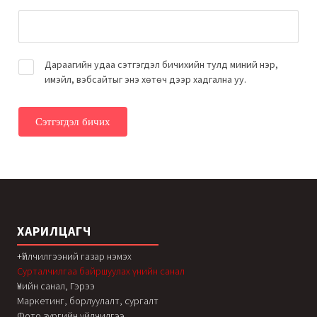
Дараагийн удаа сэтгэгдэл бичихийн тулд миний нэр,
имэйл, вэбсайтыг энэ хөтөч дээр хадгална уу.
ХАРИЛЦАГЧ
+Үйлчилгээний газар нэмэх
Сурталчилгаа байршуулах үнийн санал
Үнийн санал, Гэрээ
Маркетинг, борлуулалт, сургалт
Фото зургийн үйлчилгээ