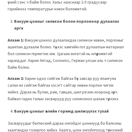
үсний сэнс ч байж болох. Хальс нааснаар 2-5 градусаар
гэрийнхээ температурыг нэмэх боломжтой.
Вакуум цонхыг силикон болон порлоноор дулаалах
арга
Алхам 1:
Вакуум цонхоо дулаалахдаа силикон хөвөн, порлоныг
ашиглан дулаалж болно. Үүнээс хамгийн гол дулаалгын материал
бол силикон герметик юм. Цагаан өнгөтэй нь илүү үзэмжтэй
харагддаг. Харин Хятад, Солонгос, Герман улсын аль ч силикон
байж болно.
Алхам 2:
Харин одоо сийгэж байгаа бүх завсар руу ялангуяа
салхи их сийгэж байгаа хэсэгт сайтар хөвөн порлон чигэж
хийнэ. Дараа нь булан, рам, тавцан, шил резин хооронд хүрч
байвал гадна талын засварууд руу силиконоо шахаж түрхэнэ.
Вакуум цонхыг өвлийн горимд шилжүүлэх тухай
Засваруудыг бөглөсний дараа онгойдог цонхнууд ба балконы
хаалгандаа тохиргоо хийнэ. Хаалга, цонх онгойлгоход түгжээний