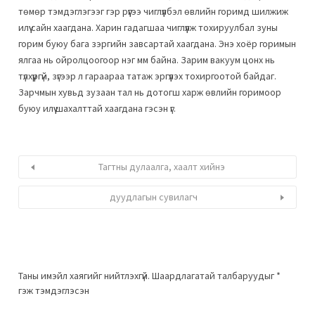
төмөр тэмдэглэгээг гэр рүүгээ чиглүүлбэл өвлийн горимд шилжиж
илүү сайн хаагдана. Харин гадагшаа чиглүүлж тохируулбал зуны
горим буюу бага зэргийн завсартай хаагдана. Энэ хоёр горимын
ялгаа нь ойролцоогоор нэг мм байна. Зарим вакуум цонх нь
түлхүүргүй, зүгээр л гараараа татаж эргүүлэх тохиргоотой байдаг.
Зарчмын хувьд зузаан тал нь дотогш харж өвлийн горимоор
буюу илүү шахалттай хаагдана гэсэн үг.
Тагтны дулаалга, хаалт хийнэ
дуудлагын сувилагч
Таны имэйл хаягийг нийтлэхгүй.
Шаардлагатай талбаруудыг
*
гэж тэмдэглэсэн