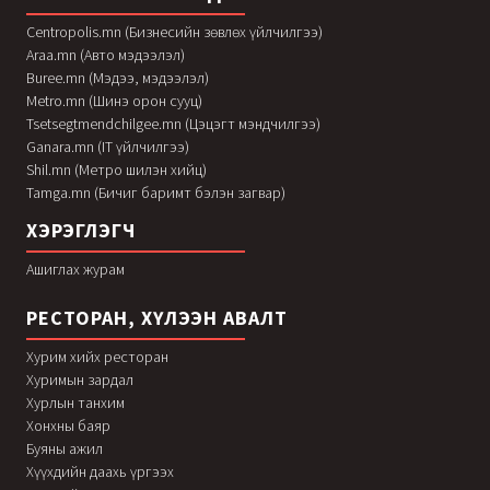
Centropolis.mn (Бизнесийн зөвлөх үйлчилгээ)
Araa.mn (Авто мэдээлэл)
Buree.mn (Мэдээ, мэдээлэл)
Metro.mn (Шинэ орон сууц)
Tsetsegtmendchilgee.mn (Цэцэгт мэндчилгээ)
Ganara.mn (IT үйлчилгээ)
Shil.mn (Метро шилэн хийц)
Tamga.mn (Бичиг баримт бэлэн загвар)
ХЭРЭГЛЭГЧ
Ашиглах журам
РЕСТОРАН, ХҮЛЭЭН АВАЛТ
Хурим хийх ресторан
Хуримын зардал
Хурлын танхим
Хонхны баяр
Буяны ажил
Хүүхдийн даахь үргээх