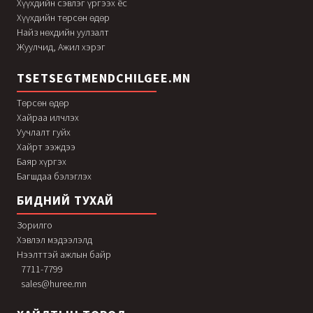
Хүүхдийн сэвлэг үргээх ёс
Хүүхдийн төрсөн өдөр
Найз нөхдийн уулзалт
Жуулчид, Ажил хэрэг
TSETSEGTMENDCHILGEE.MN
Төрсөн өдөр
Хайраа илчлэх
Уучлалт гуйх
Хайрт ээждээ
Баяр хүргэх
Багшдаа бэлэглэх
БИДНИЙ ТУХАЙ
Зорилго
Хэвлэл мэдээлэлд
Нээлттэй ажлын байр
7711-7799
sales@huree.mn