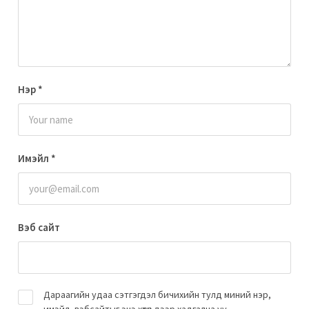
Нэр
*
Имэйл
*
Вэб сайт
Дараагийн удаа сэтгэгдэл бичихийн тулд миний нэр,