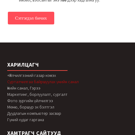
имэйл, вэбсайтыг энэ хөтөч дээр хадгална уу.
ХАРИЛЦАГЧ
+Үйлчилгээний газар нэмэх
Сурталчилгаа байршуулах үнийн санал
Үнийн санал, Гэрээ
Маркетинг, борлуулалт, сургалт
Фото зургийн үйлчилгээ
Меню, боршур эх бэлтгэл
Дуудлагын компьютер засвар
Гүний худаг гаргана
ХАМТРАГЧ САЙТУУД