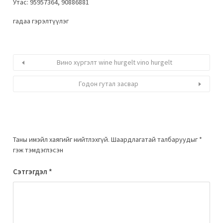
Утас: 95957364, 90886881
гадаа гэрэлтүүлэг
Вино хүргэлт wine hurgelt vino hurgelt
Годон гутал засвар
Таны имэйл хаягийг нийтлэхгүй.
Шаардлагатай талбаруудыг
*
гэж тэмдэглэсэн
Сэтгэгдэл
*