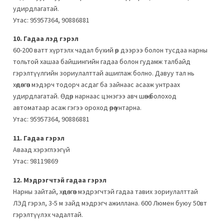
удирдлагатай.
Утас: 95957364, 90886881
10. Гадаа лэд гэрэл
60-200 ватт хүртэлх чадал бүхий өөр дээрээ болон тусдаа нарны
тольтой хашаа байшингийн гадаа болон гудамж талбайд
гэрэлтүүлгийн зориулалттай ашиглаж болно. Давуу тал нь
хөдөлгөөн мэдэрч тодорч асдаг ба зайнаас асааж унтраах
удирдлагатай. Өдөр нарнаас цэнэгээ авч шөнө болоход
автоматаар асаж гэгээ ороход өөрөө унтарна.
Утас: 95957364, 90886881
11. Гадаа гэрэл
Аваад хэрэглээгүй
Утас: 98119869
12. Мэдрэгчтэй гадаа гэрэл
Нарны зайтай, хөдөлгөөн мэдрэгчтэй гадаа тавих зориулалттай
ЛЭД гэрэл, 3-5 м зайд мэдрэгч ажиллана. 600 Люмен буюу 50вт
гэрэлтүүлэх чадалтай.