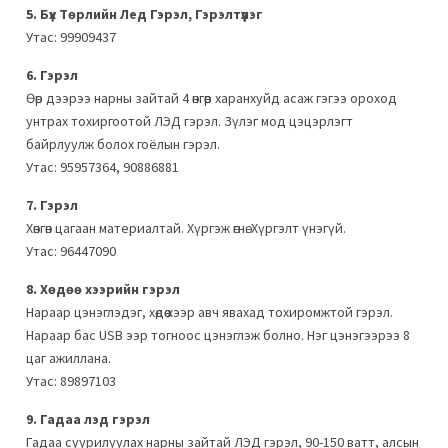
5. Бүх Төрлийн Лед Гэрэл, Гэрэлтүүлэг
Утас: 99909437
6. Гэрэл
Өөр дээрээ нарны зайтай 4 өнгөөр харанхуйд асаж гэгээ ороход
унтрах тохиргоотой ЛЭД гэрэл. Зүлэг мод цэцэрлэгт
байрлуулж болох гоёлын гэрэл.
Утас: 95957364, 90886881
7. Гэрэл
Хөнгөн цагаан материалтай. Хүргэж өгнө. Хүргэлт үнэгүй.
Утас: 96447090
8. Хөдөө хээрийн гэрэл
Нараар цэнэглэдэг, хөдөө хээр авч явахад тохиромжтой гэрэл.
Нараар бас USB ээр тогноос цэнэглэж болно. Нэг цэнэгээрээ 8
цаг ажиллана.
Утас: 89897103
9. Гадаа лэд гэрэл
Гадаа суурилуулах нарны зайтай ЛЭД гэрэл, 90-150 ватт, алсын