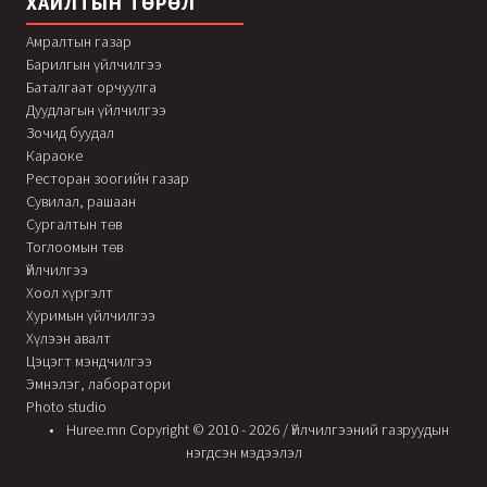
ХАЙЛТЫН ТӨРӨЛ
Амралтын газар
Барилгын үйлчилгээ
Баталгаат орчуулга
Дуудлагын үйлчилгээ
Зочид буудал
Караоке
Ресторан зоогийн газар
Сувилал, рашаан
Сургалтын төв
Тоглоомын төв
Үйлчилгээ
Хоол хүргэлт
Хуримын үйлчилгээ
Хүлээн авалт
Цэцэгт мэндчилгээ
Эмнэлэг, лаборатори
Photo studio
Huree.mn Copyright © 2010 - 2026 / Үйлчилгээний газруудын
нэгдсэн мэдээлэл