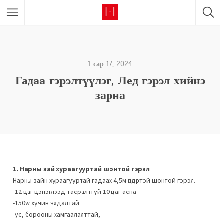
1 сар 17, 2024
Гадаа гэрэлтүүлэг, Лед гэрэл хийнэ
зарна
1. Нарны зай хураагууртай шонтой гэрэл
Нарны зайн хураагууртай гадаах 4,5м өндөртэй шонтой гэрэл.
-12 цаг цэнэглээд тасралтгүй 10 цаг асна
-150w хүчин чадалтай
-ус, борооны хамгаалалттай,