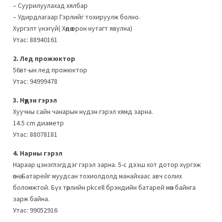
– Суурилуулахад хялбар
– Удирдлагаap Гэрлийг тохируулж болно.
Хүргэлт үнэгүй( Хөдөө орон нутагт явулна)
Утас: 88940161
2. Лед прожюктор
56вт-ын лед прожюктор
Утас: 94999478
3. Нүдэн гэрэл
Хуучны сайн чанарын нүдэн гэрэл хямд зарна.
14.5 cm диаметр
Утас: 88078181
4. Нарны гэрэл
Нараар цэнэглэгддэг гэрэл зарна. 5-с дээш хот дотор хүргэж
өгнө. Батарейг муудсан тохиолдолд манайхаас авч солих
боломжтой. Бүх төрлийн pkcell брэндийн батарей мөн байнга
зарж байна.
Утас: 99052916