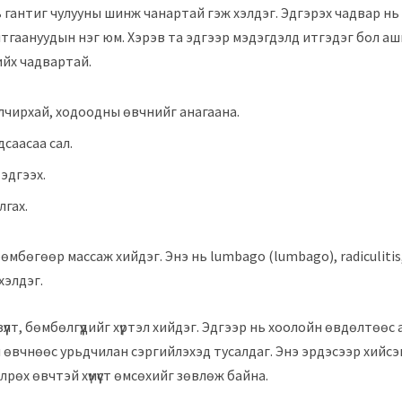
гантиг чулууны шинж чанартай гэж хэлдэг. Эдгэрэх чадвар нь о
алтгаануудын нэг юм. Хэрэв та эдгээр мэдэгдэлд итгэдэг бол а
ийх чадвартай.
улчирхай, ходоодны өвчнийг анагаана.
дсаасаа сал.
эдгээх.
лгах.
г бөмбөгөөр массаж хийдэг. Энэ нь lumbago (lumbago), radiculiti
хэлдэг.
зүүлт, бөмбөлгүүдийг хүртэл хийдэг. Эдгээр нь хоолойн өвдөлтөөс
ы өвчнөөс урьдчилан сэргийлэхэд тусалдаг. Энэ эрдэсээр хийсэ
лрөх өвчтэй хүмүүст өмсөхийг зөвлөж байна.