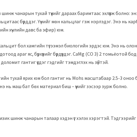
 шинж чанарын тухай түүхийг дараах баримтаас эхлүүлж болно: эн
ьцитаас бүрддэг. Үүнийг мөн кальцлаг гэж нэрлэдэг. Энэ нь ка
чийн хүчлийн давс ба эфир) юм.
альцит бол хамгийн түгээмэл биологийн эрдэс юм. Энэ нь олон
отоод араг яс, бүрхүүлийг бүрдүүлдэг. CaMg (CO 3) 2 томьёотой бо
доломит гантиг үүсдэг гэдгийг тэмдэглэх нь зүйтэй.
ийн тухай ярих юм бол гантиг нь Mohs масштабаар 2.5-3 оноо б
 Энэ нь маш бат бөх материал биш – үүнийг зэсээр зурж болно.
изик шинж чанарын талаар хэдэн үг хэлэх хэрэгтэй. Тэдгээрийг