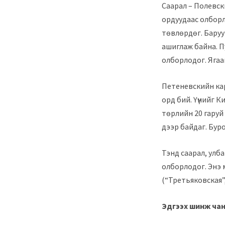
Саарал – Полевск
ордуудаас олборл
төвлөрдөг. Баруу
ашиглаж байна. П
олборлодог. Ягаа
Петеневскийн ка
орд бий. Үүнийг К
төрлийн 20 гаруй
дээр байдаг. Буро
Тэнд саарал, улба
олборлодог. Энэ
(“Третьяковская”,
Эдгээх шинж ча