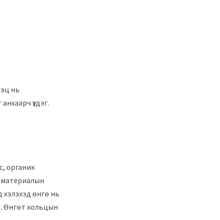
тэц нь
анхаарч үздэг.
с, органик
эд материалын
д хэлэхэд өнгө нь
г. Өнгөт хольцын