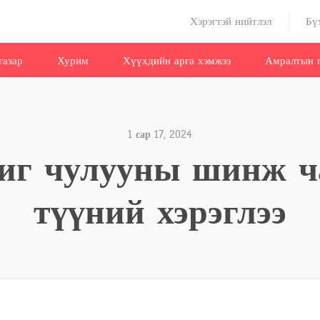
Хэрэгтэй нийтлэл
Бү
газар
Хурим
Хүүхдийн арга хэмжээ
Амралтын г
1 сар 17, 2024
иг чулууны шинж ч
түүний хэрэглээ