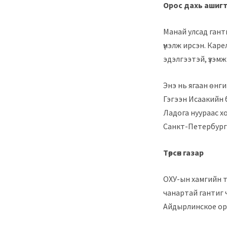
Орос дахь ашигт
Манай улсад ганти
үнэлж ирсэн. Каре
эдэлгээтэй, үзэм
Энэ нь ягаан өнги
Гэгээн Исаакийн 
Ладога нуураас х
Санкт-Петербурги
Төрсөн газар
ОХУ-ын хамгийн т
чанартай гантиг 
Айдырлинское ор