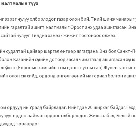
 малтмалын түүх
г зэрэг чулуу олборлодог газар олон бий. Түүний шинж чанарыг
лийн гаралтай ашигт малтмалыг Орост анх удаа ашигласан. Энэх
ж сайтай чулууг Тивдиа хэмээх жижиг тосгоноос олжээ.
йн судалтай цайвар шаргал өнгөөр ​​ялгагдана. Энэ бол Санкт-
болон Казанийн сүмийн дотоод засал чимэглэлд ашигласан хүн ю
олгүйхэн (Европын хамгийн том цэнгэг усны сан) Жувен гантиг 
йн олон сүм хийд, ордонд өнгөлгөөний материал болгон ашиг
ом ордууд нь Уралд байрладаг. Нийтдээ 20 ширхэг байдаг.Гэх
чулууг ердөө найман ордоос олборлодог. Жишээлбэл, Белый н
дуудад төвлөрдөг.