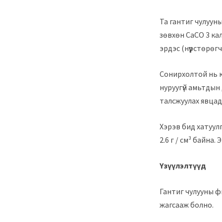
Та гантиг чулууны
зөвхөн CaCO 3 кал
эрдэс (нүүрстөрөг
Сонирхолтой нь к
нуруугүй амьтдын д
талсжуулах явцад 
Хэрэв бид хатуулг
2.6 г / см³ байна.
Үзүүлэлтүүд
Гантиг чулууны ф
жагсааж болно.