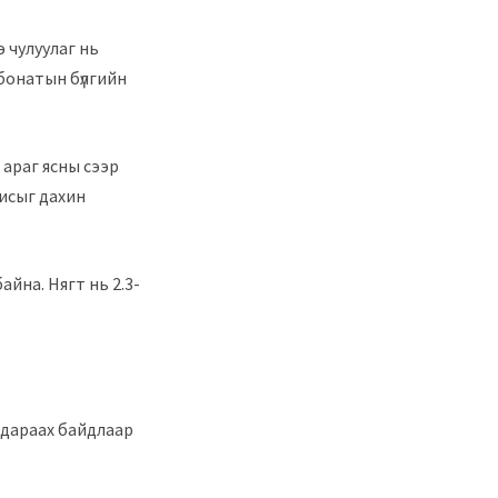
э чулуулаг нь
рбонатын бүлгийн
 араг ясны сээр
дисыг дахин
айна. Нягт нь 2.3-
 дараах байдлаар