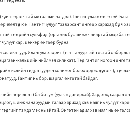
 энд үзүүлэв.
хүчилтөрөгчтэй металлын нэгдэл). Гантиг улаан өнгөтэй. Бага т
рчлөлтүүд юм. Гантиг чулууг “зэвэрсэн” өнгөөр ​​харахад бүр ч хэцү
тай төмрийн сульфид (органик бус шинж чанартай хүхэр ба т
 чулууг хар, цэнхэр өнгөөр ​​будна.
н силикатууд. Ялангуяа хлорит (гялтганууртай төстэй олборло
цагаан-кальцийн нийлмэл силикат). Тэд гантиг ногоон өнгөтэ
йн ислийн гидратуудын холимог болох эрдэс дүүргэгч), түүнчлэ
натууд. Гантиг нь бор, шаргал өнгөтэй байдаг.
гчийн өөрчлөлт) ба битум (уулын давирхай). Хар, хөх, саарал өнг
нцлог, шинж чанаруудын талаар ярихад хэв маяг нь чулууг хөр
гэдгийг тэмдэглэх нь зүйтэй. Өнгөтэй адил хэв маяг нь өнгөлс