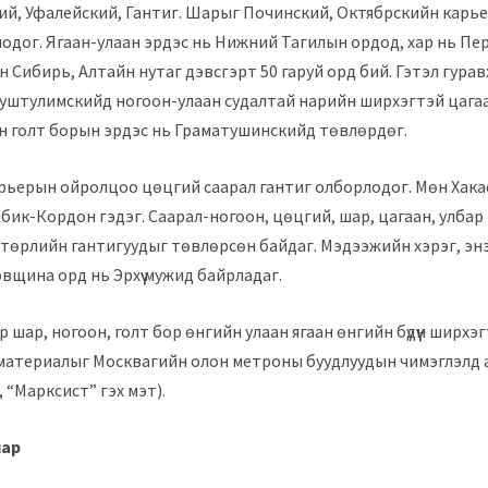
ий, Уфалейский, Гантиг. Шарыг Починский, Октябрскийн кар
одог. Ягаан-улаан эрдэс нь Нижний Тагилын ордод, хар нь П
н Сибирь, Алтайн нутаг дэвсгэрт 50 гаруй орд бий. Гэтэл гура
уштулимскийд ногоон-улаан судалтай нарийн ширхэгтэй цага
н голт борын эрдэс нь Граматушинскийд төвлөрдөг.
рьерын ойролцоо цөцгий саарал гантиг олборлодог. Мөн Хак
ибик-Кордон гэдэг. Саарал-ногоон, цөцгий, шар, цагаан, улбар 
 төрлийн гантигуудыг төвлөрсөн байдаг. Мэдээжийн хэрэг, энэ
вщина орд нь Эрхүү мужид байрладаг.
р шар, ногоон, голт бор өнгийн улаан ягаан өнгийн бүдүүн ширхэ
 материалыг Москвагийн олон метроны буудлуудын чимэглэлд 
 “Марксист” гэх мэт).
нар