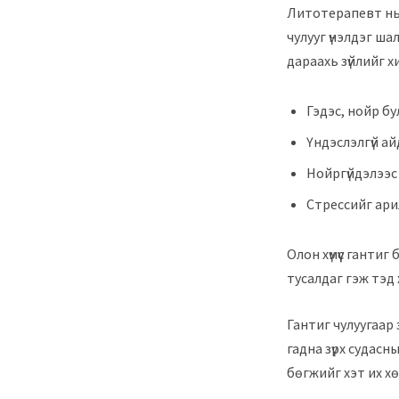
Литотерапевт нь 
чулууг үнэлдэг ш
дараахь зүйлийг х
Гэдэс, нойр б
Үндэслэлгүй ай
Нойргүйдэлээс 
Стрессийг ари
Олон хүмүүс ганти
тусалдаг гэж тэд 
Гантиг чулуугаар 
гадна зүрх судасн
бөгжийг хэт их хө