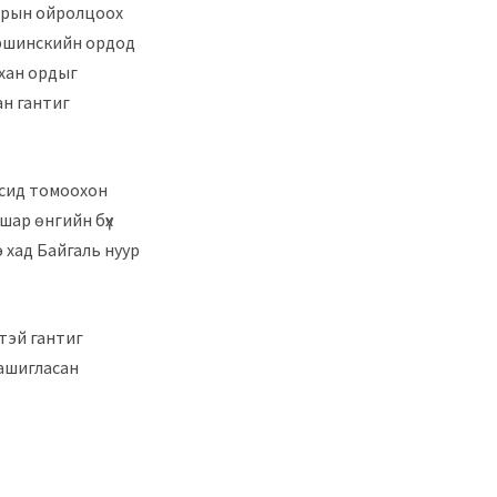
ьерын ойролцоох
ершинскийн ордод
вхан ордыг
ан гантиг
асид томоохон
шар өнгийн бүх
 хад Байгаль нуур
гтэй гантиг
ашигласан