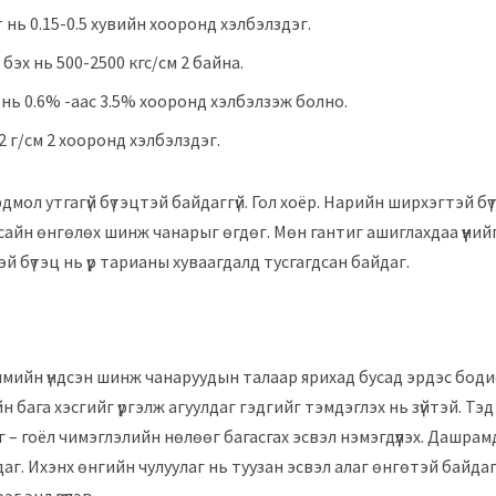
нь 0.15-0.5 хувийн хооронд хэлбэлздэг.
эх нь 500-2500 кгс/см 2 байна.
 нь 0.6% -аас 3.5% хооронд хэлбэлзэж болно.
.2 г/см 2 хооронд хэлбэлздэг.
мол утгагүй бүтэцтэй байдаггүй. Гол хоёр. Нарийн ширхэгтэй бү
йн өнгөлөх шинж чанарыг өгдөг. Мөн гантиг ашиглахдаа үүнийг 
тэй бүтэц нь үр тарианы хуваагдалд тусгагдсан байдаг.
имийн үндсэн шинж чанаруудын талаар ярихад бусад эрдэс боди
йн бага хэсгийг үргэлж агуулдаг гэдгийг тэмдэглэх нь зүйтэй. Т
– гоёл чимэглэлийн нөлөөг багасгах эсвэл нэмэгдүүлэх. Дашрам
аг. Ихэнх өнгийн чулуулаг нь туузан эсвэл алаг өнгөтэй байда