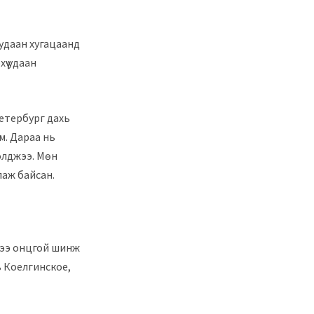
 удаан хугацаанд
үү удаан
Петербург дахь
м. Дараа нь
олджээ. Мөн
лаж байсан.
дээ онцгой шинж
ь Коелгинское,