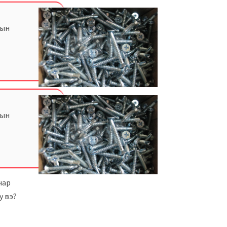
лын
лын
нар
у вэ?