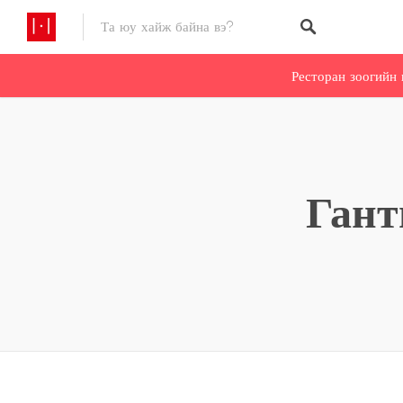
Ресторан зоогийн 
Гант