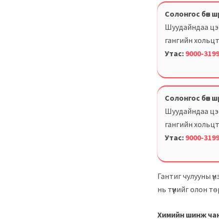
Солонгос бөөн 
Шуудайндаа цэв
гангийн хольцт
Утас:
9000-319
Солонгос бөөн 
Шуудайндаа цэв
гангийн хольцт
Утас:
9000-319
Гантиг чулууны үн
нь түүнийг олон т
Химийн шинж ча