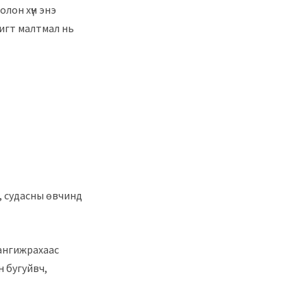
лон хүн энэ
шигт малтмал нь
s, судасны өвчинд
 ангижрахаас
н бугуйвч,