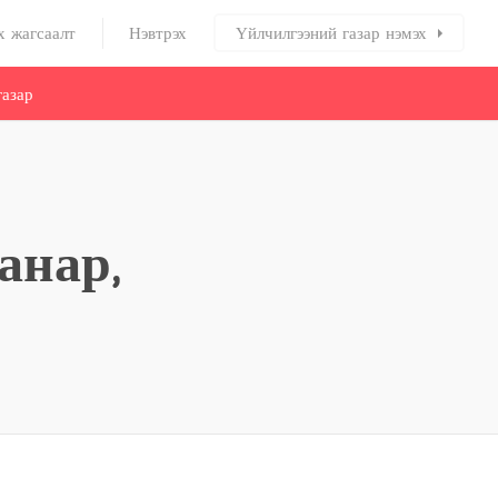
х жагсаалт
Нэвтрэх
Үйлчилгээний газар нэмэх
азар
анар,