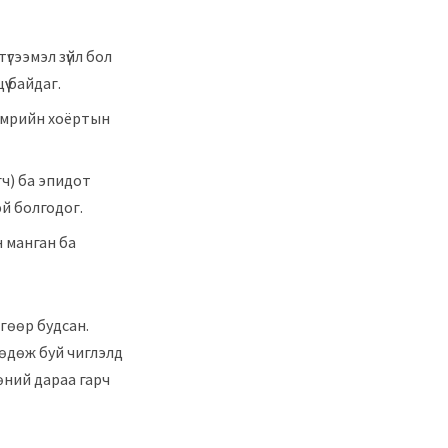
үгээмэл зүйл бол
ү байдаг.
өмрийн хоёртын
гч) ба эпидот
й болгодог.
н манган ба
өөр ​​будсан.
өөдөж буй чиглэлд
өний дараа гарч