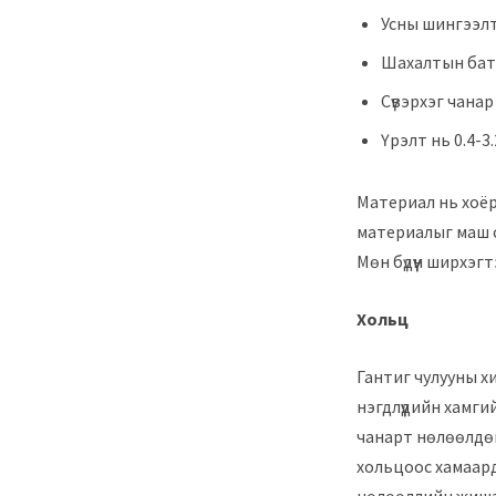
Усны шингээлт 
Шахалтын бат б
Сүвэрхэг чанар
Үрэлт нь 0.4-3
Материал нь хоёрд
материалыг маш са
Мөн бүдүүн ширхэг
Хольц
Гантиг чулууны х
нэгдлүүдийн хамги
чанарт нөлөөлдөг 
хольцоос хамаард