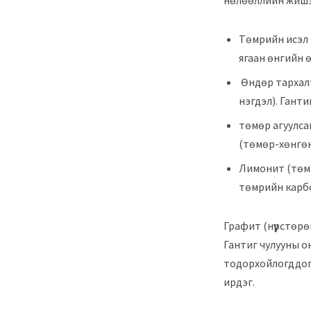
нөлөөллийн жишээг
Төмрийн исэл (
ягаан өнгийн өө
Өндөр тархалт
нэгдэл). Гантиг
төмөр агуулса
(төмөр-хөнгөн
Лимонит (төмри
төмрийн карбо
Графит (нүүрстөрө
Гантиг чулууны о
тодорхойлогддог 
ирдэг.