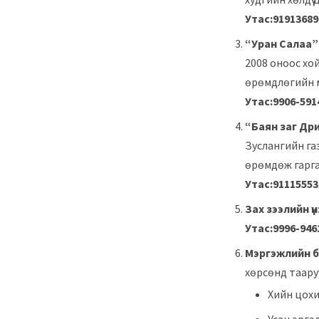
Утас:9191368
“Уран Салаа”
2008 оноос хой
өрөмдлөгийн м
Утас:9906-591
“Баян заг Др
Зуслангийн газ
өрөмдөж гарга
Утас:91115553
Зах зээлийн ү
Утас:9996-946
Мэргэжлийн ба
хөрсөнд таару
Хийн цохи