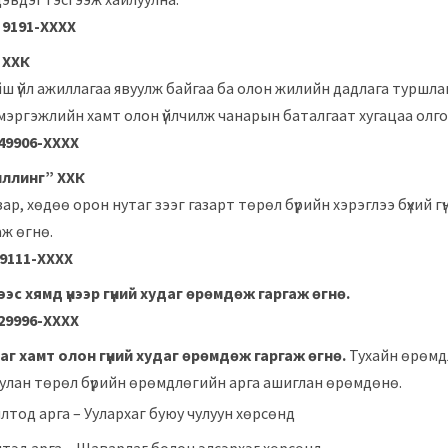
9
9191-ХХХХ
 ХХК
ш үйл ажиллагаа явуулж байгаа ба олон жилийн дадлага туршлаг
эргэжлийн хамт олон үйлчилж чанарын баталгаат хугацаа олго
4
9906-ХХХХ
иллинг” ХХК
ар, хөдөө орон нутаг зээг газарт төрөл бүрийн хэрэглээ бүхий гү
ж өгнө.
9111-ХХХХ
нээс хямд үнээр гүний худаг өрөмдөж гаргаж өгнө.
2
9996-ХХХХ
г хамт олон гүний худаг өрөмдөж гаргаж өгнө.
Тухайн өрөмдл
улан төрөл бүрийн өрөмдлөгийн арга ашиглан өрөмдөнө.
лтод арга – Уулархаг буюу чулуун хөрсөнд