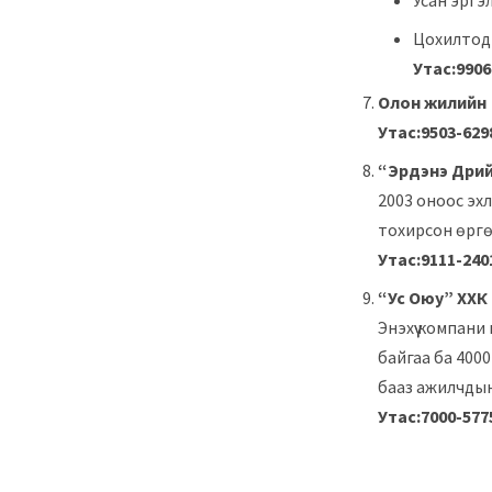
Усан эргэ
Цохилтод 
Утас:9906
Олон жилийн 
Утас:9503-629
“Эрдэнэ Дрий
2003 оноос эхл
тохирсон өргө
Утас:9111-240
“Ус Оюу” ХХК
Энэхүү компани
байгаа ба 4000
бааз ажилчдын
Утас:7000-577