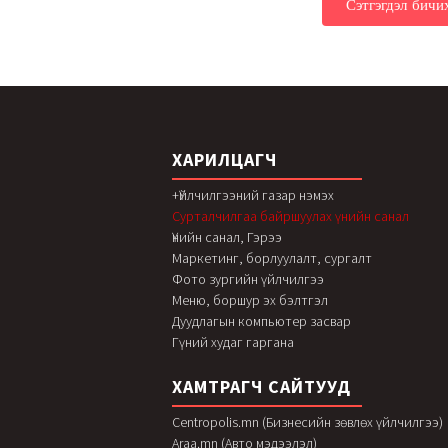
ХАРИЛЦАГЧ
+Үйлчилгээний газар нэмэх
Сурталчилгаа байршуулах үнийн санал
Үнийн санал, Гэрээ
Маркетинг, борлуулалт, сургалт
Фото зургийн үйлчилгээ
Меню, боршур эх бэлтгэл
Дуудлагын компьютер засвар
Гүний худаг гаргана
ХАМТРАГЧ САЙТУУД
Centropolis.mn (Бизнесийн зөвлөх үйлчилгээ)
Araa.mn (Авто мэдээлэл)