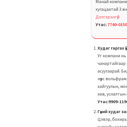
Манай компани 
хугацаатай 3 жи
Дэлгэрэнгүй
Утас:
7740-015
Худаг гаргах 
Уг компани нь 
чанартайгаар г
асуугаарай. Б
нүүрс вольфрам
хайгуулын, мо
хөв, услалтын 
Утас:9909-119
Гүний худаг з
Цэвэр, бохиры
худгийн хөлдүү