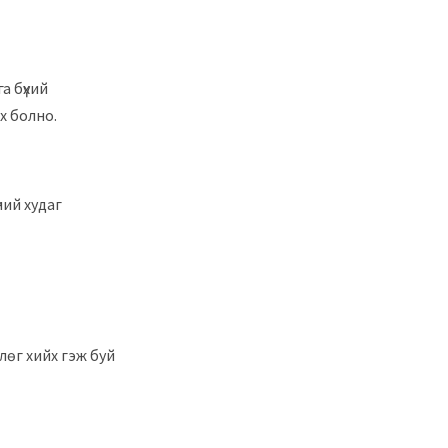
а бүхий
х болно.
ний худаг
өг хийх гэж буй