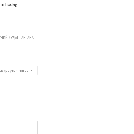
nii hudag
ҮНИЙ ХУДАГ ГАРГАНА
свар, үйлчилгээ