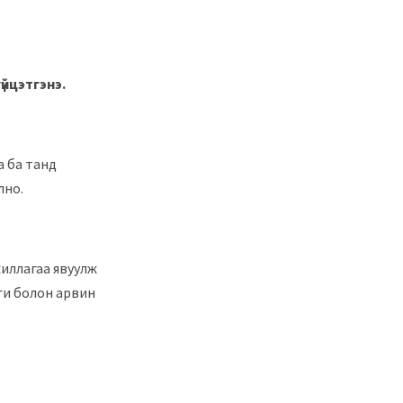
үйцэтгэнэ.
а ба танд
лно.
жиллагаа явуулж
оги болон арвин