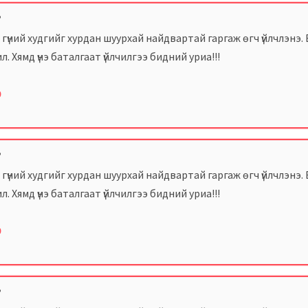
”
гүний худгийг хурдан шуурхай найдвартай гаргаж өгч үйлчлэнэ.
л. Хямд үнэ баталгаат үйлчилгээ бидний уриа!!!
0
”
гүний худгийг хурдан шуурхай найдвартай гаргаж өгч үйлчлэнэ.
л. Хямд үнэ баталгаат үйлчилгээ бидний уриа!!!
0
”