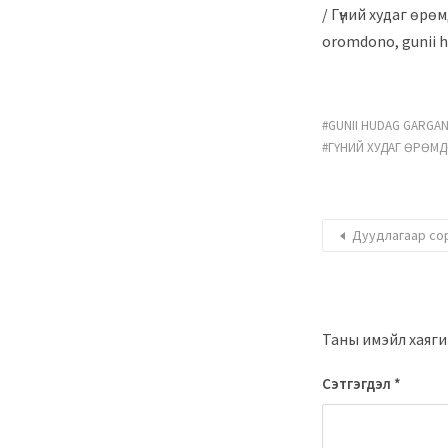
/ Гүний худаг өрөм
oromdono, gunii hu
GUNII HUDAG GARGA
ГҮНИЙ ХУДАГ ӨРӨМ
Дуудлагаар со
Таны имэйл хаягий
Сэтгэгдэл
*