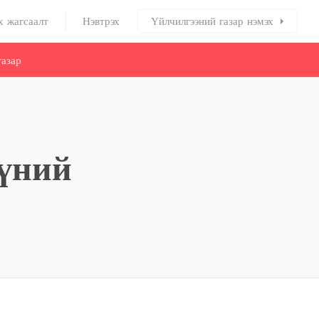
х жагсаалт
Нэвтрэх
Үйлчилгээний газар нэмэх
азар
гүний