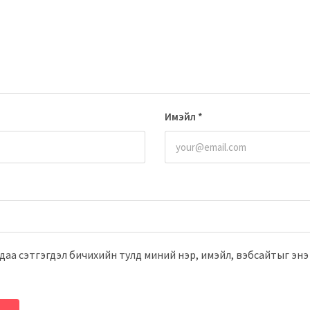
Имэйл
*
даа сэтгэгдэл бичихийн тулд миний нэр, имэйл, вэбсайтыг энэ