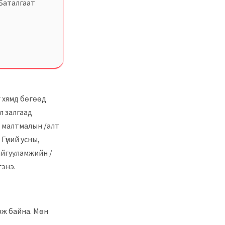
 Баталгаат
г хямд бөгөөд
л залгаад
т малтмалын /алт
Гүний усны,
айгууламжийн /
гэнэ.
рж байна. Мөн