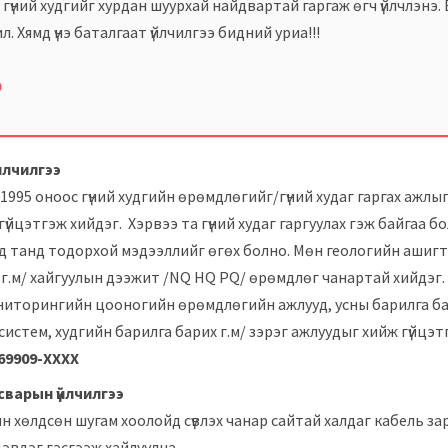
гүний худгийг хурдан шуурхай найдвартай гаргаж өгч үйлчлэнэ.
л. Хямд үнэ баталгаат үйлчилгээ бидний уриа!!!
0
үйлчилгээ
1995 оноос гүний худгийн өрөмдлөгийг/гүний худаг гаргах ажлы
үйцэтгэж хийдэг. Хэрвээ та гүний худаг гаргуулах гэж байгаа бо
ид танд тодорхой мэдээллийг өгөх болно. Мөн геологийн ашиг
 г.м/ хайгуулын дээжит /NQ HQ PQ/ өрөмдлөг чанартай хийдэг. 
ниторингийн цооногийн өрөмдлөгийн ажлууд, усны барилга б
систем, худгийн барилга барих г.м/ зэрэг ажлуудыг хийж гүйцэт
6
9909-ХХХХ
асварын үйлчилгээ
н хөлдсөн шугам хоолойд сүвлэх чанар сайтай халдаг кабель за
 цэвдэг гэсгээж хайлуулна.