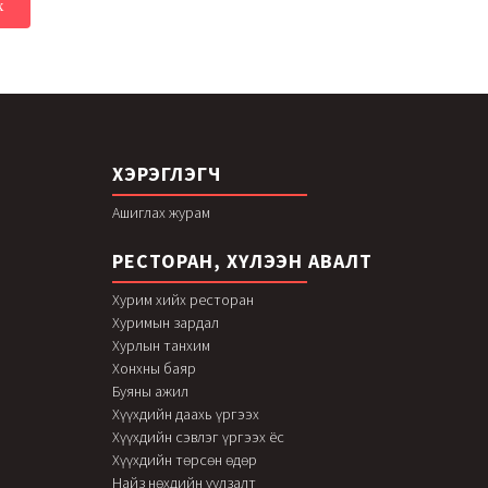
ХЭРЭГЛЭГЧ
Ашиглах журам
РЕСТОРАН, ХҮЛЭЭН АВАЛТ
Хурим хийх ресторан
Хуримын зардал
Хурлын танхим
Хонхны баяр
Буяны ажил
Хүүхдийн даахь үргээх
Хүүхдийн сэвлэг үргээх ёс
Хүүхдийн төрсөн өдөр
Найз нөхдийн уулзалт