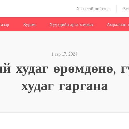
Хэрэгтэй нийтлэл
Бү
газар
Хурим
Хүүхдийн арга хэмжээ
Амралтын г
1 сар 17, 2024
й худаг өрөмдөнө, 
худаг гаргана