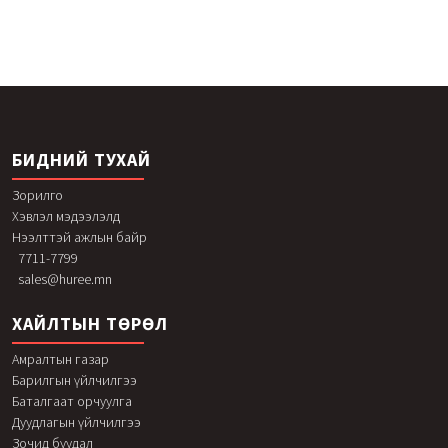
БИДНИЙ ТУХАЙ
Зорилго
Хэвлэл мэдээлэлд
Нээлттэй ажлын байр
7711-7799
sales@huree.mn
ХАЙЛТЫН ТӨРӨЛ
Амралтын газар
Барилгын үйлчилгээ
Баталгаат орчуулга
Дуудлагын үйлчилгээ
Зочид буудал