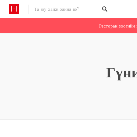
Ресторан зоогийн 
Гүни