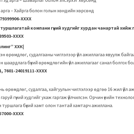
лтэд арга – Шаварлаг болон элсэрхэг хөрсөнд
арга – Хайрга болон голын хөндийн хөрсөнд
7939
9906-ХХХХ
туршлагатай компани гүний худгийг хурдан чанартай хийж г
8
9503-ХХХХ
линг” ХХК|
эн өрөмдлөг, судалгааны чиглэлээр үйл ажиллагаа явуулж байга
н шаардлага бүхий өрөмдлөгийн үйл ажиллагааг санал болгох бо
1, 7601-2401
9111-ХХХХ
 нь өрөмдлөг, судалгаа, хайгуулын чиглэлээр өдгөө 16 жил үйл а
 гаруй гүний худгийг ухаж гаргаж үйлчилсэн. Орчин үеийн технол
 туршлага бүхий хамт олон тантай хамтарч ажиллана.
5
7000-ХХХХ