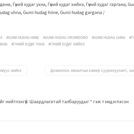
дөнө, Гүний худаг ухна, Гүний худаг хийнэ, Гүний худаг гаргана, Gu
dag uhna, Gunii hudag hiine, Gunii hudag gargana /
NA
GUNII HUDAG HIINE
GUNII HUDAG OROMDONO
GUNII HUDAG UHNA
Г
ДӨНӨ
ГҮНИЙ ХУДАГ УХНА
ГҮНИЙ ХУДАГ ХИЙНЭ
рмуус хийнэ
Дохиолол, хяналтын камер суурилуулалт, за
г нийтлэхгүй.
Шаардлагатай талбаруудыг
*
гэж тэмдэглэсэн