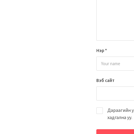
Нэр
*
Вэб сайт
Дараагийн у
хадгална уу.