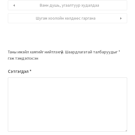
Ванн душь, угаалтуур худалдаа
Шугам хоолойн хөлдөөс гаргана
Таны имэйл хаягийг нийтлэхгүй.
Шаардлагатай талбаруудыг
*
гэж тэмдэглэсэн
Сэтгэгдэл
*