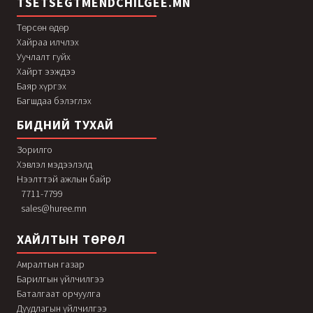
TSETSEGTMENDCHILGEE.MN
Төрсөн өдөр
Хайраа илчлэх
Уучлалт гуйх
Хайрт ээждээ
Баяр хүргэх
Багшдаа бэлэглэх
БИДНИЙ ТУХАЙ
Зорилго
Хэвлэл мэдээлэлд
Нээлттэй ажлын байр
7711-7799
sales@huree.mn
ХАЙЛТЫН ТӨРӨЛ
Амралтын газар
Барилгын үйлчилгээ
Баталгаат орчуулга
Дуудлагын үйлчилгээ