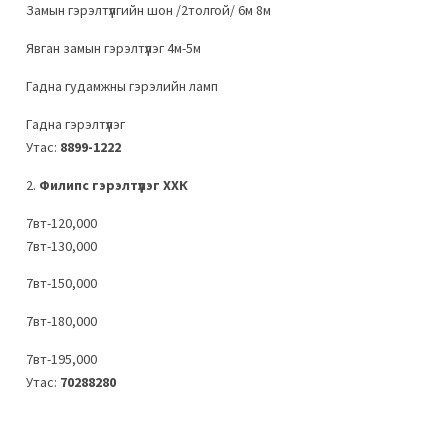
Замын гэрэлтүүлгийн шон /2толгой/ 6м 8м
Явган замын гэрэлтүүлэг 4м-5м
Гадна гудамжны гэрэлийн ламп
Гадна гэрэлтүүлэг
Утас:
8899-1222
2.
Филипс гэрэлтүүлэг ХХК
7вт-120,000
7вт-130,000
7вт-150,000
7вт-180,000
7вт-195,000
Утас:
70288280