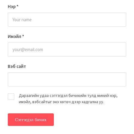
Нэр
*
Имэйл
*
Вэб сайт
Дараагийн удаа сэтгэгдэл бичихийн тулд миний нэр,
имэйл, вэбсайтыг энэ хөтөч дээр хадгална уу.