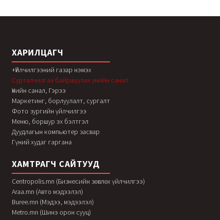
ХАРИЛЦАГЧ
+Үйлчилгээний газар нэмэх
Сурталчилгаа байршуулах үнийн санал
Үнийн санал, Гэрээ
Маркетинг, борлуулалт, сургалт
Фото зургийн үйлчилгээ
Меню, боршур эх бэлтгэл
Дуудлагын компьютер засвар
Гүний худаг гаргана
ХАМТРАГЧ САЙТУУД
Centropolis.mn (Бизнесийн зөвлөх үйлчилгээ)
Araa.mn (Авто мэдээлэл)
Buree.mn (Мэдээ, мэдээлэл)
Metro.mn (Шинэ орон сууц)