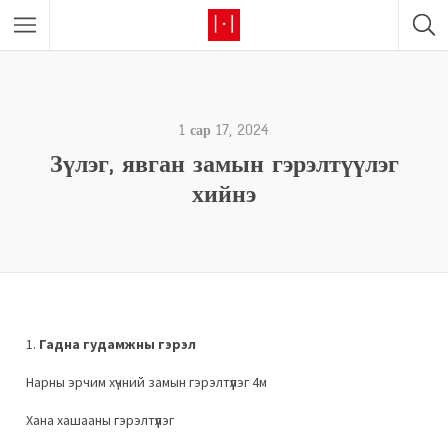
1 сар 17, 2024
Зүлэг, явган замын гэрэлтүүлэг
хийнэ
1.
Гадна гудамжны гэрэл
Нарны эрчим хүчний замын гэрэлтүүлэг 4м
Хана хашааны гэрэлтүүлэг