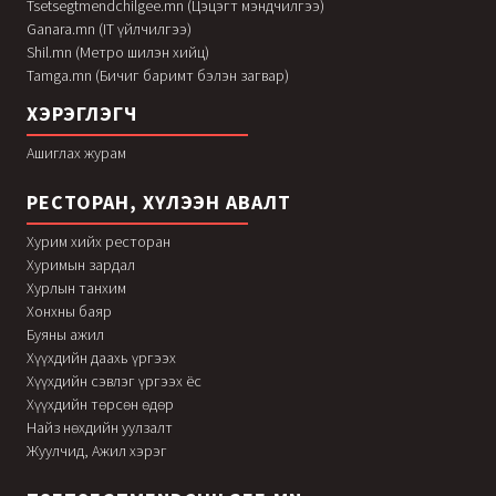
Tsetsegtmendchilgee.mn (Цэцэгт мэндчилгээ)
Ganara.mn (IT үйлчилгээ)
Shil.mn (Метро шилэн хийц)
Tamga.mn (Бичиг баримт бэлэн загвар)
ХЭРЭГЛЭГЧ
Ашиглах журам
РЕСТОРАН, ХҮЛЭЭН АВАЛТ
Хурим хийх ресторан
Хуримын зардал
Хурлын танхим
Хонхны баяр
Буяны ажил
Хүүхдийн даахь үргээх
Хүүхдийн сэвлэг үргээх ёс
Хүүхдийн төрсөн өдөр
Найз нөхдийн уулзалт
Жуулчид, Ажил хэрэг