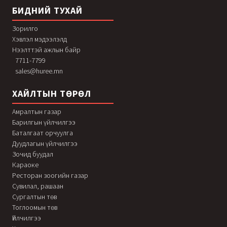
БИДНИЙ ТУХАЙ
Зорилго
Хэвлэл мэдээлэлд
Нээлттэй ажлын байр
7711-7799
sales@huree.mn
ХАЙЛТЫН ТӨРӨЛ
Амралтын газар
Барилгын үйлчилгээ
Баталгаат орчуулга
Дуудлагын үйлчилгээ
Зочид буудал
Караоке
Ресторан зоогийн газар
Сувилал, рашаан
Сургалтын төв
Тоглоомын төв
Үйлчилгээ