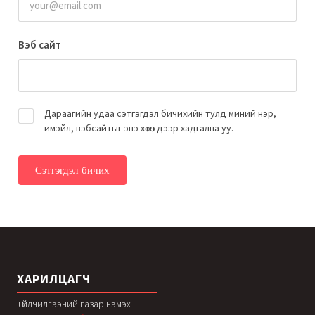
Вэб сайт
Дараагийн удаа сэтгэгдэл бичихийн тулд миний нэр,
имэйл, вэбсайтыг энэ хөтөч дээр хадгална уу.
ХАРИЛЦАГЧ
+Үйлчилгээний газар нэмэх