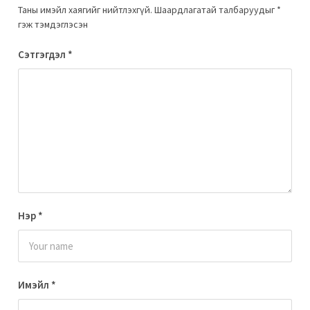
Таны имэйл хаягийг нийтлэхгүй.
Шаардлагатай талбаруудыг
*
гэж тэмдэглэсэн
Сэтгэгдэл
*
Нэр
*
Имэйл
*