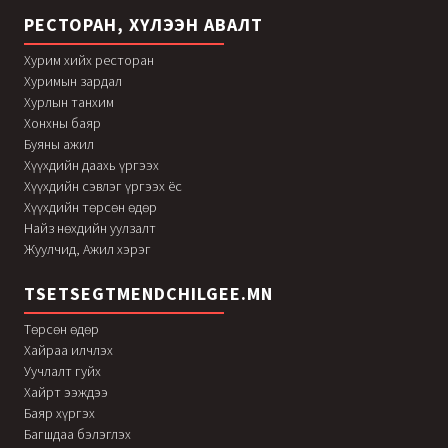
РЕСТОРАН, ХҮЛЭЭН АВАЛТ
Хурим хийх ресторан
Хуримын зардал
Хурлын танхим
Хонхны баяр
Буяны ажил
Хүүхдийн даахь үргээх
Хүүхдийн сэвлэг үргээх ёс
Хүүхдийн төрсөн өдөр
Найз нөхдийн уулзалт
Жуулчид, Ажил хэрэг
TSETSEGTMENDCHILGEE.MN
Төрсөн өдөр
Хайраа илчлэх
Уучлалт гуйх
Хайрт ээждээ
Баяр хүргэх
Багшдаа бэлэглэх