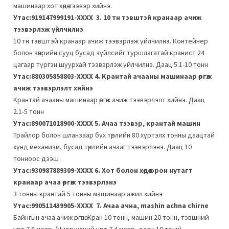
машинаар хот хөдөө тээвэр хийнэ.
Утас:919147999191-ХХХХ
3. 10 тн тэвштэй кранаар ачиж
тээвэрлэж үйлчилнэ
10 тн тэвштэй кранаар ачиж тээвэрлэж үйлчилнэ. Контейнер
болон зөөврийн сууц бусад зүйлсийг туршлагатай кранист 24
цагаар түргэн шуурхай тээвэрлэж үйлчилнэ. Даац 5.1-10 тонн
Утас:880305858803-ХХХХ
4. Kрантай ачааны машинаар өргөж
ачиж тээвэрлэлт хийнэ
Kрантай ачааны машинаар өргөж ачиж тээвэрлэлт хийнэ. Даац
2.1-5 тонн
Утас:890071018900-ХХХХ
5. Ачаа тээвэр, крантай машин
Трайлор болон шланзаар бүх төрлийн 80 хүртэлх тонны даацтай
хүнд механизм, бусад төрлийн ачааг тээвэрлэнэ. Даац 10
тонноос дээш
Утас:930987889309-ХХХХ
6. Хот болон хөдөө орон нутагт
кранаар ачаа өргөж тээвэрлэнэ
3 тонны крантай 5 тонны машинаар ажил хийнэ
Утас:990511439905-ХХХХ
7. Ачаа ачна, mashin achna chirne
Байнгын ачаа ачиж өргөнө. Кран 10 тонн, машин 20 тонн, тэвшний