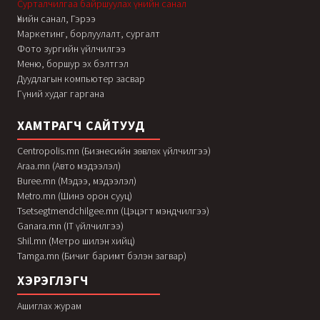
Сурталчилгаа байршуулах үнийн санал
Үнийн санал, Гэрээ
Маркетинг, борлуулалт, сургалт
Фото зургийн үйлчилгээ
Меню, боршур эх бэлтгэл
Дуудлагын компьютер засвар
Гүний худаг гаргана
ХАМТРАГЧ САЙТУУД
Centropolis.mn (Бизнесийн зөвлөх үйлчилгээ)
Araa.mn (Авто мэдээлэл)
Buree.mn (Мэдээ, мэдээлэл)
Metro.mn (Шинэ орон сууц)
Tsetsegtmendchilgee.mn (Цэцэгт мэндчилгээ)
Ganara.mn (IT үйлчилгээ)
Shil.mn (Метро шилэн хийц)
Tamga.mn (Бичиг баримт бэлэн загвар)
ХЭРЭГЛЭГЧ
Ашиглах журам