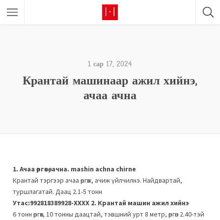
1 сар 17, 2024
Крантай машинаар ажил хийнэ,
ачаа ачна
1. Ачаа өргөнө, ачна. mashin achna chirne
Крантай тэргээр ачаа өргөж, ачиж үйлчилнэ. Найдвартай,
туршлагатай. Даац 2.1-5 тонн
Утас:992818389928-ХХХХ
2. Крантай машин ажил хийнэ
6 тонн өргөх, 10 тонны даацтай, тэвшний урт 8 метр, өргөн 2.40-тэй