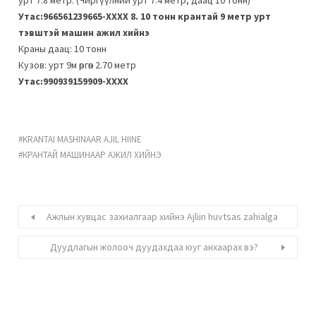
урт 7.8 метр. (Чиргүүлний урт 7.4 метр, даац 10 тонн)
Утас:966561239665-ХХХХ
8. 10 тонн крантай 9 метр урт
тэвштэй машин ажил хийнэ
Краны даац: 10 тонн
Кузов: урт 9м өргөн 2.70 метр
Утас:990939159909-ХХХХ
KRANTAI MASHINAAR AJIL HIINE
КРАНТАЙ МАШИНААР АЖИЛ ХИЙНЭ
Ажлын хувцас захиалгаар хийнэ Ajliin huvtsas zahialga
Дуудлагын жолооч дуудахдаа юуг анхаарах вэ?