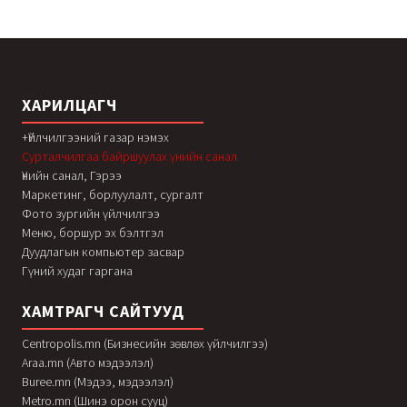
ХАРИЛЦАГЧ
+Үйлчилгээний газар нэмэх
Сурталчилгаа байршуулах үнийн санал
Үнийн санал, Гэрээ
Маркетинг, борлуулалт, сургалт
Фото зургийн үйлчилгээ
Меню, боршур эх бэлтгэл
Дуудлагын компьютер засвар
Гүний худаг гаргана
ХАМТРАГЧ САЙТУУД
Centropolis.mn (Бизнесийн зөвлөх үйлчилгээ)
Araa.mn (Авто мэдээлэл)
Buree.mn (Мэдээ, мэдээлэл)
Metro.mn (Шинэ орон сууц)