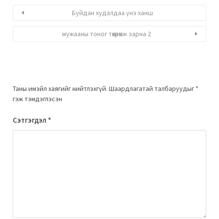
Буйдан худалдаа үнэ ханш
мужааны тоног төхөөрөмж зарна 2
Таны имэйл хаягийг нийтлэхгүй.
Шаардлагатай талбаруудыг
*
гэж тэмдэглэсэн
Сэтгэгдэл
*