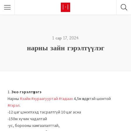
1 сар 17, 2024
нарны зайн гэрэлтүүлэг
1.
Эко гэрэлтүүүлэгэ
Нарны
#зайн
#хураагууртай
#гадаах
4,5м өндөртэй шонтой
#гэрэл
.
-12 цаг цэнэглээд тасралтгүй 10 цаг асна
-150w хүчин чадалтай
-ус, борооны хамгаалалттай,