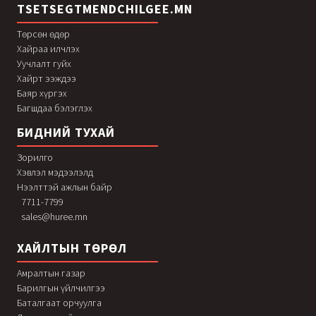
TSETSEGTMENDCHILGEE.MN
Төрсөн өдөр
Хайраа илчлэх
Уучлалт гуйх
Хайрт ээждээ
Баяр хүргэх
Багшдаа бэлэглэх
БИДНИЙ ТУХАЙ
Зорилго
Хэвлэл мэдээлэлд
Нээлттэй ажлын байр
7711-7799
sales@huree.mn
ХАЙЛТЫН ТӨРӨЛ
Амралтын газар
Барилгын үйлчилгээ
Баталгаат орчуулга