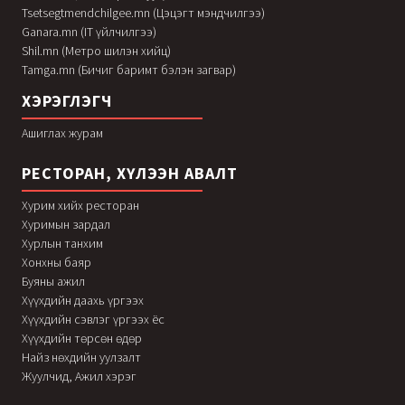
Tsetsegtmendchilgee.mn (Цэцэгт мэндчилгээ)
Ganara.mn (IT үйлчилгээ)
Shil.mn (Метро шилэн хийц)
Tamga.mn (Бичиг баримт бэлэн загвар)
ХЭРЭГЛЭГЧ
Ашиглах журам
РЕСТОРАН, ХҮЛЭЭН АВАЛТ
Хурим хийх ресторан
Хуримын зардал
Хурлын танхим
Хонхны баяр
Буяны ажил
Хүүхдийн даахь үргээх
Хүүхдийн сэвлэг үргээх ёс
Хүүхдийн төрсөн өдөр
Найз нөхдийн уулзалт
Жуулчид, Ажил хэрэг