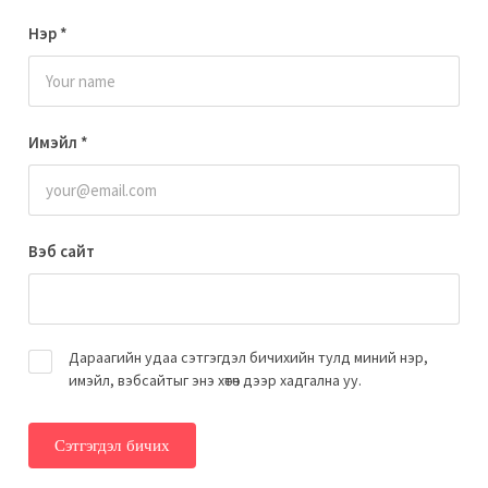
Нэр
*
Имэйл
*
Вэб сайт
Дараагийн удаа сэтгэгдэл бичихийн тулд миний нэр,
имэйл, вэбсайтыг энэ хөтөч дээр хадгална уу.