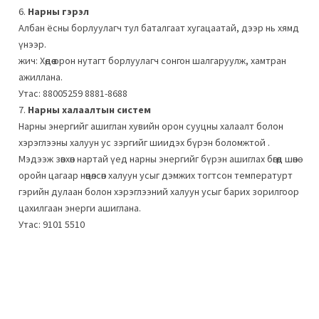
6.
Нарны гэрэл
Албан ёсны борлуулагч тул баталгаат хугацаатай, дээр нь хямд
үнээр.
жич: Хөдөө орон нутагт борлуулагч сонгон шалгаруулж, хамтран
ажиллана.
Утас: 88005259 8881-8688
7.
Нарны халаалтын систем
Нарны энергийг ашиглан хувийн орон сууцны халаалт болон
хэрэглээны халуун ус зэргийг шиидэх бүрэн боломжтой .
Мэдээж зөвхөн нартай үед нарны энергийг бүрэн ашиглах бөгөөд шөнө
оройн цагаар нөөцөлсөн халуун усыг дэмжих тогтсон температурт
гэрийн дулаан болон хэрэглээний халуун усыг барих зорилгоор
цахилгаан энерги ашиглана.
Утас: 9101 5510