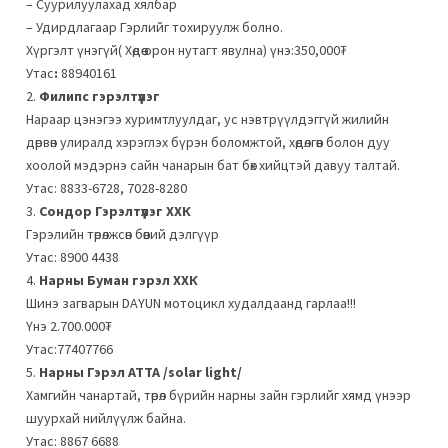
– Суурилуулахад хялбар
– Удирдлагаap Гэрлийг тохируулж болно.
Хүргэлт үнэгүй( Хөдөө орон нутагт явулна) үнэ:350,000₮
Утас
:
88940161
2.
Филипс гэрэлтүүлэг
Нараар цэнэгээ хуримтлуулдаг, ус нэвтрүүлдэггүй жилийн
дөрвөн улиралд хэрэглэх бүрэн боломжтой, хөдөлгөөн болон дуу
хоолой мэдэрнэ сайн чанарын бат бөх хийцтэй давуу талтай.
Утас: 8833-6728, 7028-8280
3.
Сондор Гэрэлтүүлэг ХХК
Гэрэлийн төрөлжсөн бөөний дэлгүүр
Утас: 8900 4438
4.
Нарны Буман гэрэл ХХК
Шинэ загварын DAYUN мотоцикл худалдаанд гарлаа!!!
Үнэ 2.700.000₮
Утас:77407766
5.
Нарны Гэрэл ATTA /solar light/
Хамгийн чанартай, төрөл бүрийн нарны зайн гэрлийг хямд үнээр
шуурхай нийлүүлж байна.
Утас: 8867 6688