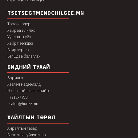
TSETSEGTMENDCHILGEE.MN
Төрсөн өдөр
Хайраа илчлэх
Уучлалт гуйх
Хайрт ээждээ
Баяр хүргэх
Багшдаа бэлэглэх
БИДНИЙ ТУХАЙ
Зорилго
Хэвлэл мэдээлэлд
Нээлттэй ажлын байр
7711-7799
sales@huree.mn
ХАЙЛТЫН ТӨРӨЛ
Амралтын газар
Барилгын үйлчилгээ