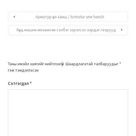
Арматур үнэ ханш / Armatur une hansh
Хүнд машин механизм сэлбэг хэрэгсэл зардаг газрууд
Таны имэйл хаягийг нийтлэхгүй.
Шаардлагатай талбаруудыг
*
гэж тэмдэглэсэн
Сэтгэгдэл
*