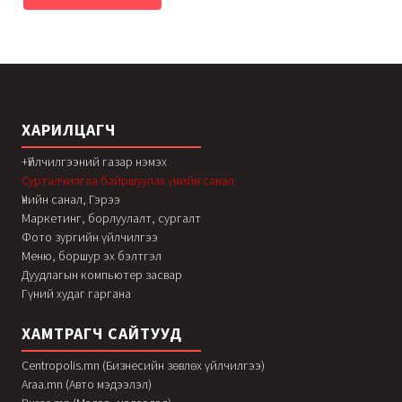
ХАРИЛЦАГЧ
+Үйлчилгээний газар нэмэх
Сурталчилгаа байршуулах үнийн санал
Үнийн санал, Гэрээ
Маркетинг, борлуулалт, сургалт
Фото зургийн үйлчилгээ
Меню, боршур эх бэлтгэл
Дуудлагын компьютер засвар
Гүний худаг гаргана
ХАМТРАГЧ САЙТУУД
Centropolis.mn (Бизнесийн зөвлөх үйлчилгээ)
Araa.mn (Авто мэдээлэл)