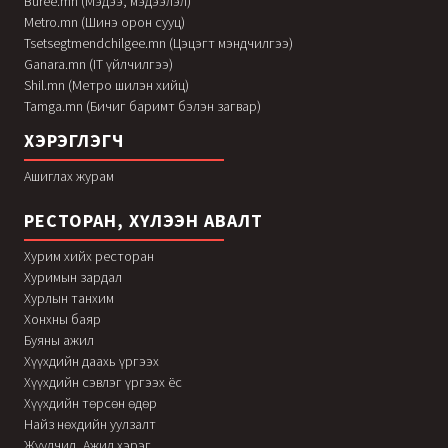
Buree.mn (Мэдээ, мэдээлэл)
Metro.mn (Шинэ орон сууц)
Tsetsegtmendchilgee.mn (Цэцэгт мэндчилгээ)
Ganara.mn (IT үйлчилгээ)
Shil.mn (Метро шилэн хийц)
Tamga.mn (Бичиг баримт бэлэн загвар)
ХЭРЭГЛЭГЧ
Ашиглах журам
РЕСТОРАН, ХҮЛЭЭН АВАЛТ
Хурим хийх ресторан
Хуримын зардал
Хурлын танхим
Хонхны баяр
Буяны ажил
Хүүхдийн даахь үргээх
Хүүхдийн сэвлэг үргээх ёс
Хүүхдийн төрсөн өдөр
Найз нөхдийн уулзалт
Жуулчид, Ажил хэрэг