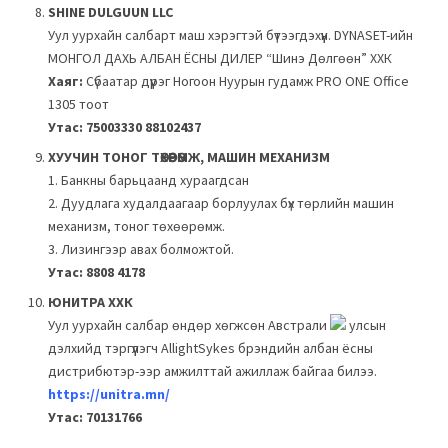
SHINE DULGUUN LLC
Уул уурхайн салбарт маш хэрэгтэй бүтээгдэхүүн.
DYNASET-ийн
МОНГОЛ ДАХЬ АЛБАН ЁСНЫ ДИЛЕР “Шинэ Дөлгөөн” ХХК
Хаяг:
Сүбаатар дүүрэг Ногоон Нуурын гудамж PRO ONE Office
1305 тоот
Утас: 75003330 88102437
ХУУЧИН ТОНОГ ТӨХӨӨРӨМЖ, МАШИН МЕХАНИЗМ
1. Банкны барьцаанд хураагдсан
2. Дуудлага худалдаагаар борлуулах бүх төрлийн машин
механизм, тоног төхөөрөмж.
3. Лизингээр авах болможтой.
Утас: 8808 4178
ЮНИТРА ХХК
Уул уурхайн салбар өндөр хөгжсөн Австрали
улсын
дэлхийд тэргүүлэгч AllightSykes брэндийн албан ёсны
дистрибютэр-ээр амжилттай ажиллаж байгаа билээ.
https://unitra.mn/
Утас: 70131766