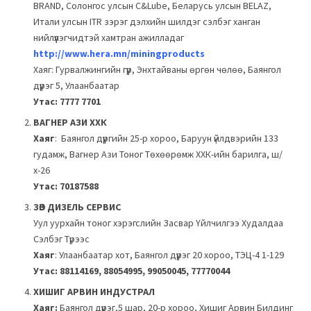
BRAND, Солонгос улсын C&Lube, Беларусь улсын BELAZ,
Итали улсын ITR зэрэг дэлхийн шилдэг сэлбэг ханган
нийлүүлэгчидтэй хамтран ажилладаг
http://www.hera.mn/miningproducts
Хаяг: Гурвалжингийн гүүр, Энхтайваны өргөн чөлөө, Баянгол
дүүрэг 5, Улаанбаатар
Утас: 7777 7701
ВАГНЕР АЗИ ХХК
Хаяг
: Баянгол дүүргийн 25-р хороо, Баруун үйлдвэрийн 133
гудамж, Вагнер Ази Тоног Төхөөрөмж ХХК-ийн барилга, ш/
х-26
Утас: 70187588
ЗӨВ ДИЗЕЛЬ СЕРВИС
Уул уурхайн тоног хэрэгслийн Засвар Үйлчилгээ Худалдаа
Сэлбэг Түрээс
Хаяг
: Улаанбаатар хот, Баянгол дүүрэг 20 хороо, ТЭЦ-4 1-129
Утас: 88114169, 88054995, 99050045, 77770044
ХИШИГ АРВИН ИНДУСТРАЛ
Хаяг:
Баянгол дүүрэг,5 шар, 20-р хороо, Хишиг Арвин Билдинг