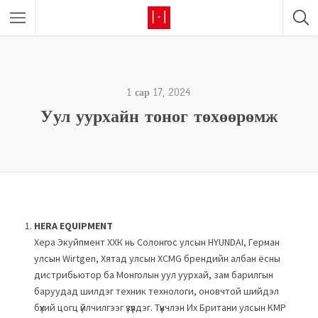
1 сар 17, 2024
Уул уурхайн тоног төхөөрөмж
HERA EQUIPMENT
Хера Экуйпмент ХХК нь Солонгос улсын HYUNDAI, Герман
улсын Wirtgen, Хятад улсын XCMG брендийн албан ёсны
дистрибьютор ба Монголын уул уурхай, зам барилгын
баруудад шилдэг техник технологи, оновчтой шийдэл
бүхий цогц үйлчилгээг үзүүлдэг. Түүнчлэн Их Британи улсын KMP