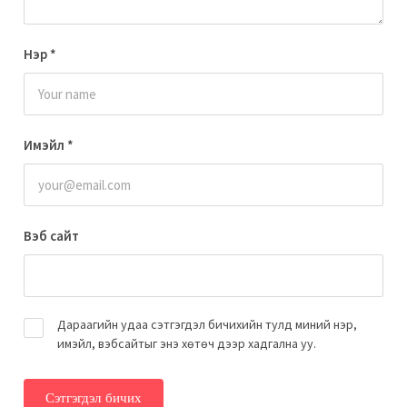
Нэр
*
Имэйл
*
Вэб сайт
Дараагийн удаа сэтгэгдэл бичихийн тулд миний нэр,
имэйл, вэбсайтыг энэ хөтөч дээр хадгална уу.