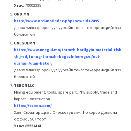
Утас
: 70002339
ORD.MN
http://www.ord.mn/index.php?newsid=2495
дээрх линкээр орон уул уурхайн тоног төхөөрөмжүүдийг үзэх
боломжтой
UNEGUI.MN
https://www.unegui.mn/thrmzh-barilgyin-material-tlsh-
thij-ed/tonog-thrmzh–bagazh-heregsel/uul-
uurhain/ulan-bator/
дээрх линкээр орон уул уурхайн тоног төхөөрөмжүүдийг үзэх
боломжтой
TSBON LLC
Mining equipment, tools, spare part, PPE supply, trade and
import. Construction
https://tsbon.com/
Хаяг: Сүхбаатар дүүрэг, Юнеско гудамж, 1-р хороо Дипломат
оффис , 507 тоот
Утас:
85554141