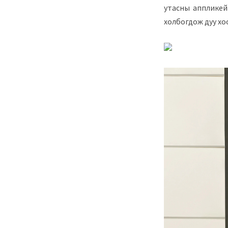
утасны аппликей
холбогдож дуу хо