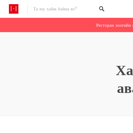
Ресторан зоогийн 
Ха
ав