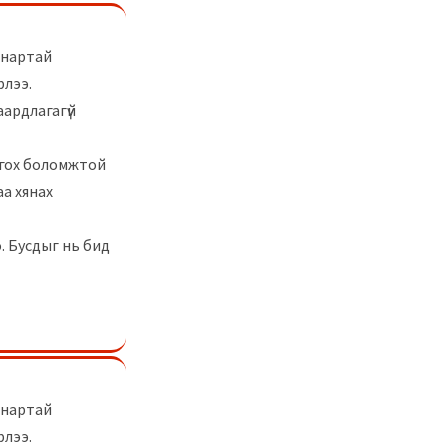
чанартай
рлээ.
аардлагагүй
лгох боломжтой
а хянах
. Бусдыг нь бид
чанартай
рлээ.