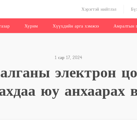
Хэрэгтэй нийтлэл
Бү
газар
Хурим
Хүүхдийн арга хэмжээ
Амралтын г
1 сар 17, 2024
алганы электрон ц
ахдаа юу анхаарах 