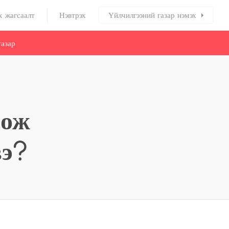
х жагсаалт
Нэвтрэх
Үйлчилгээний газар нэмэх
азар
оож
вэ?