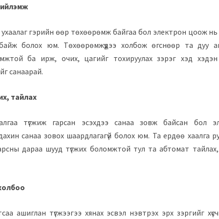
нийлэмж
 ухаалаг гэрийн өөр төхөөрөмж байгаа бол электрон цоож нь
 байж болох юм. Төхөөрөмжүүдээ холбож өгснөөр та дуу а
мжтой ба ирж, очих, цагийг тохируулах зэрэг хэд хэдэн
йг санаарай.
их, тайлах
лгаа түгжиж гарсан эсэхдээ санаа зовж байсан бол 
ахин санаа зовох шаардлагагүй болох юм. Та ердөө хаалга 
гарсны дараа шууд түгжих боломжтой тул та абтомат тайлах,
 холбоо
тсаа ашиглан түгжээгээ хянах эсвэл нэвтрэх эрх зэргийг хүс