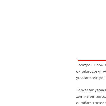
Электрон цоож нь
онгойлгодог ч түг
ухаалаг электрон
Та ухаалаг утсаа 
хэн нэгэн зогс
онгойлгож эсвэл 