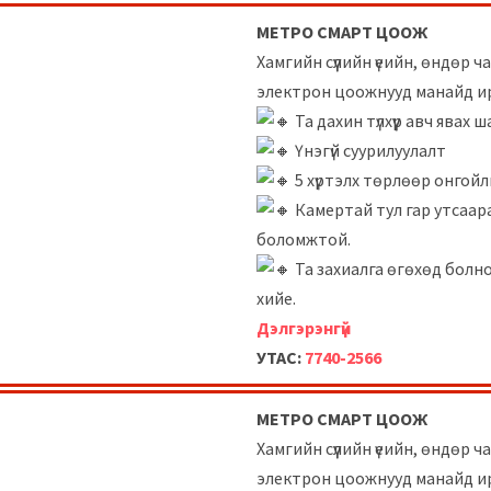
МЕТРО СМАРТ ЦООЖ
Хамгийн сүүлийн үеийн, өндөр 
электрон цоожнууд манайд и
Та дахин түлхүүр авч явах ш
Үнэгүй суурилуулалт
5 хүртэлх төрлөөр онгой
Камертай тул гар утсаара
боломжтой.
Та захиалга өгөхөд болно
хийе.
Дэлгэрэнгүй
УТАС:
7740-2566
МЕТРО СМАРТ ЦООЖ
Хамгийн сүүлийн үеийн, өндөр 
электрон цоожнууд манайд и