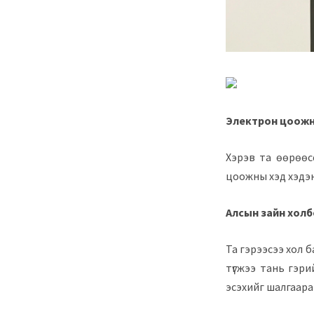
Электрон цоожн
Хэрэв та өөрөөсө
цоожны хэд хэдэн 
Алсын зайн хол
Та гэрээсээ хол б
түгжээ тань гэри
эсэхийг шалгаара