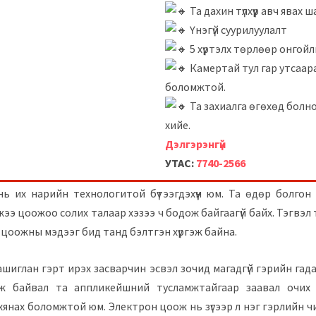
Та дахин түлхүүр авч явах ш
Үнэгүй суурилуулалт
5 хүртэлх төрлөөр онгой
Камертай тул гар утсаара
боломжтой.
Та захиалга өгөхөд болно
хийе.
Дэлгэрэнгүй
УТАС:
7740-2566
 их нарийн технологитой бүтээгдэхүүн юм. Та өдөр болгон 
жээ цоожоо солих талаар хэзээ ч бодож байгаагүй байх. Тэгвэл
 цоожны мэдээг бид танд бэлтгэн хүргэж байна.
ашиглан гэрт ирэх засварчин эсвэл зочид магадгүй гэрийн гадаа
ож байвал та аппликейшний тусламжтайгаар заавал очих ш
хянах боломжтой юм. Электрон цоож нь зүгээр л нэг гэрлийн ч