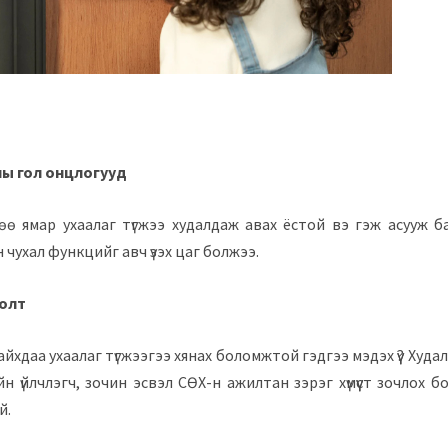
ы гол онцлогууд
ө ямар ухаалаг түгжээ худалдаж авах ёстой вэ гэж асууж б
чухал функцийг авч үзэх цаг болжээ.
болт
айхдаа ухаалаг түгжээгээ хянах боломжтой гэдгээ мэдэх үү? Худа
йн үйлчлэгч, зочин эсвэл СӨХ-н ажилтан зэрэг хүмүүст зочлох 
й.