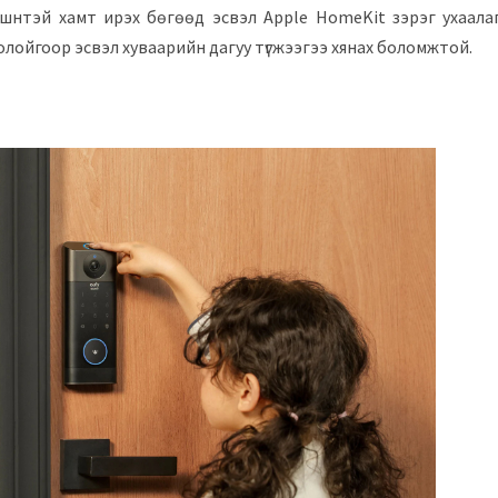
шнтэй хамт ирэх бөгөөд эсвэл Apple HomeKit зэрэг ухаала
олойгоор эсвэл хуваарийн дагуу түгжээгээ хянах боломжтой.