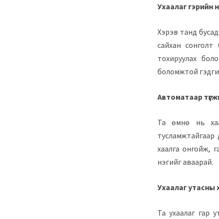
Ухаалаг гэрийн 
Хэрэв танд бусад
сайхан сонголт
тохируулах боло
боломжтой гэдги
Автоматаар түгж
Та өмнө нь хаа
тусламжтайгаар д
хаалга онгойж, 
нэгийг аваарай.
Ухаалаг утасны
Та ухаалаг гар у