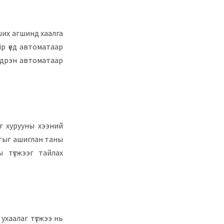
вших агшинд хаалга
р үед автоматаар
эдрэн автоматаар
аг хурууны хээний
тгыг ашиглан таны
ны түгжээг тайлах
 ухаалаг түгжээ нь