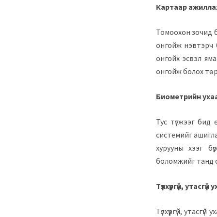
Картаар ажилла
Томоохон зочид бу
онгойж нэвтэрч 
онгойх эсвэл ям
онгойж болох төр
Биометрийн уха
Тус түгжээг бид 
системийг ашигла
хурууны хээг бүр
боломжийг танд 
Түлхүүргүй, утасгүй
Түлхүүргүй, утасг