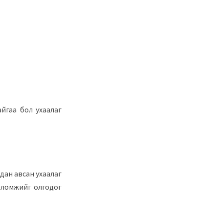
айгаа бол ухаалаг
лдан авсан ухаалаг
боломжийг олгодог