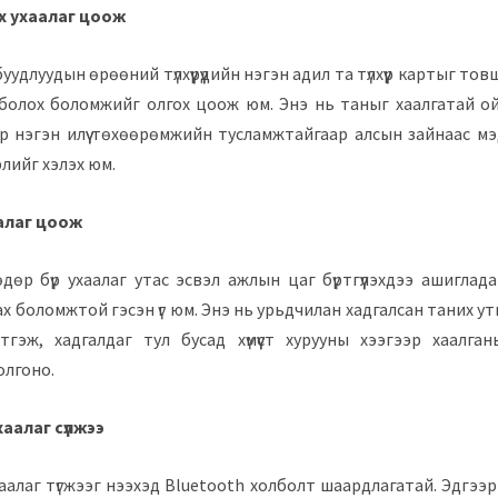
х ухаалаг цоож
удлуудын өрөөний түлхүүрүүдийн нэгэн адил та түлхүүр картыг то
болох боломжийг олгох цоож юм. Энэ нь таныг хаалгатай ой
ар нэгэн илүү төхөөрөмжийн тусламжтайгаар алсын зайнаас м
лийг хэлэх юм.
алаг цоож
өдөр бүр ухаалаг утас эсвэл ажлын цаг бүртгүүлэхдээ ашиглад
х боломжтой гэсэн үг юм. Энэ нь урьдчилан хадгалсан таних у
тгэж, хадгалдаг тул бусад хүмүүст хурууны хээгээр хаалга
олгоно.
 ухаалаг сүлжээ
үй ухаалаг түгжээг нээхэд Bluetooth холболт шаардлагатай. Эдгээр