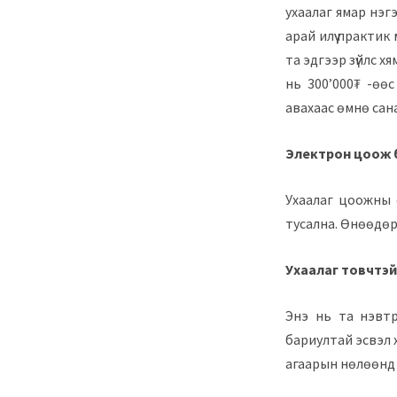
ухаалаг ямар нэг
арай илүү практи
та эдгээр зүйлс 
нь 300’000₮ -өөс
авахаас өмнө сана
Электрон цоож б
Ухаалаг цоожны о
тусална. Өнөөдөр
Ухаалаг товчтэй 
Энэ нь та нэвтр
бариултай эсвэл х
агаарын нөлөөнд а