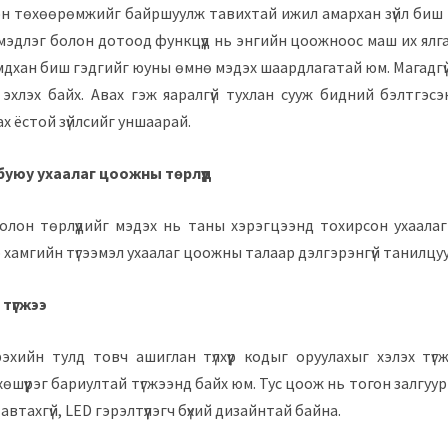
эн төхөөрөмжийг байршуулж тавихтай ижил амархан зүйл биш
к мэдлэг болон дотоод функцүүд нь энгийн цоожноос маш их ялг
хямдхан биш гэдгийг юуны өмнө мэдэх шаардлагатай юм. Магадгү
 эхлэх байх. Авах гэж яаралгүй тухлан сууж бидний бэлтгэ
х ёстой зүйлсийг уншаарай.
уюу ухаалаг цоожны төрлүүд
лон төрлүүдийг мэдэх нь таны хэрэгцээнд тохирсон ухаалаг
 хамгийн түгээмэл ухаалаг цоожны талаар дэлгэрэнгүй танилцуу
түгжээ
эхийн тулд товч ашиглан түлхүүр кодыг оруулахыг хэлэх түг
өшүүрэг бариултай түгжээнд байх юм. Тус цоож нь тогон залгуур
втахгүй, LED гэрэлтүүлэгч бүхий дизайнтай байна.