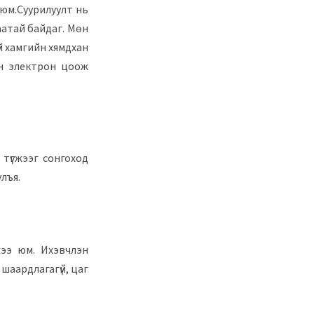
 юм.Суурилуулт нь
аатай байдаг. Мөн
й хамгийн хямдхан
сэн электрон цоож
 түгжээг сонгоход
лъя.
жээ юм. Ихэвчлэн
 шаардлагагүй, цаг