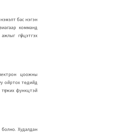
 нэмэлт бас нэгэн
виагаар комманд
 ажлыг гүйцэтгэх
электрон цоожны
руу ойртох төдийд
 түгжих функцтэй
ч болно. Худалдан