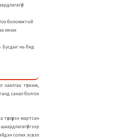
аардлагагүй
лгох боломжтой
а хянах
. Бусдыг нь бид
л хаалгаа түгжиж,
 танд санал болгох
 түлхүүрээ мартсан
аардлагагүйгээр
ийдэн солих эсвэл