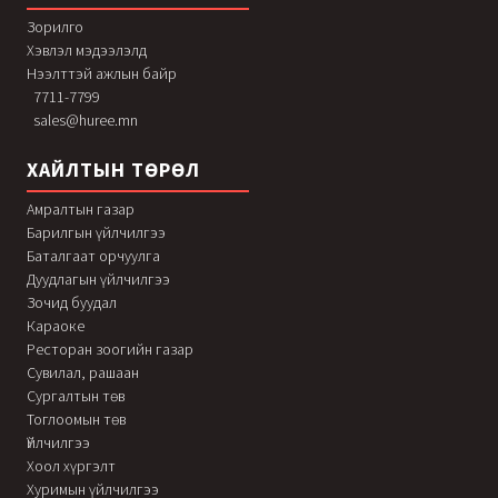
Зорилго
Хэвлэл мэдээлэлд
Нээлттэй ажлын байр
7711-7799
sales@huree.mn
ХАЙЛТЫН ТӨРӨЛ
Амралтын газар
Барилгын үйлчилгээ
Баталгаат орчуулга
Дуудлагын үйлчилгээ
Зочид буудал
Караоке
Ресторан зоогийн газар
Сувилал, рашаан
Сургалтын төв
Тоглоомын төв
Үйлчилгээ
Хоол хүргэлт
Хуримын үйлчилгээ