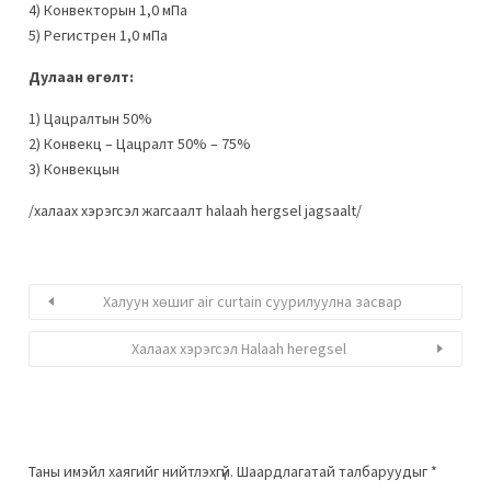
4) Конвекторын 1,0 мПа
5) Регистрен 1,0 мПа
Дулаан өгөлт:
1) Цацралтын 50%
2) Конвекц – Цацралт 50% – 75%
3) Конвекцын
/халаах хэрэгсэл жагсаалт halaah hergsel jagsaalt/
Халуун хөшиг air curtain суурилуулна засвар
Халаах хэрэгсэл Halaah heregsel
Таны имэйл хаягийг нийтлэхгүй.
Шаардлагатай талбаруудыг
*