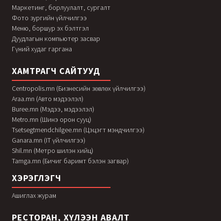
Маркетинг, борлуулалт, сургалт
Фото зургийн үйлчилгээ
Меню, боршур эх бэлтгэл
Дуудлагын компьютер засвар
Гүний худаг гаргана
ХАМТРАГЧ САЙТУУД
Centropolis.mn (Бизнесийн зөвлөх үйлчилгээ)
Araa.mn (Авто мэдээлэл)
Buree.mn (Мэдээ, мэдээлэл)
Metro.mn (Шинэ орон сууц)
Tsetsegtmendchilgee.mn (Цэцэгт мэндчилгээ)
Ganara.mn (IT үйлчилгээ)
Shil.mn (Метро шилэн хийц)
Tamga.mn (Бичиг баримт бэлэн загвар)
ХЭРЭГЛЭГЧ
Ашиглах журам
РЕСТОРАН, ХҮЛЭЭН АВАЛТ