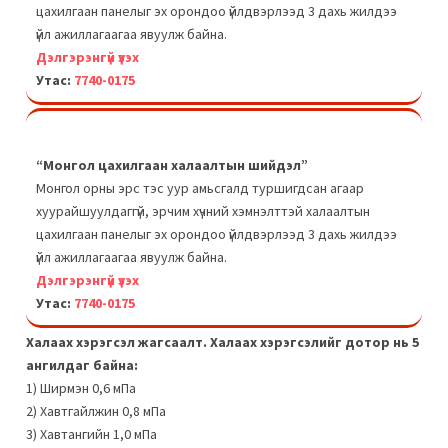
цахилгаан панелыг эх орондоо үйлдвэрлээд 3 дахь жилдээ
үйл ажиллагаагаа явуулж байна.
Дэлгэрэнгүй үзэх
Утас:
7740-0175
“Монгол цахилгаан халаалтын шийдэл”
Монгол орны эрс тэс уур амьсгалд туршигдсан агаар
хуурайшуулдаггүй, эрчим хүчний хэмнэлттэй халаалтын
цахилгаан панелыг эх орондоо үйлдвэрлээд 3 дахь жилдээ
үйл ажиллагаагаа явуулж байна.
Дэлгэрэнгүй үзэх
Утас:
7740-0175
Халаах хэрэгсэл жагсаалт. Халаах хэрэгсэлийг дотор нь 5
ангилдаг байна:
1) Ширмэн 0,6 мПа
2) Хавтгайлжин 0,8 мПа
3) Хавтангийн 1,0 мПа