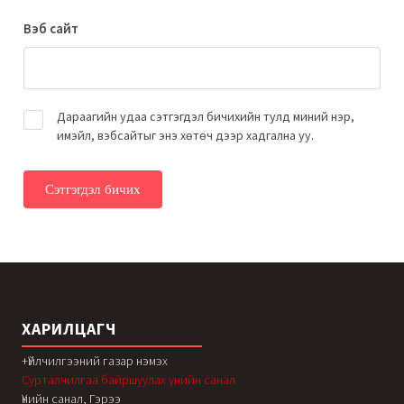
Вэб сайт
Дараагийн удаа сэтгэгдэл бичихийн тулд миний нэр,
имэйл, вэбсайтыг энэ хөтөч дээр хадгална уу.
ХАРИЛЦАГЧ
+Үйлчилгээний газар нэмэх
Сурталчилгаа байршуулах үнийн санал
Үнийн санал, Гэрээ