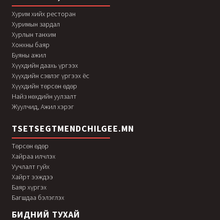
Хурим хийх ресторан
Хуримын зардал
Хурлын танхим
Хонхны баяр
Буяны ажил
Хүүхдийн даахь үргээх
Хүүхдийн сэвлэг үргээх ёс
Хүүхдийн төрсөн өдөр
Найз нөхдийн уулзалт
Жуулчид, Ажил хэрэг
TSETSEGTMENDCHILGEE.MN
Төрсөн өдөр
Хайраа илчлэх
Уучлалт гуйх
Хайрт ээждээ
Баяр хүргэх
Багшдаа бэлэглэх
БИДНИЙ ТУХАЙ