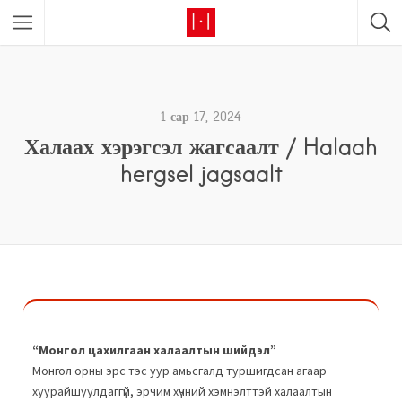
1 сар 17, 2024
Халаах хэрэгсэл жагсаалт / Halaah
hergsel jagsaalt
“Монгол цахилгаан халаалтын шийдэл”
Монгол орны эрс тэс уур амьсгалд туршигдсан агаар
хуурайшуулдаггүй, эрчим хүчний хэмнэлттэй халаалтын