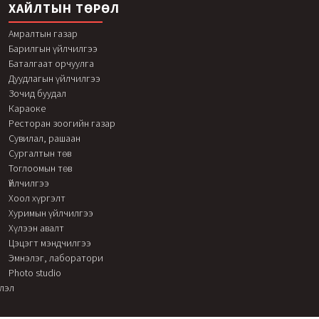
ХАЙЛТЫН ТӨРӨЛ
Амралтын газар
Барилгын үйлчилгээ
Баталгаат орчуулга
Дуудлагын үйлчилгээ
Зочид буудал
Караоке
Ресторан зоогийн газар
Сувилал, рашаан
Сургалтын төв
Тоглоомын төв
Үйлчилгээ
Хоол хүргэлт
Хуримын үйлчилгээ
Хүлээн авалт
Цэцэгт мэндчилгээ
Эмнэлэг, лаборатори
Photo studio
элэл