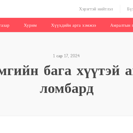
Хэрэгтэй нийтлэл
Бү
газар
Хурим
Хүүхдийн арга хэмжээ
Амралтын г
1 сар 17, 2024
мгийн бага хүүтэй а
ломбард