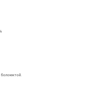
5%
л) боломжтой.