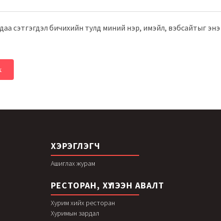
аа сэтгэгдэл бичихийн тулд миний нэр, имэйл, вэбсайтыг энэ х
ХЭРЭГЛЭГЧ
Ашиглах журам
РЕСТОРАН, ХҮЛЭЭН АВАЛТ
Хурим хийх ресторан
Хуримын зардал