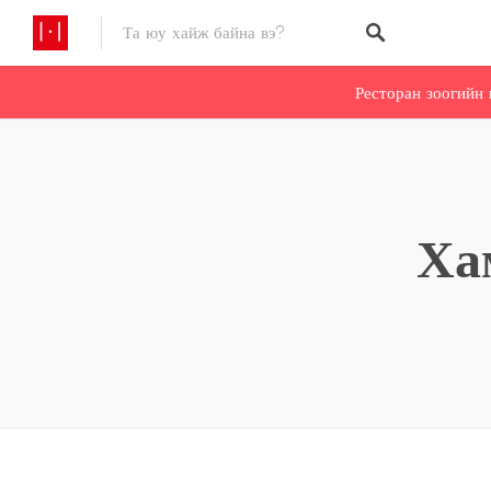
Ресторан зоогийн 
Ха