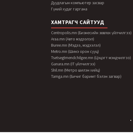
Дуудлагын компьютер засвар
Гүний худаг гаргана
ХАМТРАГЧ САЙТУУД
Centropolis.mn (Бизнесийн зөвлөх үйлчилгээ)
Araa.mn (Авто мэдээлэл)
Buree.mn (Мэдээ, мэдээлэл)
Metro.mn (Шинэ орон сууц)
Tsetsegtmendchilgee.mn (Цэцэгт мэндчилгээ)
Ganara.mn (IT үйлчилгээ)
Shil.mn (Метро шилэн хийц)
Tamga.mn (Бичиг баримт бэлэн загвар)