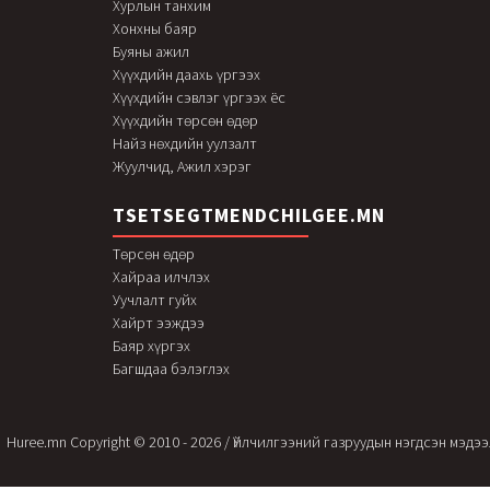
Хурлын танхим
Хонхны баяр
Буяны ажил
Хүүхдийн даахь үргээх
Хүүхдийн сэвлэг үргээх ёс
Хүүхдийн төрсөн өдөр
Найз нөхдийн уулзалт
Жуулчид, Ажил хэрэг
TSETSEGTMENDCHILGEE.MN
Төрсөн өдөр
Хайраа илчлэх
Уучлалт гуйх
Хайрт ээждээ
Баяр хүргэх
Багшдаа бэлэглэх
Huree.mn Copyright © 2010 - 2026 / Үйлчилгээний газруудын нэгдсэн мэдэ