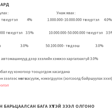
БАРД
байршуулах : Унаж явах :
000 төг хүртэл 4% 1.000.000-10.000.000 төг хүртэл 4.0%
0.000 төг хүртэл 3.5% 10.000.000-50.000.000 төг хүртэл 3.
төг дээш 3.0% 50.100.000- төг дээш 3.0%
 50, автомашинууд дээр зээлийн хэмжээ харгалзахгүй 3.0%
авбал хүү хоногоор тооцогдож хасагдана
 зээлээс мөнгө хасуулж, нэмэгдүүлэх (зогсоолд байршуулах зээ
ээлэл
Н БАРЬЦААЛСАН БАГА ХҮҮТЭЙ ЗЭЭЛ ОЛГОНО