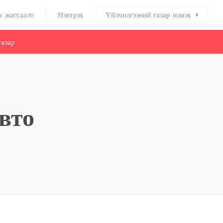
х жагсаалт
Нэвтрэх
Үйлчилгээний газар нэмэх
азар
вто