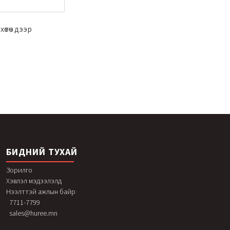
өтөч дээр
БИДНИЙ ТУХАЙ
Зорилго
Хэвлэл мэдээлэлд
Нээлттэй ажлын байр
7711-7799
sales@huree.mn