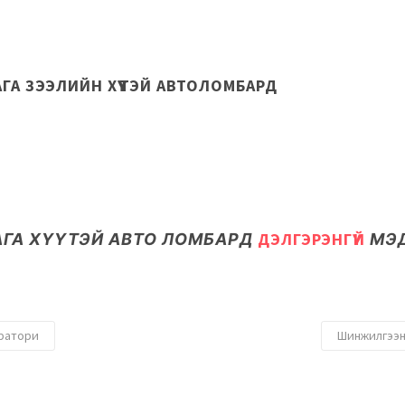
АГА ЗЭЭЛИЙН ХҮҮТЭЙ АВТОЛОМБАРД
АГА ХҮҮТЭЙ АВТО ЛОМБАРД
ДЭЛГЭРЭНГҮЙ
МЭ
оратори
Шинжилгээн