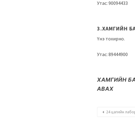
Утас: 90094433
3.ХАМГИЙН Б
Үнэ тохирно.
Утас:
89444900
ХАМГИЙН Б
АВАХ
24 цагийн лаб