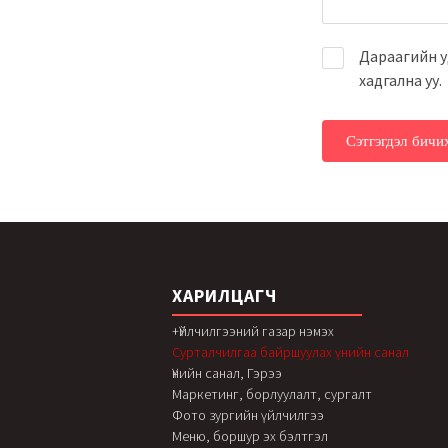
Дараагийн уд
хадгална уу.
ХАРИЛЦАГЧ
+Үйлчилгээний газар нэмэх
Сурталчилгаа байршуулах үнийн санал
Үнийн санал, Гэрээ
Маркетинг, борлуулалт, сургалт
Фото зургийн үйлчилгээ
Меню, боршур эх бэлтгэл