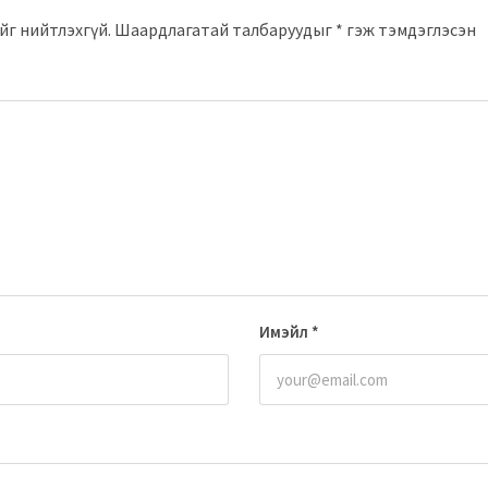
йг нийтлэхгүй.
Шаардлагатай талбаруудыг
*
гэж тэмдэглэсэн
Имэйл
*