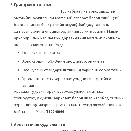
Гранд мед эмнэлэг
Тус кабинет нь арьс, харшлын
эмгэгийг цахилгаан эмчилгээний аппарат болон сүүлийн үеийн
багаж ашиглан үйлчлүүлэгчийн аюулгүй байдал, тав тухыг
хангасан орчинд оношилгоо, эмчилгээ хийж байна. Манай
арьс харшлын кабинет нь дараах өвчин эмгэгийг оношилж
эмчлэн зөвлөгөө өгнө. Үүнд:
Гоо заслын зөвлөгөө
Арьс харшил, БЗХӨ-ний оношилгоо, эмчилгээ
Олон улсын стандартын түвшинд харшлын сорил тавих
Ургамлын тоосны харшлаас урьдчилан сэргийлэх
эмчилгээ
Арьсаар тууралт гарах, цэврүүтэх, улайх, загатнах,
холцруутах, үс хумсны өөрчлөлт болон ямар нэг зүйлд харших
зэрэг шинжүүд илэрвэл арьс харшлын эмчид үзүүлэхийг зөвлөж
байна. Утас:
7700-0066
Арьсны өвчин судлалын төв