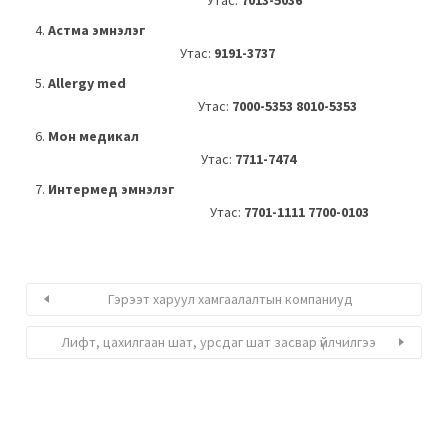
Утас:
7013-5036
Астма эмнэлэг
Утас:
9191-3737
Allergy med
Утас:
7000-5353 8010-5353
Мон медикал
Утас:
7711-7474
Интермед эмнэлэг
Утас:
7701-1111 7700-0103
Гэрээт харуул хамгаалалтын компаниуд
Лифт, цахилгаан шат, урсдаг шат засвар үйлчилгээ