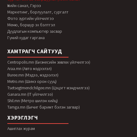
Үнийн санал, Гэрээ
Маркетинг, борлуулалт, сургалт
Фото зургийн үйлчилгээ
Меню, боршур эх бэлтгэл
Дуудлагын компьютер засвар
Гүний худаг гаргана
ХАМТРАГЧ САЙТУУД
Centropolis.mn (Бизнесийн зөвлөх үйлчилгээ)
Araa.mn (Авто мэдээлэл)
Buree.mn (Мэдээ, мэдээлэл)
Metro.mn (Шинэ орон сууц)
Tsetsegtmendchilgee.mn (Цэцэгт мэндчилгээ)
Ganara.mn (IT үйлчилгээ)
Shil.mn (Метро шилэн хийц)
Tamga.mn (Бичиг баримт бэлэн загвар)
ХЭРЭГЛЭГЧ
Ашиглах журам