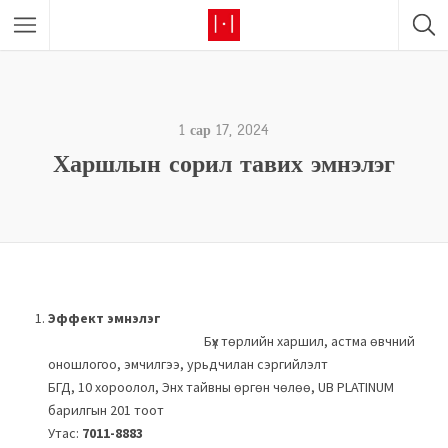
1 сар 17, 2024
Харшлын сорил тавих эмнэлэг
Эффект эмнэлэг
Бүх төрлийн харшил, астма өвчний
оношлогоо, эмчилгээ, урьдчилан сэргийлэлт
БГД, 10 хороолол, Энх тайвны өргөн чөлөө, UB PLATINUM
барилгын 201 тоот
Утас:
7011-8883