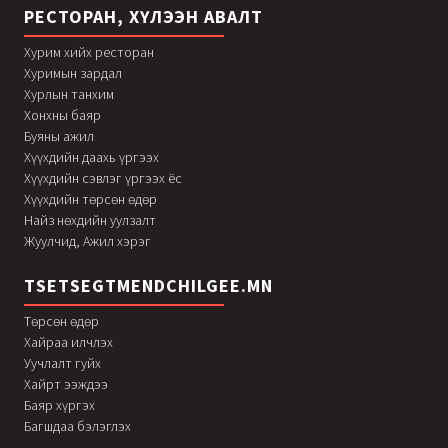
РЕСТОРАН, ХҮЛЭЭН АВАЛТ
Хурим хийх ресторан
Хуримын зардал
Хурлын танхим
Хонхны баяр
Буяны ажил
Хүүхдийн даахь үргээх
Хүүхдийн сэвлэг үргээх ёс
Хүүхдийн төрсөн өдөр
Найз нөхдийн уулзалт
Жуулчид, Ажил хэрэг
TSETSEGTMENDCHILGEE.MN
Төрсөн өдөр
Хайраа илчлэх
Уучлалт гуйх
Хайрт ээждээ
Баяр хүргэх
Багшдаа бэлэглэх