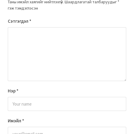
Таны имэйл хаягийг нийтлэхгүй.
Шаардлагатай талбаруудыг
*
гэж тэмдэглэсэн
Сэтгэгдэл
*
Нэр
*
Имэйл
*