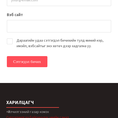
Вэб сайт
Дараагийн удаа сэтгэгдэл бичихийн тулд миний нэр,
имэйл, вэбсайтыг энэ хөтөч дээр хадгална уу.
ХАРИЛЦАГЧ
+Үйлчилгээний газар нэмэх
Сурталчилгаа байршуулах үнийн санал