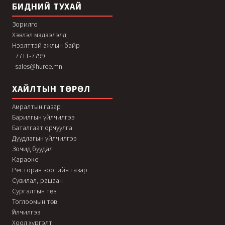
БИДНИЙ ТУХАЙ
Зорилго
Хэвлэл мэдээлэлд
Нээлттэй ажлын байр
7711-7799
sales@huree.mn
ХАЙЛТЫН ТӨРӨЛ
Амралтын газар
Барилгын үйлчилгээ
Баталгаат орчуулга
Дуудлагын үйлчилгээ
Зочид буудал
Караоке
Ресторан зоогийн газар
Сувилал, рашаан
Сургалтын төв
Тоглоомын төв
Үйлчилгээ
Хоол хүргэлт