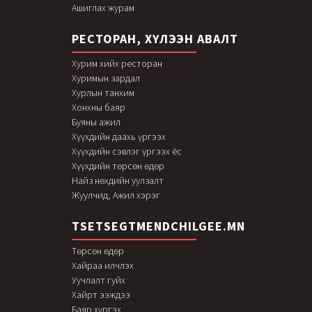
Ашиглах журам
РЕСТОРАН, ХҮЛЭЭН АВАЛТ
Хурим хийх ресторан
Хуримын зардал
Хурлын танхим
Хонхны баяр
Буяны ажил
Хүүхдийн даахь үргээх
Хүүхдийн сэвлэг үргээх ёс
Хүүхдийн төрсөн өдөр
Найз нөхдийн уулзалт
Жуулчид, Ажил хэрэг
TSETSEGTMENDCHILGEE.MN
Төрсөн өдөр
Хайраа илчлэх
Уучлалт гуйх
Хайрт ээждээ
Баяр хүргэх