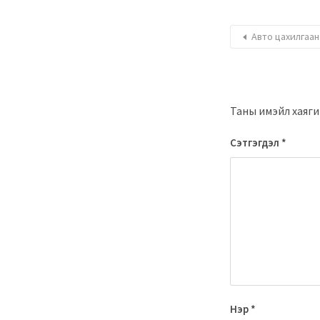
Авто цахилгаа
Таны имэйл хаяги
Сэтгэгдэл
*
Нэр
*