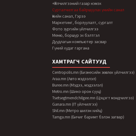
+Үйлчилгээний газар нэмэх
Сурталчилгаа байршуулах үнийн санал
Үнийн санал, Гэрээ
Маркетинг, борлуулалт, сургалт
Фото зургийн үйлчилгээ
Меню, боршур эх бэлтгэл
Дуудлагын компьютер засвар
Гүний худаг гаргана
ХАМТРАГЧ САЙТУУД
Centropolis.mn (Бизнесийн зөвлөх үйлчилгээ)
Araa.mn (Авто мэдээлэл)
Buree.mn (Мэдээ, мэдээлэл)
Metro.mn (Шинэ орон сууц)
Tsetsegtmendchilgee.mn (Цэцэгт мэндчилгээ)
Ganara.mn (IT үйлчилгээ)
Shil.mn (Метро шилэн хийц)
Tamga.mn (Бичиг баримт бэлэн загвар)