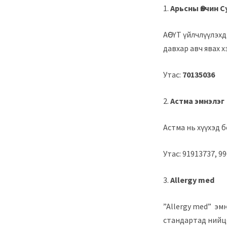
1.
Арьсны Өвчин 
АӨСҮТ үйлчлүүлэх
давхар авч явах 
Утас:
70135036
2.
Астма эмнэлэг
Астма нь хүүхэд 
Утас: 91913737, 9
3.
Allergy med
”Allergy med” эм
стандартад нийц