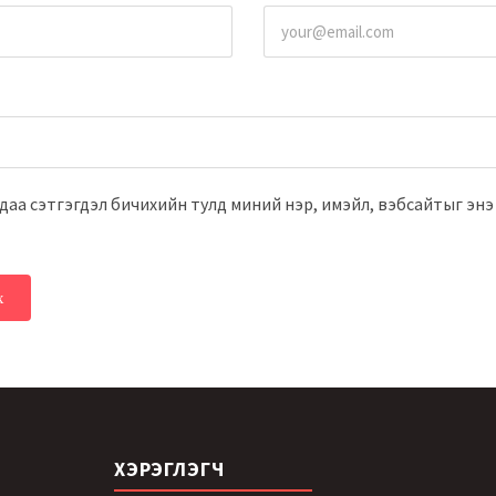
даа сэтгэгдэл бичихийн тулд миний нэр, имэйл, вэбсайтыг энэ
ХЭРЭГЛЭГЧ