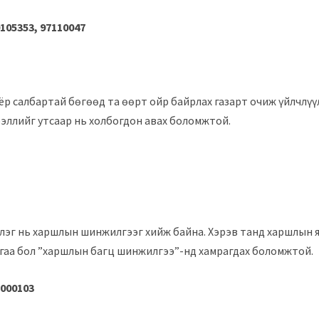
105353, 97110047
оёр салбартай бөгөөд та өөрт ойр байрлах газарт очиж үйлчлүү
эллийг утсаар нь холбогдон авах боломжтой.
лэг нь харшлын шинжилгээг хийж байна. Хэрэв танд харшлын 
гаа бол ”харшлын багц шинжилгээ”-нд хамрагдах боломжтой.
7000103