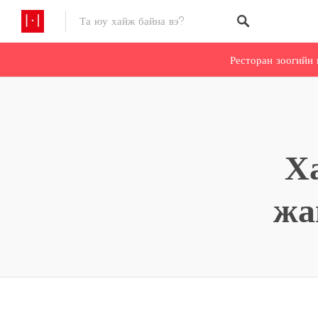
Ресторан зоогийн 
Х
жа