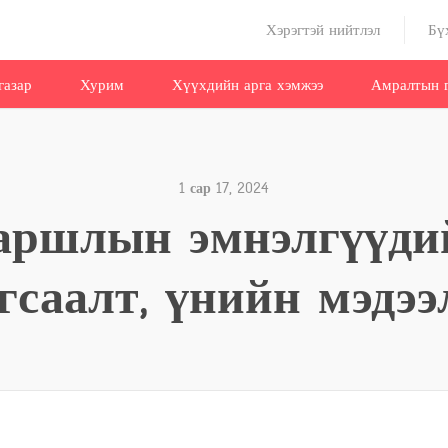
Хэрэгтэй нийтлэл
Бү
газар
Хурим
Хүүхдийн арга хэмжээ
Амралтын г
1 сар 17, 2024
аршлын эмнэлгүүди
гсаалт, үнийн мэдээ