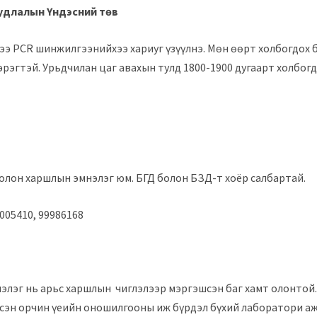
Судлалын Үндэсний төв
дээ PCR шинжилгээнийхээ хариуг үзүүлнэ. Мөн өөрт холбогдох
хэрэгтэй. Урьдчилан цаг авахын тулд 1800-1900 дугаарт холбог
болон харшлын эмнэлэг юм. БГД болон БЗД-т хоёр салбартай.
9005410, 99986168
нэлэг нь арьс харшлын чиглэлээр мэргэшсэн баг хамт олонтой
сэн орчин үеийн оношилгооны иж бүрдэл бүхий лаборатори аж