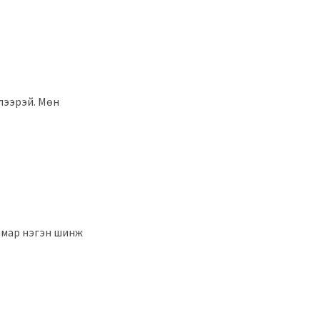
лээрэй. Мөн
ямар нэгэн шинж