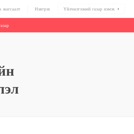
х жагсаалт
Нэвтрэх
Үйлчилгээний газар нэмэх
азар
йн
лэл