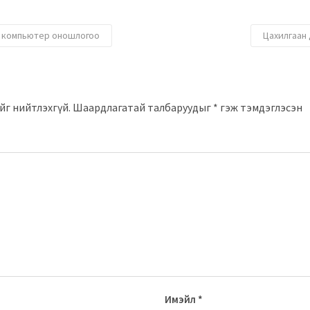
н компьютер оношлогоо
Цахилгаан
йг нийтлэхгүй.
Шаардлагатай талбаруудыг
*
гэж тэмдэглэсэн
Имэйл
*