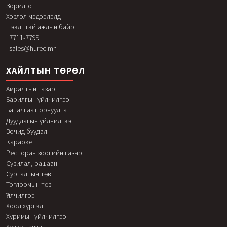
Зорилго
Хэвлэл мэдээлэлд
Нээлттэй ажлын байр
7711-7799
sales@huree.mn
ХАЙЛТЫН ТӨРӨЛ
Амралтын газар
Барилгын үйлчилгээ
Баталгаат орчуулга
Дуудлагын үйлчилгээ
Зочид буудал
Караоке
Ресторан зоогийн газар
Сувилал, рашаан
Сургалтын төв
Тоглоомын төв
Үйлчилгээ
Хоол хүргэлт
Хуримын үйлчилгээ