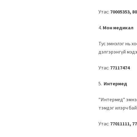
Утас:
70005353, 80
4.
Мон медикал
Тус эмнэлэг нь х
дэлгэрэнгүй мэдэ
Утас:
77117474
5.
Интермед
”Интермед” эмнэ
тэмдэг илэрч бай
Утас:
77011111, 7