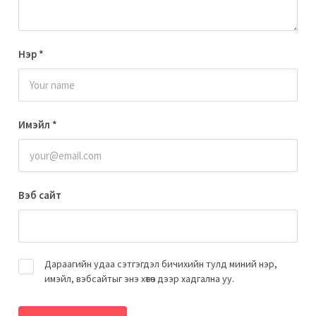
Нэр
*
Имэйл
*
Вэб сайт
Дараагийн удаа сэтгэгдэл бичихийн тулд миний нэр,
имэйл, вэбсайтыг энэ хөтөч дээр хадгална уу.