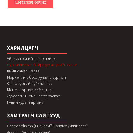
ХАРИЛЦАГЧ
+Үйлчилгээний газар нэмэх
Сурталчилгаа байршуулах үнийн санал
Үнийн санал, Гэрээ
Маркетинг, борлуулалт, сургалт
Фото зургийн үйлчилгээ
Меню, боршур эх бэлтгэл
Дуудлагын компьютер засвар
Гүний худаг гаргана
ХАМТРАГЧ САЙТУУД
Centropolis.mn (Бизнесийн зөвлөх үйлчилгээ)
Araa.mn (Авто мэдээлэл)