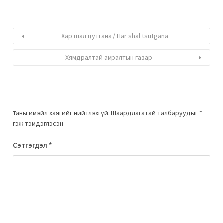
Хар шал цутгана / Har shal tsutgana
Хямдралтай амралтын газар
Таны имэйл хаягийг нийтлэхгүй.
Шаардлагатай талбаруудыг
*
гэж тэмдэглэсэн
Сэтгэгдэл
*