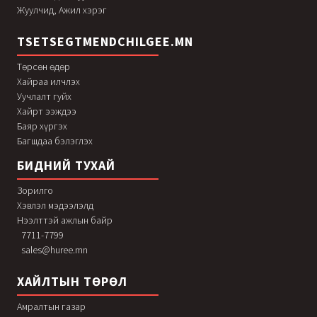
Жуулчид, Ажил хэрэг
TSETSEGTMENDCHILGEE.MN
Төрсөн өдөр
Хайраа илчлэх
Уучлалт гуйх
Хайрт ээждээ
Баяр хүргэх
Багшдаа бэлэглэх
БИДНИЙ ТУХАЙ
Зорилго
Хэвлэл мэдээлэлд
Нээлттэй ажлын байр
7711-7799
sales@huree.mn
ХАЙЛТЫН ТӨРӨЛ
Амралтын газар