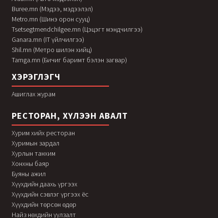
Buree.mn (Мэдээ, мэдээлэл)
Metro.mn (Шинэ орон сууц)
Tsetsegtmendchilgee.mn (Цэцэгт мэндчилгээ)
Ganara.mn (IT үйлчилгээ)
Shil.mn (Метро шилэн хийц)
Tamga.mn (Бичиг баримт бэлэн загвар)
ХЭРЭГЛЭГЧ
Ашиглах журам
РЕСТОРАН, ХҮЛЭЭН АВАЛТ
Хурим хийх ресторан
Хуримын зардал
Хурлын танхим
Хонхны баяр
Буяны ажил
Хүүхдийн даахь үргээх
Хүүхдийн сэвлэг үргээх ёс
Хүүхдийн төрсөн өдөр
Найз нөхдийн уулзалт