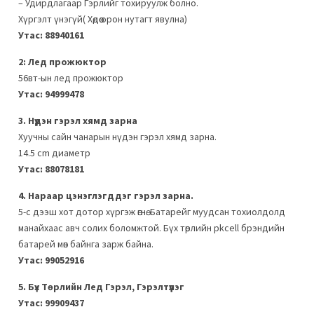
– Удирдлагаap Гэрлийг тохируулж болно.
Хүргэлт үнэгүй( Хөдөө орон нутагт явулна)
Утас: 88940161
2: Лед прожюктор
56вт-ын лед прожюктор
Утас: 94999478
3. Нүдэн гэрэл хямд зарна
Хуучны сайн чанарын нүдэн гэрэл хямд зарна.
14.5 cm диаметр
Утас: 88078181
4. Нараар цэнэглэгддэг гэрэл зарна.
5-с дээш хот дотор хүргэж өгнө. Батарейг муудсан тохиолдолд
манайхаас авч солих боломжтой. Бүх төрлийн pkcell брэндийн
батарей мөн байнга зарж байна.
Утас: 99052916
5. Бүх Төрлийн Лед Гэрэл, Гэрэлтүүлэг
Утас: 99909437