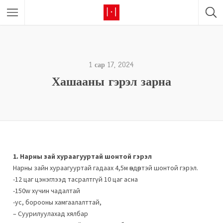
1 сар 17, 2024
Хашааны гэрэл зарна
1. Нарны зай хураагууртай шонтой гэрэл
Нарны зайн хураагууртай гадаах 4,5м өндөртэй шонтой гэрэл.
-12 цаг цэнэглээд тасралтгүй 10 цаг асна
-150w хүчин чадалтай
-ус, борооны хамгаалалттай,
– Суурилуулахад хялбар