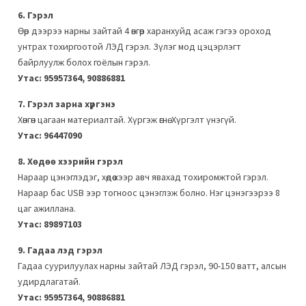
6. Гэрэл
Өөр дээрээ нарны зайтай 4 өнгөөр харанхуйд асаж гэгээ ороход
унтрах тохиргоотой ЛЭД гэрэл. Зүлэг мод цэцэрлэгт
байрлуулж болох гоёлын гэрэл.
Утас: 95957364, 90886881
7. Гэрэл зарна хүргэнэ
Хөнгөн цагаан материалтай. Хүргэж өгнө. Хүргэлт үнэгүй.
Утас: 96447090
8. Хөдөө хээрийн гэрэл
Нараар цэнэглэдэг, хөдөө хээр авч явахад тохиромжтой гэрэл.
Нараар бас USB ээр тогноос цэнэглэж болно. Нэг цэнэгээрээ 8
цаг ажиллана.
Утас: 89897103
9. Гадаа лэд гэрэл
Гадаа суурилуулах нарны зайтай ЛЭД гэрэл, 90-150 ватт, алсын
удирдлагатай.
Утас: 95957364, 90886881