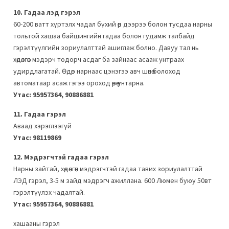
10. Гадаа лэд гэрэл
60-200 ватт хүртэлх чадал бүхий өөр дээрээ болон тусдаа нарны
тольтой хашаа байшингийн гадаа болон гудамж талбайд
гэрэлтүүлгийн зориулалттай ашиглаж болно. Давуу тал нь
хөдөлгөөн мэдэрч тодорч асдаг ба зайнаас асааж унтраах
удирдлагатай. Өдөр нарнаас цэнэгээ авч шөнө болоход
автоматаар асаж гэгээ ороход өөрөө унтарна.
Утас: 95957364, 90886881
11. Гадаа гэрэл
Аваад хэрэглээгүй
Утас: 98119869
12. Мэдрэгчтэй гадаа гэрэл
Нарны зайтай, хөдөлгөөн мэдрэгчтэй гадаа тавих зориулалттай
ЛЭД гэрэл, 3-5 м зайд мэдрэгч ажиллана. 600 Люмен буюу 50вт
гэрэлтүүлэх чадалтай.
Утас: 95957364, 90886881
хашааны гэрэл