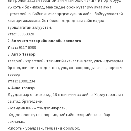
Битүү болон задгай тэвштэй ачигчтай болон ачигчгүй Портерууд
УБ хотын бүх чиглэлд, Мөн хөдөө орон нутаг руу ачаа ачна
нүүлгэлт хийнэ. Байнгын ачаа хүргүүлэх хувь хүн албан байгууллагатай
хамтарч ажиллана. Хот болон хөдөөд зам сайн мэдэх
туршлагатай залуустай.
Утас: 88859920
2.
Зорчигч тээврийн онлайн захиалга
Утас:
9117 6599
3.
Авто Тээвэр
Тээврийн хэрэгслийн техникийн хяналтын үзлэг, улсын дугаарын
бүртгэл, шилжилт хөдөлгөөн, улс, хот хоорондын ачаа, зорчигч
тээвэр
Утас:
19001234
4.
Ачаа тээвэр
Дуудлагаар очиж ковид-19-н шинжилгээ хийнэ. Хариу гэрэгэ.мн
сайтад бүртгэгдэнэ.
-Ковидын шинж тэмдэг илэрсэн,
-Хөдөө орон нутагт зорчих, нийтийн тээврийн тасалбар
захиалах,
-Спортын уралдаан, тэмцээнд оролцох,