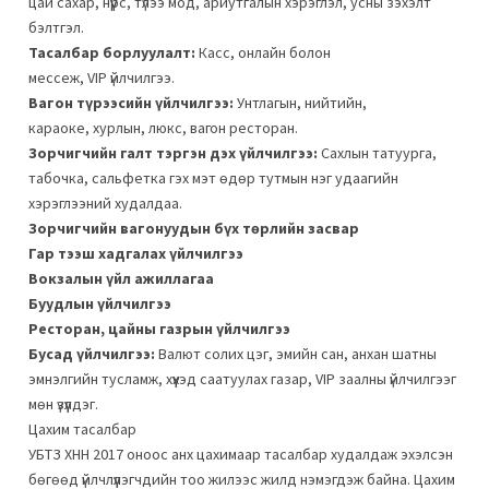
цай сахар, нүүрс, түлээ мод, ариутгалын хэрэглэл, усны зэхэлт
бэлтгэл.
Тасалбар борлуулалт:
Касс, онлайн болон
мессеж, VIP үйлчилгээ.
Вагон түрээсийн үйлчилгээ:
Унтлагын, нийтийн,
караоке, хурлын, люкс, вагон ресторан.
Зорчигчийн галт тэргэн дэх үйлчилгээ:
Сахлын татуурга,
табочка, сальфетка гэх мэт өдөр тутмын нэг удаагийн
хэрэглээний худалдаа.
Зорчигчийн вагонуудын бүх төрлийн засвар
Гар тээш хадгалах үйлчилгээ
Вокзалын үйл ажиллагаа
Буудлын үйлчилгээ
Ресторан, цайны газрын үйлчилгээ
Бусад үйлчилгээ:
Валют солих цэг, эмийн сан, анхан шатны
эмнэлгийн тусламж, хүүхэд саатуулах газар, VIP заалны үйлчилгээг
мөн үзүүлдэг.
Цахим тасалбар
УБТЗ ХНН 2017 оноос анх цахимаар тасалбар худалдаж эхэлсэн
бөгөөд үйлчлүүлэгчдийн тоо жилээс жилд нэмэгдэж байна. Цахим