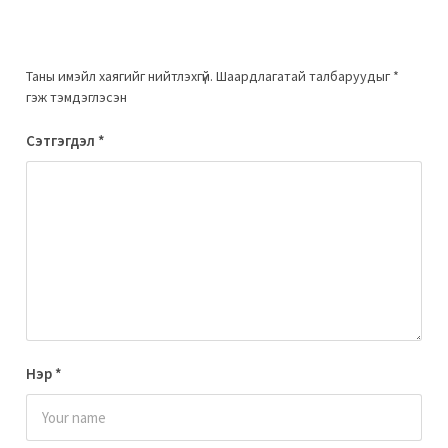
Таны имэйл хаягийг нийтлэхгүй.
Шаардлагатай талбаруудыг
*
гэж тэмдэглэсэн
Сэтгэгдэл
*
Нэр
*