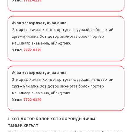
Утас:
7722-0129
Ачаа тээвэрлэлт, ачаа ачна
2тн хүртэлх ачааг хот дотор түргэн шуурхай, найдвартай
хүргэж үйлчилнэ. Хот дотор амжиргаа болон портер
машинаар ачаа ачна, айл нүүлгэнэ.
Утас:
7722-0129
Ачаа тээвэрлэлт, ачаа ачна
2тн хүртэлх ачааг хот дотор түргэн шуурхай, найдвартай
хүргэж үйлчилнэ. Хот дотор амжиргаа болон портер
машинаар ачаа ачна, айл нүүлгэнэ.
Утас:
7722-0129
1.
ХОТ ДОТОР БОЛОН ХОТ ХООРОНДЫН АЧАА
ТЭЭВЭР,ХҮРГЭЛТ