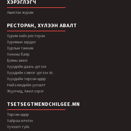
ХЭРЭГЛЭГЧ
Ашиглах журам
РЕСТОРАН, ХҮЛЭЭН АВАЛТ
Хурим хийх ресторан
Хуримын зардал
Хурлын танхим
Хонхны баяр
Буяны ажил
Хүүхдийн даахь үргээх
Хүүхдийн сэвлэг үргээх ёс
Хүүхдийн төрсөн өдөр
Найз нөхдийн уулзалт
Жуулчид, Ажил хэрэг
TSETSEGTMENDCHILGEE.MN
Төрсөн өдөр
Хайраа илчлэх
Уучлалт гуйх