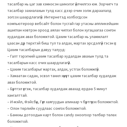
тасалбар нь цаг зав хэмнэсэн шинэлэг үйлчилгээ юм. Зорчигч та
тасалбар захиалахын тулд касс дээр очин ээлж дараалалд
зогсох шаардлагагүй. Интернетэд холбогдсон
компьютероор вебсайт болон тусгай гар утасны аппликейшин
ашиглан нэвтрэн ороод аялах чиглэл болон хугацаагаа сонгон
худалдаж авах боломжтой. Цахим тасалбар нь уламжлалт
цаасан дүр төрхтэй биш тул та алдах, мартах эрсдэлгүй гэсэн үг.
Цахим тасалбарын давуу талууд:
– Галт тэрэгний цахим тасалбар худалдан авахын тулд та
тасалбарын касс очих шаардлагагүй.
– Цахим тасалбарыг мартах, алдах, устгах боломжгүй.
– Хамаатан садан, эсвэл танил хүмүүст цахим тасалбар худалдаж
авах боломжтой.
– Бүртгэл үүсгэж, тасалбар худалдаж авахад ердөө 5 минут
хангалттай.
– И-мэйл, Фэйсбүүк, Гүүгл хаягуудын алинаар ч бүртгүүлэх боломжтой.
– Олон төрлийн суудлаас сонгох боломжтой.
– Банкны дотоодын карт болон candy оноогоор төлбөр төлөх
боломжтой.