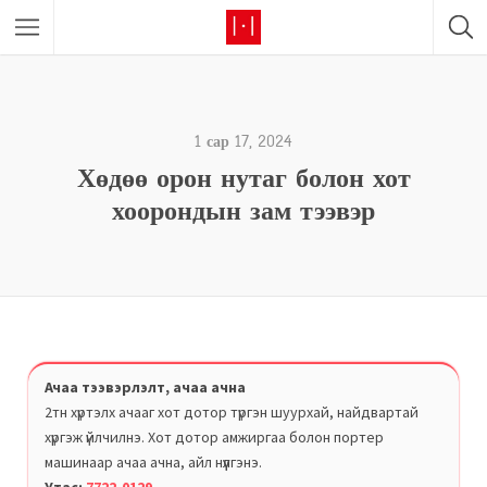
1 сар 17, 2024
Хөдөө орон нутаг болон хот
хоорондын зам тээвэр
Ачаа тээвэрлэлт, ачаа ачна
2тн хүртэлх ачааг хот дотор түргэн шуурхай, найдвартай
хүргэж үйлчилнэ. Хот дотор амжиргаа болон портер
машинаар ачаа ачна, айл нүүлгэнэ.