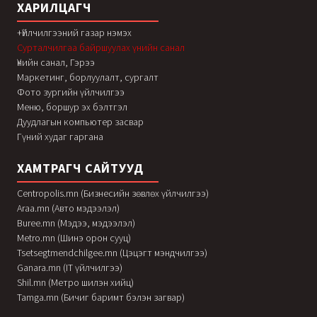
ХАРИЛЦАГЧ
+Үйлчилгээний газар нэмэх
Сурталчилгаа байршуулах үнийн санал
Үнийн санал, Гэрээ
Маркетинг, борлуулалт, сургалт
Фото зургийн үйлчилгээ
Меню, боршур эх бэлтгэл
Дуудлагын компьютер засвар
Гүний худаг гаргана
ХАМТРАГЧ САЙТУУД
Centropolis.mn (Бизнесийн зөвлөх үйлчилгээ)
Araa.mn (Авто мэдээлэл)
Buree.mn (Мэдээ, мэдээлэл)
Metro.mn (Шинэ орон сууц)
Tsetsegtmendchilgee.mn (Цэцэгт мэндчилгээ)
Ganara.mn (IT үйлчилгээ)
Shil.mn (Метро шилэн хийц)
Tamga.mn (Бичиг баримт бэлэн загвар)