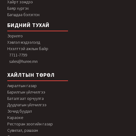
Хайрт ээждээ
Баяр хүргэх
Багшдаа бэлэглэх
БИДНИЙ ТУХАЙ
Зорилго
Хэвлэл мэдээлэлд
Нээлттэй ажлын байр
7711-7799
sales@huree.mn
ХАЙЛТЫН ТӨРӨЛ
Амралтын газар
Барилгын үйлчилгээ
Баталгаат орчуулга
Дуудлагын үйлчилгээ
Зочид буудал
Караоке
Ресторан зоогийн газар
Сувилал, рашаан