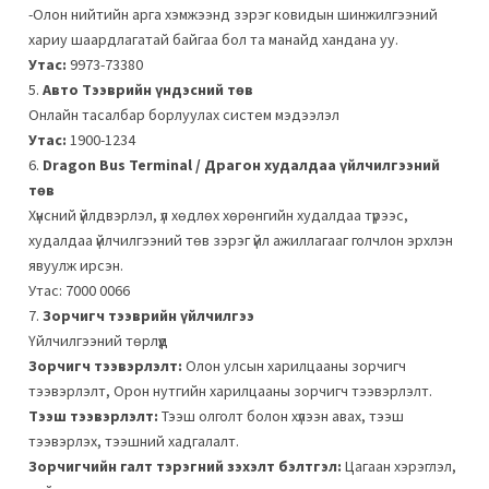
-Олон нийтийн арга хэмжээнд зэрэг ковидын шинжилгээний
хариу шаардлагатай байгаа бол та манайд хандана уу.
Утас:
9973-73380
5.
Авто Тээврийн үндэсний төв
Онлайн тасалбар борлуулах систем мэдээлэл
Утас:
1900-1234
6.
Dragon Bus Terminal / Драгон худалдаа үйлчилгээний
төв
Хүнсний үйлдвэрлэл, үл хөдлөх хөрөнгийн худалдаа түрээс,
худалдаа үйлчилгээний төв зэрэг үйл ажиллагааг голчлон эрхлэн
явуулж ирсэн.
Утас: 7000 0066
7.
Зорчигч тээврийн үйлчилгээ
Үйлчилгээний төрлүүд
Зорчигч тээвэрлэлт:
Олон улсын харилцааны зорчигч
тээвэрлэлт, Орон нутгийн харилцааны зорчигч тээвэрлэлт.
Тээш тээвэрлэлт:
Тээш олголт болон хүлээн авах, тээш
тээвэрлэх, тээшний хадгалалт.
Зорчигчийн галт тэрэгний зэхэлт бэлтгэл:
Цагаан хэрэглэл,