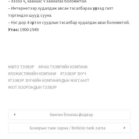
– Хэзээ ч, хаанаас ч захиалах боломжтой.
– Интернетээр худалдаж авсан тасалбараа үзүүлээд галт
тэргэндээ шууд сууна.
– Нэг дор 4 хүртэл суудлын тасалбар худалдан авах боломжтой.
Утас:
1900-1949
АВТО ТЭЭВЭР
АЧАА ТЭЭВРИЙН КОМПАНИ
ЛОЖИСТИКИЙН КОМПАНИ
ТЭЭВЭР ЗУУЧ
ТЭЭВЭР ЗУУЧИЙН КОМПАНИУДЫН ЖАГСААЛТ
ХОТ ХООРОНДЫН ТЭЭВЭР
Хөнгөн блокны үйлдвэр
Бохирын танк зарна / Bohiriin tank zarna