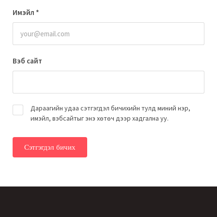
Имэйл
*
Вэб сайт
Дараагийн удаа сэтгэгдэл бичихийн тулд миний нэр,
имэйл, вэбсайтыг энэ хөтөч дээр хадгална уу.