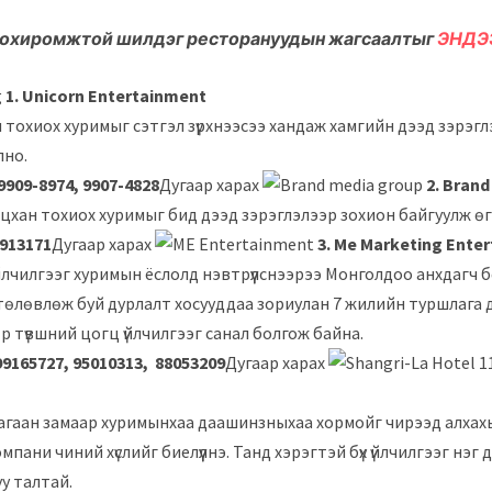
тохиромжтой шилдэг ресторануудын жагсаалтыг
ЭНДЭ
1. Unicorn Entertainment
 тохиох хуримыг сэтгэл зүрхнээсээ хандаж хамгийн дээд зэрэг
лно.
 9909-8974, 9907-4828
Дугаар харах
2. Bran
цхан тохиох хуримыг бид дээд зэрэглэлээр зохион байгуулж ө
1913171
Дугаар харах
3. Me Marketing Ente
лчилгээг хуримын ёслолд нэвтрүүлснээрээ Монголдоо анхдагч 
төлөвлөж буй дурлалт хосууддаа зориулан 7 жилийн туршлага д
 түвшний цогц үйлчилгээг санал болгож байна.
99165727, 95010313, 88053209
Дугаар харах
агаан замаар хуримынхаа даашинзныхаа хормойг чирээд алхахыг
мпани чиний хүслийг биелүүлнэ. Танд хэрэгтэй бүх үйлчилгээг нэг
у талтай.