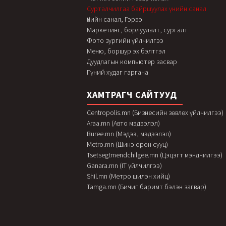
Сурталчилгаа байршуулах үнийн санал
Үнийн санал, Гэрээ
Маркетинг, борлуулалт, сургалт
Фото зургийн үйлчилгээ
Меню, боршур эх бэлтгэл
Дуудлагын компьютер засвар
Гүний худаг гаргана
ХАМТРАГЧ САЙТУУД
Centropolis.mn (Бизнесийн зөвлөх үйлчилгээ)
Araa.mn (Авто мэдээлэл)
Buree.mn (Мэдээ, мэдээлэл)
Metro.mn (Шинэ орон сууц)
Tsetsegtmendchilgee.mn (Цэцэгт мэндчилгээ)
Ganara.mn (IT үйлчилгээ)
Shil.mn (Метро шилэн хийц)
Tamga.mn (Бичиг баримт бэлэн загвар)