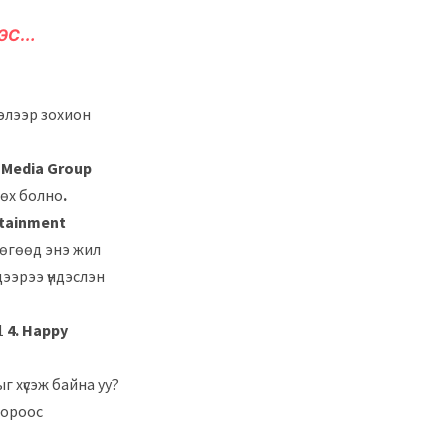
ЭС…
лэлээр зохион
d Media Group
гөх болно
.
rtainment
бөгөөд энэ жил
ээрээ үндэслэн
4. Happy
 хүсэж байна уу?
 дороос