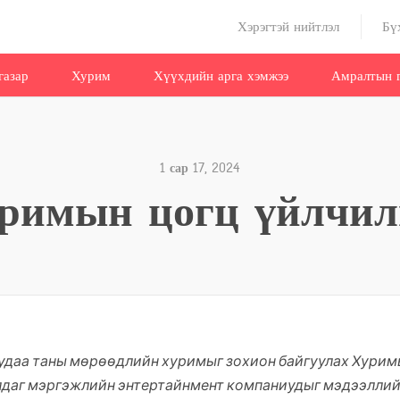
Хэрэгтэй нийтлэл
Бү
газар
Хурим
Хүүхдийн арга хэмжээ
Амралтын г
1 сар 17, 2024
римын цогц үйлчил
 удаа таны мөрөөдлийн хуримыг зохион байгуулах Хурим
лдаг мэргэжлийн энтертайнмент компаниудыг мэдээллийг