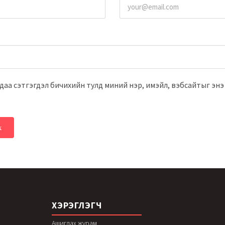
даа сэтгэгдэл бичихийн тулд миний нэр, имэйл, вэбсайтыг энэ
ХЭРЭГЛЭГЧ
Ашиглах журам