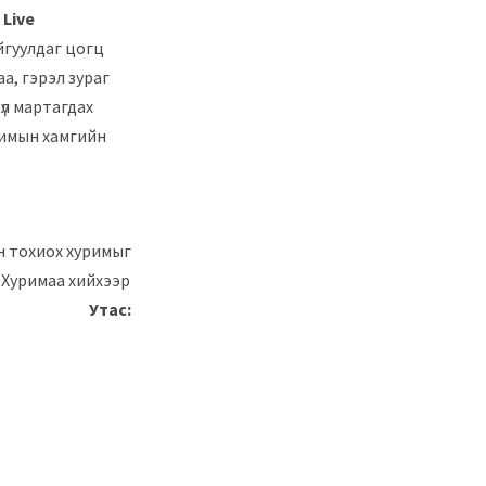
 Live
йгуулдаг цогц
а, гэрэл зураг
 үл мартагдах
уримын хамгийн
н тохиох хуримыг
. Хуримаа хийхээр
ож байна.
Утас: