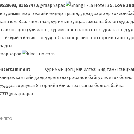
9529693, 91657470
Дугаар харах
5. Love and
 хуримыг мэргэжлийн өндөр түвшинд, дээд зэргээр зохион ба
пани юм. Заал чимэглэл, хуримын хувцас захиалга болон худалда
 сайхны цогц үйлчилгээ, хуримын зөвөлгөө өгөх, урилга гээд үүрд
эй бүхий л үйлчилгээг үзүүлдэг болохоор шинэхэн гэргий таны х
чадна.
гаар харах
orn entertainment
Хуримын цогц үйлчилгээ: Бид таны ганцха
э хандаж хамгийн дээд зэрэглэлээр зохион байгуулж өгөх болно
хосууддаа зориулан 8 төрлийн үйлчилгээг санал болг
777
Дугаар харах
ЧИЛГЭЭ