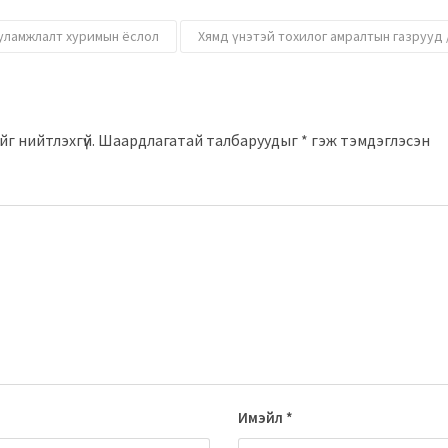
уламжлалт хуримын ёслол
Хямд үнэтэй тохилог амралтын газрууд /a
г нийтлэхгүй.
Шаардлагатай талбаруудыг
*
гэж тэмдэглэсэн
Имэйл
*