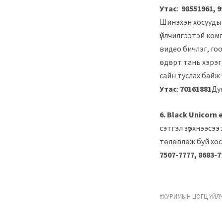
Утас
:
98551961, 9
Шинэхэн хосуудын
үйлчилгээтэй ком
видео бичлэг, гоо
өдөрт тань хэрэгт
сайн туслах байж 
Утас
:
70161881
Ду
6. Black Unic
сэтгэл зүрхнээсэ
төлөвлөж буй 
7507-7777, 8683-7
ХУРИМЫН ЦОГЦ ҮЙЛ