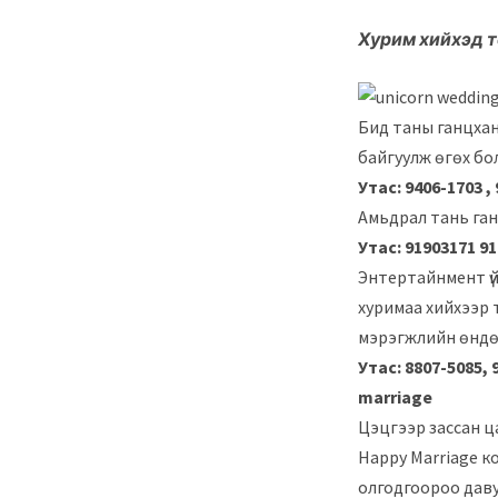
Хурим хийхэд 
Бид таны ганцхан
байгуулж өгөх бо
Утас:
9406-1703 ,
Амьдрал тань ган
Утас:
91903171 9
Энтертайнмент үй
хуримаа хийхээр 
мэрэгжлийн өндөр
Утас:
8807-5085, 
marriage
Цэцгээр зассан ц
Happy Marriage ко
олгодгоороо даву