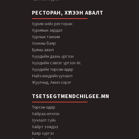
РЕСТОРАН, ХҮЛЭЭН АВАЛТ
Хурим хийх ресторан
Хуримын зардал
Хурлын танхим
Хонхны баяр
Буяны ажил
Хүүхдийн даахь үргээх
Хүүхдийн сэвлэг үргээх ёс
Хүүхдийн төрсөн өдөр
Найз нөхдийн уулзалт
Жуулчид, Ажил хэрэг
TSETSEGTMENDCHILGEE.MN
Төрсөн өдөр
Хайраа илчлэх
Уучлалт гуйх
Хайрт ээждээ
Баяр хүргэх