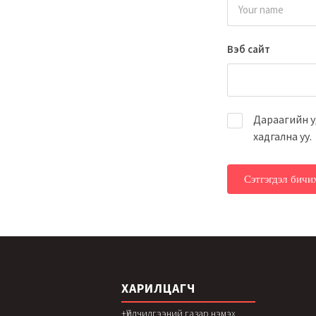
Вэб сайт
Дараагийн у
хадгална уу.
ХАРИЛЦАГЧ
+Үйлчилгээний газар нэмэх