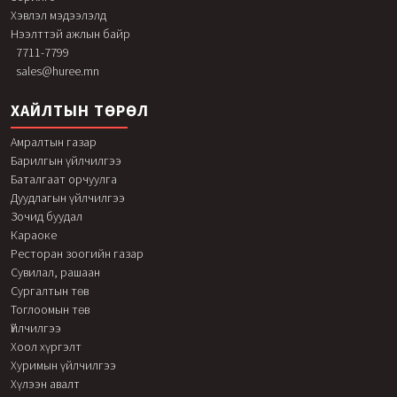
Хэвлэл мэдээлэлд
Нээлттэй ажлын байр
7711-7799
sales@huree.mn
ХАЙЛТЫН ТӨРӨЛ
Амралтын газар
Барилгын үйлчилгээ
Баталгаат орчуулга
Дуудлагын үйлчилгээ
Зочид буудал
Караоке
Ресторан зоогийн газар
Сувилал, рашаан
Сургалтын төв
Тоглоомын төв
Үйлчилгээ
Хоол хүргэлт
Хуримын үйлчилгээ
Хүлээн авалт