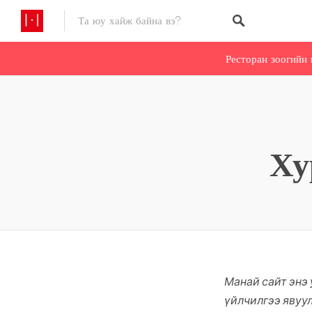
Ресторан зоогийн 
Ху
Манай сайт энэ
үйлчилгээ явуу