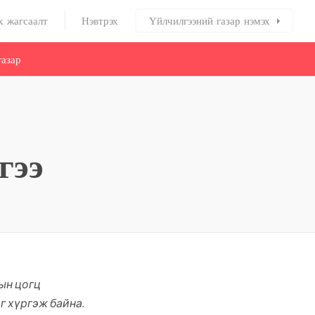
х жагсаалт
Нэвтрэх
Үйлчилгээний газар нэмэх
азар
гээ
ын цогц
 хүргэж байна.