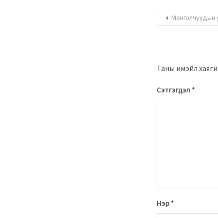
Монголчуудын 
Таны имэйл хаягий
Сэтгэгдэл
*
Нэр
*