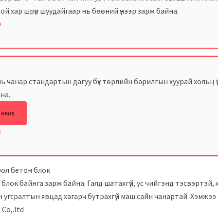
ой хар шрүп шуудайгаар нь бөөний үнээр зарж байна.
9
нь чанар стандартын дагуу бүх төрлийн барилгын хуурай хольц 
на.
 авах
8
рол бетон блок
лок байнга зарж байна. Галд шатахгүй, ус чийгэнд тэсвэртэй, 
 угсралтын явцад хагарч бутрахгүй маш сайн чанартай. Хэмжээ :
Co,.ltd