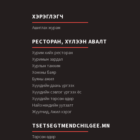
ХЭРЭГЛЭГЧ
Ашиглах журам
РЕСТОРАН, ХҮЛЭЭН АВАЛТ
Хурим хийх ресторан
Хуримын зардал
Хурлын танхим
Хонхны баяр
Буяны ажил
Хүүхдийн даахь үргээх
Хүүхдийн сэвлэг үргээх ёс
Хүүхдийн төрсөн өдөр
Найз нөхдийн уулзалт
Жуулчид, Ажил хэрэг
TSETSEGTMENDCHILGEE.MN
Төрсөн өдөр