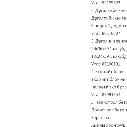
Утас: 99129623
2. Дүүргэлтийн хө
Дүүргэлтийн хөнгө
5 подон 1 додон 
Утас: 88116607
3. Дүүргэлийн хөнг
24х36х59 1 м/кубд
18х24х59 1 м/кубд
Утас: 80100101
4. Eco хийт блок
эkо хийт блоk нийл
нөлөөгүй эko бүтээг
Утас: 88991854
5. Полистрол бет
Полистрол бетон
Хэрэглээ:
Амины орон сууц,