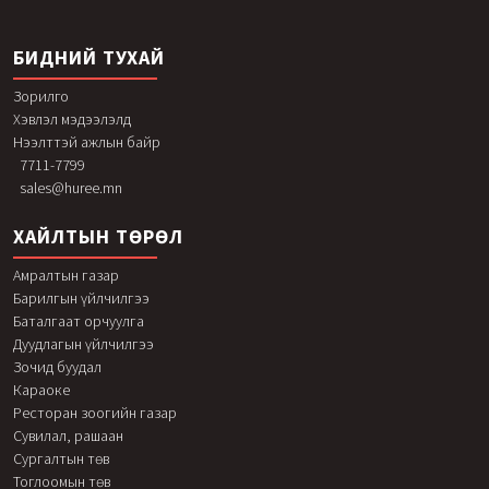
БИДНИЙ ТУХАЙ
Зорилго
Хэвлэл мэдээлэлд
Нээлттэй ажлын байр
7711-7799
sales@huree.mn
ХАЙЛТЫН ТӨРӨЛ
Амралтын газар
Барилгын үйлчилгээ
Баталгаат орчуулга
Дуудлагын үйлчилгээ
Зочид буудал
Караоке
Ресторан зоогийн газар
Сувилал, рашаан
Сургалтын төв
Тоглоомын төв