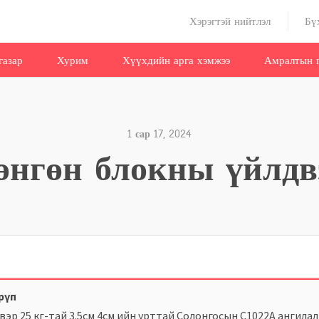
Хэрэгтэй нийтлэл
Бү
газар
Хурим
Хүүхдийн арга хэмжээ
Амралтын г
1 сар 17, 2024
өнгөн блокны үйлдв
шрүп
эр 25 кг-тай 3.5см 4см ийн урттай Солонгосын С1022А ангила