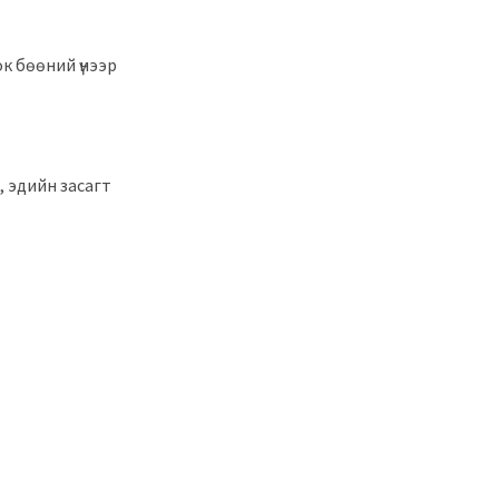
к бөөний үнээр
, эдийн засагт