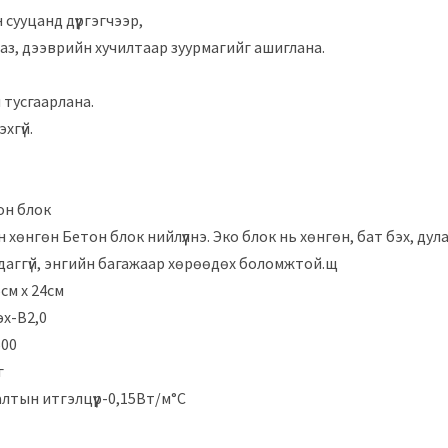
сууцанд дүүргэгчээр,
аз, дээврийн хучилтаар зуурмагийг ашиглана.
 тусгаарлана.
хгүй.
он блок
хөнгөн Бетон блок нийлүүлнэ. Эко блок нь хөнгөн, бат бэх, дул
даггүй, энгийн багажаар хөрөөдөх боломжтой.щ
6см х 24см
х-В2,0
600
г
лтын итгэлцүүр-0,15Вт/м°С