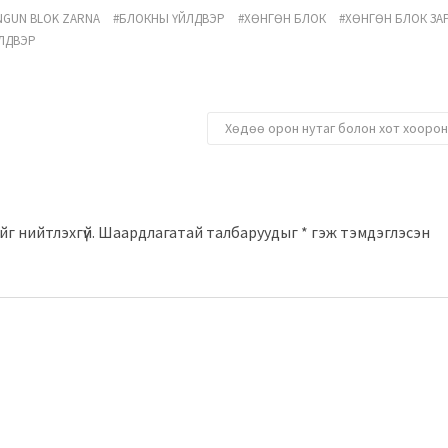
NGUN BLOK ZARNA
БЛОКНЫ ҮЙЛДВЭР
ХӨНГӨН БЛОК
ХӨНГӨН БЛОК ЗА
ЛДВЭР
Хөдөө орон нутаг болон хот хооро
г нийтлэхгүй.
Шаардлагатай талбаруудыг
*
гэж тэмдэглэсэн