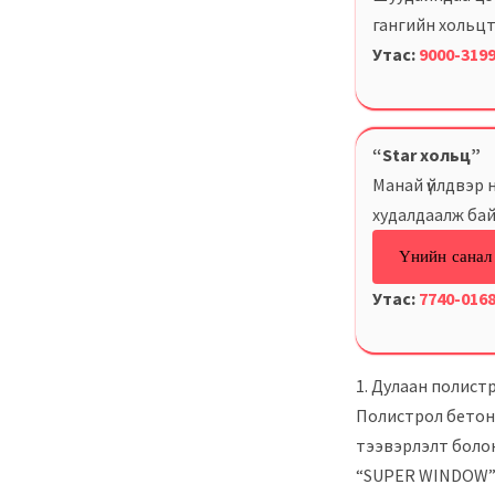
гангийн хольцт
Утас:
9000-319
“Star хольц”
Манай үйлдвэр 
худалдаалж бай
Үнийн санал
Утас:
7740-016
1. Дулаан полист
Полистрол бетон б
тээвэрлэлт болон
“SUPER WINDOW” 