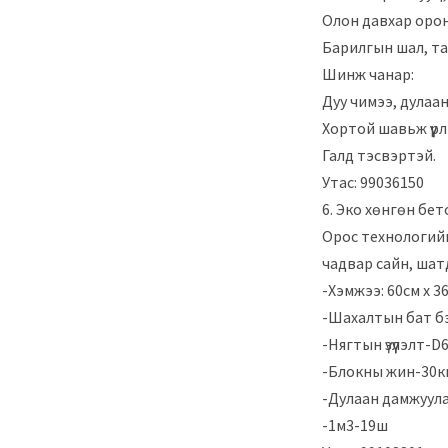
Олон давхар орон 
Барилгын шал, та
Шинж чанар:
Дуу чимээ, дулаан
Хортой шавьж үүрлэ
Галд тэсвэртэй.
Утас: 99036150
6. Эко хөнгөн бет
Орос технологийн 
чадвар сайн, шат
-Хэмжээ: 60см х 3
-Шахалтын бат бэ
-Нягтын үзүүлэлт-D
-Блокны жин-30к
-Дулаан дамжуула
-1м3-19ш