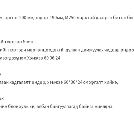
м, өргөн-200 мм,өндөр-190мм, М250 марктай даацын бетон бло
ийн хөнгөн блок
Ус чийг нэвтэрч мөөгөнцөрдөхгүй, дулаан дамжуулах чадвар өндөр
тээгдэхүүн юм.Хэмжээ 60:36:24
к
аан хадгалалт өндөр, хэмжээ 60*36*24 см хүргэлт хийнэ,
ок
ийн блок хувь хүн, албан байгууллагад байнга нийлүүлнэ.