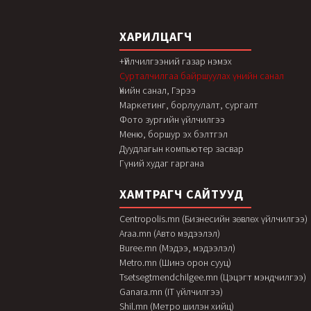
ХАРИЛЦАГЧ
+Үйлчилгээний газар нэмэх
Сурталчилгаа байршуулах үнийн санал
Үнийн санал, Гэрээ
Маркетинг, борлуулалт, сургалт
Фото зургийн үйлчилгээ
Меню, боршур эх бэлтгэл
Дуудлагын компьютер засвар
Гүний худаг гаргана
ХАМТРАГЧ САЙТУУД
Centropolis.mn (Бизнесийн зөвлөх үйлчилгээ)
Araa.mn (Авто мэдээлэл)
Buree.mn (Мэдээ, мэдээлэл)
Metro.mn (Шинэ орон сууц)
Tsetsegtmendchilgee.mn (Цэцэгт мэндчилгээ)
Ganara.mn (IT үйлчилгээ)
Shil.mn (Метро шилэн хийц)