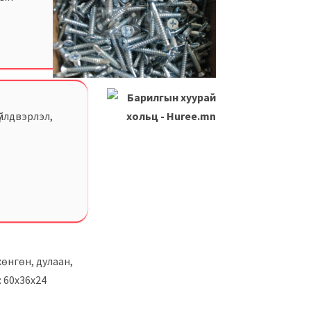
үйлдвэрлэл,
хөнгөн, дулаан,
 60х36х24