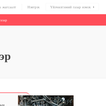
х жагсаалт
Нэвтрэх
Үйлчилгээний газар нэмэх
азар
эр
лын