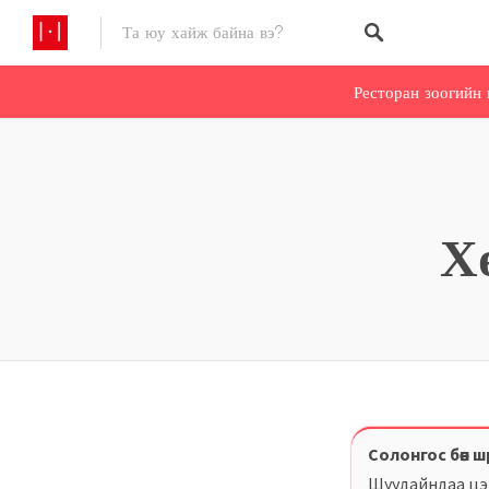
Ресторан зоогийн 
Х
Солонгос бөөн 
Шуудайндаа цэв