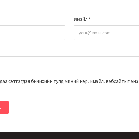
Имэйл
*
даа сэтгэгдэл бичихийн тулд миний нэр, имэйл, вэбсайтыг энэ