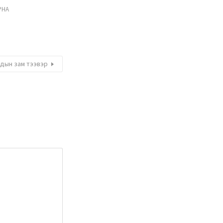
РНА
ндын зам тээвэр