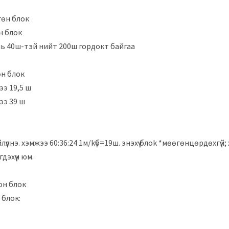
нгөн блок
н блок
нь 40ш-тэй нийт 200ш гордокт байгаа
өн блок
ээ 19,5 ш
ээ 39 ш
үүлнэ. хэмжээ 60:36:24 1м/kүб=19ш. энэхүү блоk *мөөгөнцөрдөхгүй;
дэхүүн юм.
он блок
 блок: