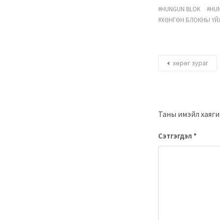
HUNGUN BLOK
HU
ХӨНГӨН БЛОКНЫ ҮЙ
хөрөг зураг
Таны имэйл хаягий
Сэтгэгдэл
*