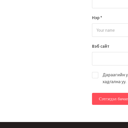
Нэр
*
Вэб сайт
Дараагийн у
хадгална уу.