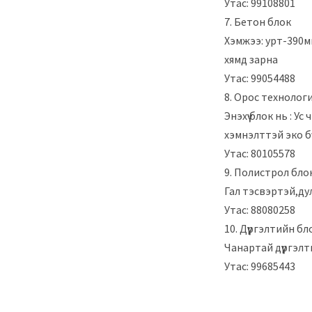
Утас: 99108801
7. Бетон блок
Хэмжээ: урт-390м
хямд зарна
Утас: 99054488
8. Орос тeхнолог
Энэхүү блок нь : 
хэмнэлттэй эко бү
Утас: 80105578
9. Полистрол бло
Гал тэсвэртэй,дул
Утас: 88080258
10. Дүүргэлтийн бл
Чанартай дүүргэлт
Утас: 99685443