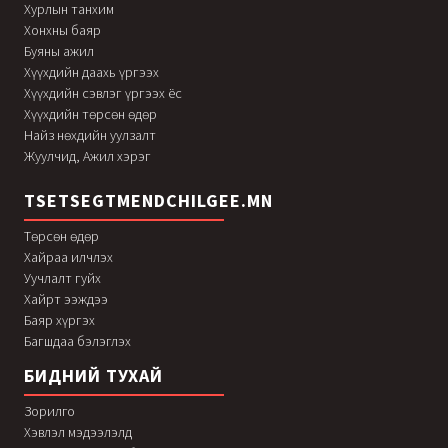
Хурлын танхим
Хонхны баяр
Буяны ажил
Хүүхдийн даахь үргээх
Хүүхдийн сэвлэг үргээх ёс
Хүүхдийн төрсөн өдөр
Найз нөхдийн уулзалт
Жуулчид, Ажил хэрэг
TSETSEGTMENDCHILGEE.MN
Төрсөн өдөр
Хайраа илчлэх
Уучлалт гуйх
Хайрт ээждээ
Баяр хүргэх
Багшдаа бэлэглэх
БИДНИЙ ТУХАЙ
Зорилго
Хэвлэл мэдээлэлд