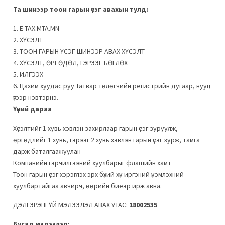
Та шинээр тоон гарын үсэг авахын тулд:
1. E-TAX.MTA.MN
2. ХҮСЭЛТ
3. ТООН ГАРЫН ҮСЭГ ШИНЭЭР АВАХ ХҮСЭЛТ
4. ХҮСЭЛТ, ӨРГӨДӨЛ, ГЭРЭЭГ БӨГЛӨХ
5. ИЛГЭЭХ
6. Цахим хуудас руу Татвар төлөгчийн регистрийн дугаар, нууц
үгээр нэвтэрнэ.
Үүний дараа
Хүсэлтийг 1 хувь хэвлэн захирлаар гарын үсэг зуруулж,
өргөдлийг 1 хувь, гэрээг 2 хувь хэвлэн гарын үсэг зурж, тамга
дарж баталгаажуулан
Компанийн гэрчилгээний хуулбарыг флашийн хамт
Тоон гарын үсэг хэрэглэх эрх бүхий хүн иргэний үнэмлэхний
хуулбартайгаа авчирч, өөрийн биеэр ирж авна.
ДЭЛГЭРЭНГҮЙ МЭЛЭЭЛЭЛ АВАХ УТАС:
18002535
Бусад мэдээлэл: