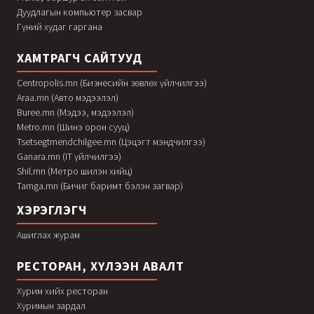
Дуудлагын компьютер засвар
Гүний худаг гаргана
ХАМТРАГЧ САЙТУУД
Centropolis.mn (Бизнесийн зөвлөх үйлчилгээ)
Araa.mn (Авто мэдээлэл)
Buree.mn (Мэдээ, мэдээлэл)
Metro.mn (Шинэ орон сууц)
Tsetsegtmendchilgee.mn (Цэцэгт мэндчилгээ)
Ganara.mn (IT үйлчилгээ)
Shil.mn (Метро шилэн хийц)
Tamga.mn (Бичиг баримт бэлэн загвар)
ХЭРЭГЛЭГЧ
Ашиглах журам
РЕСТОРАН, ХҮЛЭЭН АВАЛТ
Хурим хийх ресторан
Хуримын зардал