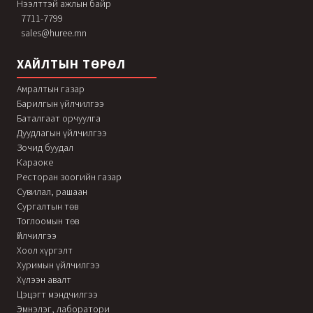
Нээлттэй ажлын байр
7711-7799
sales@huree.mn
ХАЙЛТЫН ТӨРӨЛ
Амралтын газар
Барилгын үйлчилгээ
Баталгаат орчуулга
Дуудлагын үйлчилгээ
Зочид буудал
Караоке
Ресторан зоогийн газар
Сувилал, рашаан
Сургалтын төв
Тоглоомын төв
Үйлчилгээ
Хоол хүргэлт
Хуримын үйлчилгээ
Хүлээн авалт
Цэцэгт мэндчилгээ
Эмнэлэг, лаборатори