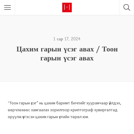
1 сар 17, 2024
Цахим гарын үсэг авах / Тоон
гарын үсэг авах
“Тоон гарын үсэг” нь цахим баримт бичгийг хуурамчаар үйлдэх,
өөрчлөхөөс хамгаалах зорилгоор криптограф хувиргалтад
оруулж үүсгэсэн цахим гарын үсгийн төрөл юм.