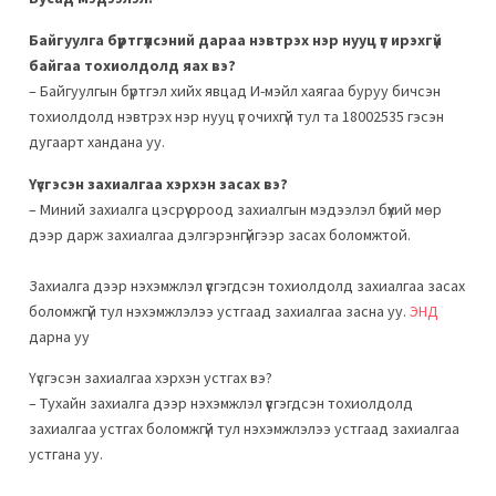
Байгуулга бүртгүүлсэний дараа нэвтрэх нэр нууц үг ирэхгүй
байгаа тохиолдолд яах вэ?
– Байгуулгын бүртгэл хийх явцад И-мэйл хаягаа буруу бичсэн
тохиолдолд нэвтрэх нэр нууц үг очихгүй тул та 18002535 гэсэн
дугаарт хандана уу.
Үүсгэсэн захиалгаа хэрхэн засах вэ?
– Миний захиалга цэсрүү ороод захиалгын мэдээлэл бүхий мөр
дээр дарж захиалгаа дэлгэрэнгүйгээр засах боломжтой.
Захиалга дээр нэхэмжлэл үүсгэгдсэн тохиолдолд захиалгаа засах
боломжгүй тул нэхэмжлэлээ устгаад захиалгаа засна уу.
ЭНД
дарна уу
Үүсгэсэн захиалгаа хэрхэн устгах вэ?
– Тухайн захиалга дээр нэхэмжлэл үүсгэгдсэн тохиолдолд
захиалгаа устгах боломжгүй тул нэхэмжлэлээ устгаад захиалгаа
устгана уу.