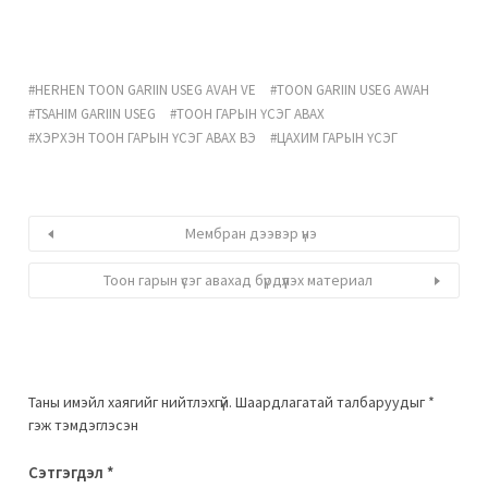
HERHEN TOON GARIIN USEG AVAH VE
TOON GARIIN USEG AWAH
TSAHIM GARIIN USEG
ТООН ГАРЫН ҮСЭГ АВАХ
ХЭРХЭН ТООН ГАРЫН ҮСЭГ АВАХ ВЭ
ЦАХИМ ГАРЫН ҮСЭГ
Мембран дээвэр үнэ
Тоон гарын үсэг авахад бүрдүүлэх материал
Таны имэйл хаягийг нийтлэхгүй.
Шаардлагатай талбаруудыг
*
гэж тэмдэглэсэн
Сэтгэгдэл
*