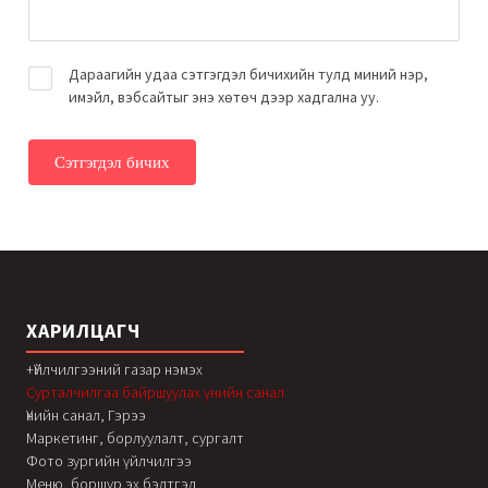
Дараагийн удаа сэтгэгдэл бичихийн тулд миний нэр,
имэйл, вэбсайтыг энэ хөтөч дээр хадгална уу.
ХАРИЛЦАГЧ
+Үйлчилгээний газар нэмэх
Сурталчилгаа байршуулах үнийн санал
Үнийн санал, Гэрээ
Маркетинг, борлуулалт, сургалт
Фото зургийн үйлчилгээ
Меню, боршур эх бэлтгэл